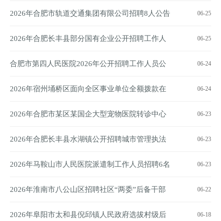
级公司招聘5人公告
2026年合肥市轨道交通集团有限公司招聘8人公告
06-25
2026年合肥长丰县部分国有企业公开招聘工作人
06-25
员17名公告
合肥市第四人民医院2026年公开招聘工作人员公
06-24
告
2026年宿州埇桥区面向全区事业单位全额拨款在
06-24
编在岗人员选调22人公告
2026年合肥市某区某国企大型宠物医院转诊中心
06-23
公开招聘公告（第二批次）
2026年合肥长丰县水湖镇公开招聘城市管理执法
06-23
辅助人员8名公告
2026年马鞍山市人民医院派遣制工作人员招聘6名
06-23
公告
2026年淮南市八公山区招聘社区“两委”后备干部
06-22
20人公告
2026年阜阳市太和县倪邱镇人民政府选拔村级后
06-18