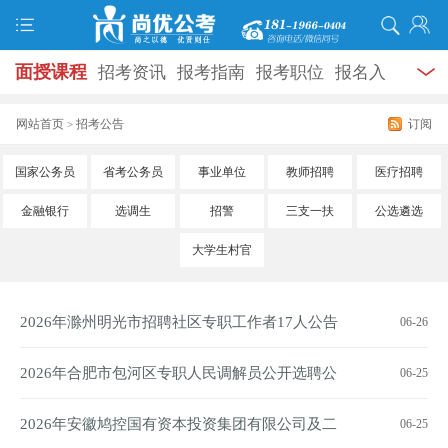
面授课程
招考资讯
报考指南
报考职位
报名入
口
打准考证
成绩查询
面试公告
录用公示
辅导
网站首页
招考公告
订阅
>
资料
面试热点
考试题库
模拟试题
历年真题
时
国家公务员
省考公务员
事业单位
教师招聘
医疗招聘
政热点
视频课堂
学员风采
名师团队
考试专题
金融银行
选调生
招警
三支一扶
公选遴选
服务信息
大学生村官
2026年滁州明光市招聘社区专职工作者17人公告
06-26
2026年合肥市包河区专职人民调解员公开选聘公
06-25
告
2026年安徽鸠控国有资本投资集团有限公司及二
06-25