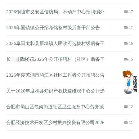
备力量50人公告
2026铜陵市义安区信访局、不动产中心招聘编外
06-17
聘用人员8人公告
2026年固镇镇公开招考储备村级后备干部公告
06-17
2026阜阳太和县原墙镇人民政府选拔村级后备干
06-16
部10人公告
长丰县陶楼镇2026年公开招聘村（社区）后备干
06-15
部18人公告
2026年度芜湖市鸠江区社区工作者公开招聘公告
06-15
关于2026年度和县知识产权快速维权中心公开选
06-12
调工作人员的公告
合肥市蜀山区笔架街道社区卫生服务中心劳务派
06-12
遣（导医岗）招聘公告
合肥经济技术开发区乡村振兴投资有限公司2026
06-11
年公开招聘公告