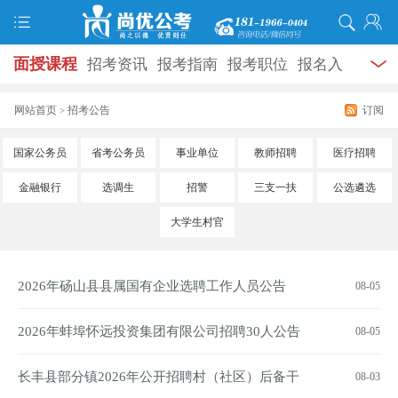
面授课程
招考资讯
报考指南
报考职位
报名入
口
打准考证
成绩查询
面试公告
录用公示
辅导
网站首页
招考公告
订阅
>
资料
面试热点
考试题库
模拟试题
历年真题
时
国家公务员
省考公务员
事业单位
教师招聘
医疗招聘
政热点
视频课堂
学员风采
名师团队
考试专题
金融银行
选调生
招警
三支一扶
公选遴选
服务信息
大学生村官
2026年砀山县县属国有企业选聘工作人员公告
08-05
2026年蚌埠怀远投资集团有限公司招聘30人公告
08-05
长丰县部分镇2026年公开招聘村（社区）后备干
08-03