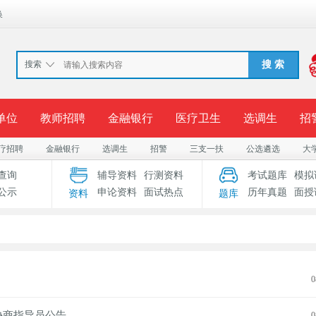
换
搜索
搜 索
单位
教师招聘
金融银行
医疗卫生
选调生
招
疗招聘
金融银行
选调生
招警
三支一扶
公选遴选
大
报名入口
准考证打印
成绩查询
录用公示
考
查询
辅导资料
行测资料
考试题库
模拟
公示
申论资料
面试热点
历年真题
面授
资料
题库
考试专题
服务中心
0
协商指导员公告
0