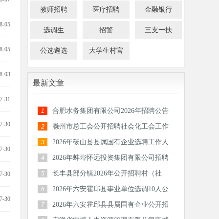
教师招聘
医疗招聘
金融银行
8-05
选调生
招警
三支一扶
8-05
公选遴选
大学生村官
8-03
最新文章
7-31
合肥水务集团有限公司2026年招聘公告
1
7-30
滁州市总工会公开招聘社会化工会工作
2
者和专职集体协商指导员公告
2026年砀山县县属国有企业选聘工作人
3
7-30
员公告
2026年蚌埠怀远投资集团有限公司招聘
4
30人公告
长丰县部分镇2026年公开招聘村（社
5
7-30
区）后备干部公告
2026年六安霍邱县事业单位选调10人公
6
7-30
告
2026年六安霍邱县县属国有企业公开招
7
聘工作人员公告