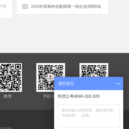
人公告
7-22
2026年瑶海科创集团第一批社会招聘8名
10
公告
请您留言
尚优公考4000-310-320
微博
手机APP
官方微信