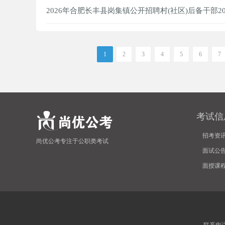
2026年合肥长丰县岗集镇公开招聘村(社区)后备干部2
1
2
3
4
5
6
7
考试信
招考资
尚优公考专注于公职类考试
面试公
面授课