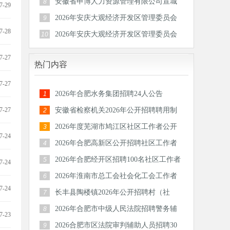
安徽省申博人力资源管理有限公司宣城
8
7-29
分公司 广德市人民法院劳务派遣服务招聘公
2026年安庆大观经济开发区管理委员会
9
告
7-28
公开招聘社区工作人员公告
2026年安庆大观经济开发区管理委员会
10
公开招聘社区工作人员公告
7-27
热门内容
7-27
2026年合肥水务集团招聘24人公告
1
7-27
安徽省检察机关2026年公开招聘聘用制
2
书记员公告
2026年度芜湖市鸠江区社区工作者公开
3
7-24
招聘公告
2026年合肥高新区公开招聘社区工作者
4
96人
2026年合肥经开区招聘100名社区工作者
5
7-24
2026年淮南市总工会社会化工会工作者
6
7-24
招聘11人公告
长丰县陶楼镇2026年公开招聘村（社
7
区）后备干部18人公告
2026年合肥市中级人民法院招聘警务辅
8
7-23
助人员20人公告
2026合肥市区法院审判辅助人员招聘30
9