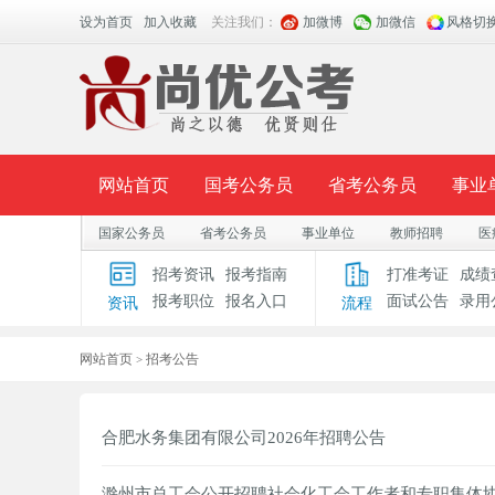
设为首页
加入收藏
关注我们：
加微博
加微信
风格切
网站首页
国考公务员
省考公务员
事业
国家公务员
省考公务员
事业单位
教师招聘
医
面授课程
招考公告
面试公告
报考指导
招考资讯
报考指南
打准考证
成绩
报考职位
报名入口
面试公告
录用
资讯
流程
时政热点
视频课堂
名师团队
学员风采
网站首页
招考公告
>
合肥水务集团有限公司2026年招聘公告
滁州市总工会公开招聘社会化工会工作者和专职集体