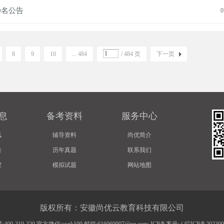
0名公告
0
8
9
10
... 484
/ 484 页
下一页
息
备考资料
服务中心
讯
辅导资料
尚优简介
告
历年真题
联系我们
程
模拟试题
网站地图
版权所有：安徽尚优云教育科技有限公司