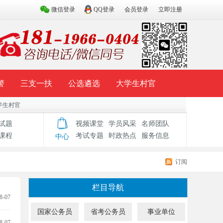
微信登录
QQ登录
会员登录
立即注册
警
三支一扶
公选遴选
大学生村官
学生村官
试题库
辅导资料
历年真题
模拟试题
试题
视频课堂
学员风采
名师团队
课程
考试专题
时政热点
服务信息
中心
订阅
栏目导航
8-07
国家公务员
省考公务员
事业单位
8-07