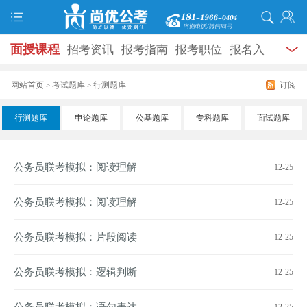
面授课程
招考资讯
报考指南
报考职位
报名入
口
打准考证
成绩查询
面试公告
录用公示
辅导
网站首页
考试题库
行测题库
订阅
>
>
资料
面试热点
考试题库
模拟试题
历年真题
时
行测题库
申论题库
公基题库
专科题库
面试题库
政热点
视频课堂
学员风采
名师团队
考试专题
公务员联考模拟：阅读理解
12-25
服务信息
公务员联考模拟：阅读理解
12-25
公务员联考模拟：片段阅读
12-25
公务员联考模拟：逻辑判断
12-25