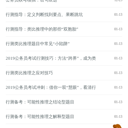
公务员联考模拟：语句表达
12-25
行测指导：定义判断找到要点、果断跳坑
01-13
行测指导：类比推理中的那些“双胞胎”
01-13
行测类比推理题目中常见“小陷阱”
01-13
2019公务员考试行测技巧：方法“跨界”，成为类
01-13
比“王者”
行测类比推理之应对技巧
01-13
2019公务员考试冲刺：借你一双“慧眼”，看清行
01-13
测题的“半真半假”
行测备考：可能性推理之结论型题目
01-13
行测备考：可能性推理之解释型题目
01-13