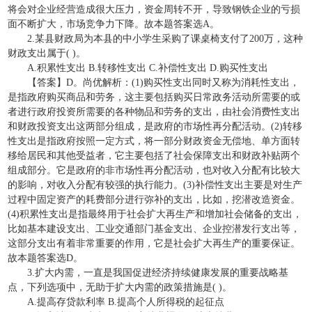
将会对企业经营造成很大压力，资金周转不开，导致钢铁企业的亏损
面不断扩大，市场竞争力下降。故本题答案选A。
2.某县财政局为本县的中小学生采购了课桌椅支付了200万，这种
财政支出属于( )。
A.积累性支出 B.转移性支出 C.补偿性支出 D.购买性支出
【答案】D。尚优解析：(1)购买性支出同时又称为消耗性支出，
是指政府购买商品和劳务，这主要包括购买日常政务活动所需要的或
者进行政府投资所需要的各种物品和劳务的支出，由社会消费性支出
和财政投资支出这两部分组成，是政府的市场性再分配活动。(2)转移
性支出是指政府按照一定方式，将一部分财政资金无偿地、单方面转
移给居民和其他受益者，它主要包括了社会保障支出和财政补贴两个
组成部分。它是政府的非市场性再分配活动，也对收入分配有比较大
的影响，对收入分配有较强的执行能力。(3)补偿性支出主要是对生产
过程中固定资产的耗费部分进行弥补的支出，比如，挖潜改造资金。
(4)积累性支出是指最终用于社会扩大再生产和增加社会储备的支出，
比如基本建设支出、工业交通部门基金支出、企业控潜发行支出等，
这部分支出有着非常重要的作用，它是社会扩大再生产的重要保证。
故本题答案选D。
3.扩大内需，一直是我国促进经济持续健康发展的重要战略基
点，下列选项中，无助于扩大内需的政策措施是( )。
A.提高存贷款利率 B.提高个人所得税的起征点