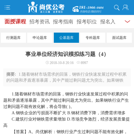
面授课程
招考资讯
报考指南
报考职位
报名入
口
打准考证
成绩查询
面试公告
录用公示
辅导
行测题库
申论题库
公基题库
专科题库
面试题库
资料
面试热点
考试题库
模拟试题
历年真题
时
事业单位经济知识模拟练习题（4）
政热点
视频课堂
学员风采
名师团队
考试专题
2018-10-8 20:16
8997
服务信息
摘要:
1.随着钢材市场需求的回落，钢铁行业快速发展过程中积累
的问题和矛盾逐渐暴露，其中产能过剩问题尤为突出。如果钢铁
行业产生过剩问题不能有效化解，将会导致( )。A.钢铁企业的亏
损面不断扩大 B.钢材消费下降，消费需 ...
1.随着钢材市场需求的回落，钢铁行业快速发展过程中积累的问
题和矛盾逐渐暴露，其中产能过剩问题尤为突出。如果钢铁行业产生
过剩问题不能有效化解，将会导致( )。
A.钢铁企业的亏损面不断扩大 B.钢材消费下降，消费需求增多
C.建筑行业对钢铁需求量增加 D.市场竞争激烈，经济发展质量提
高
【答案】A。尚优解析：钢铁行业产生过剩问题不能有效化解，