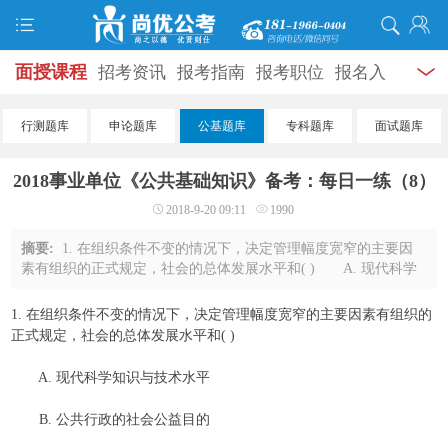
面授课程
招考资讯
报考指南
报考职位
报名入
口
打准考证
成绩查询
面试公告
录用公示
辅导
行测题库
申论题库
公基题库
专科题库
面试题库
资料
面试热点
考试题库
模拟试题
历年真题
时
2018事业单位《公共基础知识》备考：每日一练（8）
政热点
视频课堂
学员风采
名师团队
考试专题
2018-9-20 09:11
1990
服务信息
摘要:
1. 在组织条件不变的情况下，决定管理幅度宽窄的主要因
素有组织的正式规定，社会的总体发展水平和( ) A. 现代科学
知识与技术水平 B. 公共行政的社会公益目的 C. 管理者与
被管理者的性格、知识、才干等 D ...
1. 在组织条件不变的情况下，决定管理幅度宽窄的主要因素有组织的
正式规定，社会的总体发展水平和( )
A. 现代科学知识与技术水平
B. 公共行政的社会公益目的