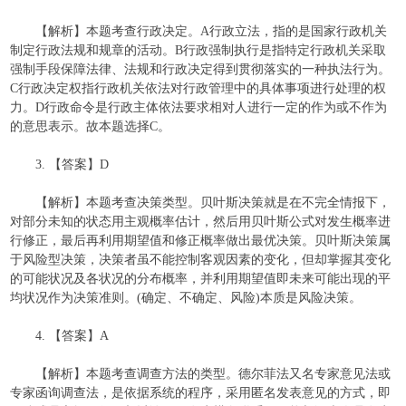
【解析】本题考查行政决定。A行政立法，指的是国家行政机关
制定行政法规和规章的活动。B行政强制执行是指特定行政机关采取
强制手段保障法律、法规和行政决定得到贯彻落实的一种执法行为。
C行政决定权指行政机关依法对行政管理中的具体事项进行处理的权
力。D行政命令是行政主体依法要求相对人进行一定的作为或不作为
的意思表示。故本题选择C。
3. 【答案】D
【解析】本题考查决策类型。贝叶斯决策就是在不完全情报下，
对部分未知的状态用主观概率估计，然后用贝叶斯公式对发生概率进
行修正，最后再利用期望值和修正概率做出最优决策。贝叶斯决策属
于风险型决策，决策者虽不能控制客观因素的变化，但却掌握其变化
的可能状况及各状况的分布概率，并利用期望值即未来可能出现的平
均状况作为决策准则。(确定、不确定、风险)本质是风险决策。
4. 【答案】A
【解析】本题考查调查方法的类型。德尔菲法又名专家意见法或
专家函询调查法，是依据系统的程序，采用匿名发表意见的方式，即