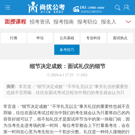
面授课程
招考资讯
报考指南
报考职位
报名入
口
打准考证
成绩查询
面试公告
录用公示
辅导
行测
申论
公共基础
专业科目
面试热点
资料
面试热点
考试题库
模拟试题
历年真题
时
备考技巧
政热点
视频课堂
学员风采
名师团队
考试专题
细节决定成败：面试礼仪的细节
服务信息
2019-4-1 17:25
2451
摘要:
常言道：“细节决定成败” “不学礼无以立”事关礼仪的重要性
也就不言而喻，往往在面试考试过程当中我们的考生就会认为只
要将自己的内容答好就可以了，俗不知礼仪才是面试环节当中的
第一块敲门砖，因为当考生走进考 ...
常言道：“细节决定成败” “不学礼无以立”事关礼仪的重要性也就不言
而喻，往往在面试考试过程当中我们的考生就会认为只要将自己的内
容答好就可以了，俗不知礼仪才是面试环节当中的第一块敲门砖，因
为当考生走进考场的第一时间，每位考官都会上下打量着考生，会在
第一时间在心里为考生给出一个初步分数。礼仪是一种待人接物的行