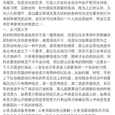
为规范，也是交往的艺术。它是人们在社会交往中由于受历史传统、
风俗习惯、宗教信仰、时代潮流等因素而形成，既为人们所认同，又
为人们所遵守，是以建立和谐关系为目的的各种符合交往要求的行为
准则和规范的总和。这完全可以体现出一个人的品质如何，而这正是
考官考察考生的维度之一。
一、从习惯入手
好的利用的形成虽然并不是一蹴而就的，但是往往在考场中所能够涉
及到的礼仪却是有限的，难度虽说不大，但是礼仪如果故意而为之，
反而会给他人以一种不自然，甚至做作的感受，那么在这里也就是对
各位考生提出了一个要求，要让礼仪成为习惯，而并不是只在考试当
天才装样子。只有将所做的事情成为习惯，那样才会自然的运用，同
时在紧张的情况下才不会出错。所以那么在备考的期间呢一定要从一
下几方面进行坐起：1.首先在日常坐姿上面要保持一个良好的习惯，
首先背在答题的时候坐姿只有两种切记乱动，比如抖腿，转笔，手的
上下乱动都是咱们考生的常见礼仪上的问题，首先呢在考试当中就要
规定自己只有两种状态，第一是思考状态，第二就是答题状态。在日
常的坐姿中为了保证自己做的直，那么就要看自己的肩膀在坐的时候
是否受力，如果受力那就证明自己的上半身是压在桌面上的，如果没
有受力那么才能够证明是背部受力只有这样才能够证明上半身是笔直
的展现出一个良好的状态。
公务员面试备考攻略 | 公务员面试热点新解 | 公务员面试模拟天天练