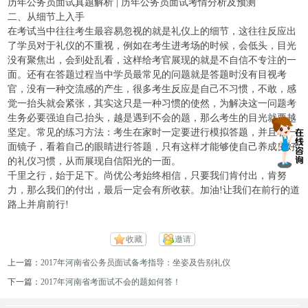
历年公务员面试真题解析 | 历年公务员面试考情分析及预测
二、从细节上入手
在考试当中往往考生最容易忽视的就是礼仪上的细节，这往往反应出
了学员对于礼仪的不重视，例如在考生进考场的时候，会低头，目光
没有聚焦出，会到处乱看，这样给考官展现的就是不自信不专注的一
面。还有在答题过程当中学员最常见的问题就是答题时没有目视考
官，没有一种交流感的产生，很多考生反应是自己不习惯，不敢，感
觉一抬头就会紧张，其实这只是一种习惯的使然，为解决这一问题考
生务必要强迫自己抬头，越是遇到不会的题，那么考生的目光就要越
坚定。常见的练习方法：考生在家时一定要进行模拟答题，并且着一
面镜子，看着自己的眼睛进行答题，只有这样才能够使自己养成良好
的礼仪习惯，从而展现自信阳光的一面。
千里之行，始于足下。尚优公考始终相信，只要我们肯付出，肯努
力，那么我们的付出，最后一定会有所收获。加油!让我们在前行的道
路上并肩前行!
收藏
邀请
上一篇：
2017年河南省公务员面试备考指导：坐姿及告别礼仪
下一篇：
2017年河南省考面试不会的题如何答！