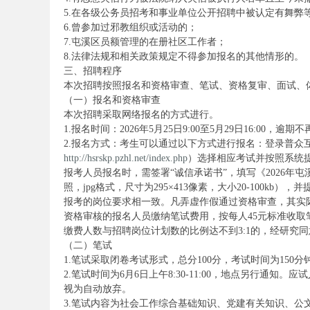
5.在各级公务员招考和事业单位公开招聘中被认定有舞弊
6.曾参加过邪教组织或活动的；
7.屯溪区员额管理的在册社区工作者；
务
8.法律法规和相关政策规定不得参加报名的其他情形的。
三、招聘程序
本次招聘按照报名和资格审查、笔试、资格复审、面试、
（一）报名和资格审查
本次招聘采取网络报名的方式进行。
1.报名时间：2026年5月25日9:00至5月29日16:00，逾期
2.报名方式：考生可以通过以下方式进行报名：登录普众
http://hsrskp.pzhl.net/index.php
）选择相应考试并按照系统
报考人员报名时，需签署“诚信承诺书”，填写《2026
照，jpg格式，尺寸为295×413像素，大小20-100
员
报考的岗位要求相一致。凡弄虚作假通过资格审查，其实
资格审核的报名人员缴纳笔试费用，按每人45元标准收取
缴费人数与招聘岗位计划数的比例达不到3:1的，经研究
（二）笔试
1.笔试采取闭卷考试形式，总分100分，考试时间为150分
2.笔试时间为6月6日上午8:30-11:00，地点另行
视为自动放弃。
3.笔试内容为社会工作综合基础知识、党建有关知识、