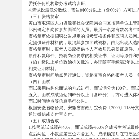
委托任何机构举办考试培训班。
考
4.笔试设最低分数线，需达到60分以上（含60分）方可
（三）资格复审
黄山市屯溪区人力资源和社会保障局会同区招聘单位主管部
比例确定各岗位参加面试的人员。最后一名如有数名考生
资格复审依据招聘公告规定的报考资格条件和应聘人员网
定提供证件材料的，取消其参加面试资格。由此出现人选
资格复审时，报考人员应提供本人有效居民身份证原件、
原件和复印件、招聘岗位要求的相关证书、证明等原件和
（旅）级以上单位政治机关批准，办理随军手续满3年以
相关证明材料。
试
资格复审时间地点另行通知，资格复审合格的报考人员，
（四）面试
面试采用结构化面试的方式进行。面试满分为100分。面
五入。面试成绩须达到65分以上（含65分），方可进入体
面试时间地点等信息另行公告。
根据安徽省物价局、安徽省财政厅皖价费〔2009〕118
通过微信或支付宝支付。
（五）成绩合成
1.按照笔试成绩占40%、面试成绩占60%合成考生考试
论
点后两位，小数点第三位四舍五入。成绩确定后在屯溪区