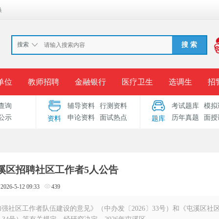
换
搜索
搜 索
单位
教师招聘
金融银行
医疗卫生
选调生
招
查询
辅导资料
行测资料
考试题库
模拟
报名入口
准考证打印
成绩查询
录用公示
考
公示
申论资料
面试热点
历年真题
面授
资料
题库
考试专题
服务中心
屯溪区招聘社区工作者5人公告
2026-5-12 09:33
439
强社区工作者队伍建设的意见》（中办发〔2026〕33号）和《屯溪区社