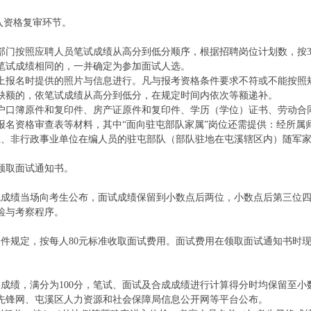
进入资格复审环节。
门按照应聘人员笔试成绩从高分到低分顺序，根据招聘岗位计划数，按3:
笔试成绩相同的，一并确定为参加面试人选。
上报名时提供的照片与信息进行。凡与报考资格条件要求不符或不能按照
缺额的，依笔试成绩从高分到低分，在规定时间内依次等额递补。
户口簿原件和复印件、房产证原件和复印件、学历（学位）证书、劳动合
报名资格审查表等材料，其中“面向驻屯部队家属”岗位还需提供：经所属
上、非行政事业单位在编人员的驻屯部队（部队驻地在屯溪辖区内）随军
领取面试通知书。
试成绩当场向考生公布，面试成绩保留到小数点后两位，小数点后第三位
检与考察程序。
号文件规定，按每人80元标准收取面试费用。面试费用在领取面试通知书时
最终成绩，满分为100分，笔试、面试及合成成绩进行计算得分时均保留至小
先锋网、屯溪区人力资源和社会保障局信息公开网等平台公布。