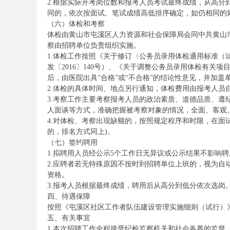
2.根据实际开考岗位数和报考人员考试最终成绩，从高分
同的，依次按面试、笔试成绩高低排序确定，如仍相同的
（六）体检和考察
体检由黄山市屯溪区人力资源和社会保障局会同中共黄山
察由招聘单位负责组织实施。
1.体检工作按照《关于修订〈公务员录用体检通用标准
发〔2016〕140号）、《关于调整公务员录用体检有关项
后，由医院出具“合格”或“不合格”的结论性意见，并加盖
2.体检的具体时间、地点另行通知，体检费用由报考人员
坛
3.考察工作主要考察报考人员的政治素质、道德品质、
人面谈等方式，准确把握被考察对象的情况，全面、客观
4.对体检、考察出现缺额的，按照规定程序和时限，在面
的，排名方式同上)。
（七）签约聘用
1.拟聘用人员经公示5个工作日无异议或公示结果不影响
2.应聘者若无特殊原因不按时到招聘单位上班的，视为
资格。
3.报考人员根据最终成绩，聘用后从高分到低分依次选岗
_
四、待遇保障
按照《屯溪区社区工作者队伍建设管理实施细则（试行）》（
五、有关事宜
1.本次招聘工作全程接受纪检监察机关和社会各界的监