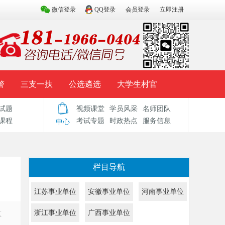
微信登录
QQ登录
会员登录
立即注册
警
三支一扶
公选遴选
大学生村官
试题
视频课堂
学员风采
名师团队
试题库
辅导资料
历年真题
模拟试题
课程
考试专题
时政热点
服务信息
中心
栏目导航
江苏事业单位
安徽事业单位
河南事业单位
浙江事业单位
广西事业单位
区