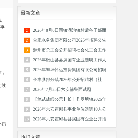
最新文章
队
关事
2026年8月8日固镇湖沟镇村后备干部面
1
试题
合肥水务集团有限公司2026年招聘公告
2
滁州市总工会公开招聘社会化工会工作
3
者和专
2026年砀山县县属国有企业选聘工作人
4
员公告
2026年蚌埠怀远投资集团有限公司招聘
5
作；
30人公
长丰县部分镇2026年公开招聘村（社
6
连续
区）后备
2026年7月25日六安辅警面试题
7
【笔试成绩公示】长丰县罗塘镇2026年
8
公开招
2026年六安霍邱县事业单位选调10人公
9
告
2026年六安霍邱县县属国有企业公开招
10
处罚
聘工作
热门文章