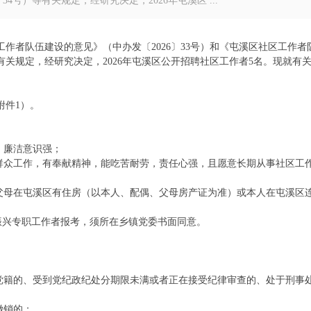
4号）等有关规定，经研究决定，2026年屯溪区 ...
作者队伍建设的意见》（中办发〔2026〕33号）和《屯溪区社区工作者
等有关规定，经研究决定，2026年屯溪区公开招聘社区工作者5名。现就有
附件1）。
，廉洁意识强；
展群众工作，有奉献精神，能吃苦耐劳，责任心强，且愿意长期从事社区工
、父母在屯溪区有住房（以本人、配偶、父母房产证为准）或本人在屯溪区
。
村振兴专职工作者报考，须所在乡镇党委书面同意。
除党籍的、受到党纪政纪处分期限未满或者正在接受纪律审查的、处于刑事
撤销的；