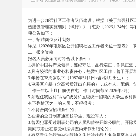
工作者队伍建设管理实施细则（试行）》（屯办〔2023〕3
为进一步加强社区工作者队伍建设，根据《关于加强社区工
伍建设管理实施细则（试行）》（屯办〔2023〕34号）
项公告如下：
徽
一、招聘岗位及计划数
详见《2026年屯溪区公开招聘社区工作者岗位一览表》（
二、报名资格
报名人员必须同时符合以下条件：
1.拥护中国共产党领导，遵纪守法，品行端正，作风正派
2.具有较强的事业心和责任心，热爱社区工作，善于开
3.年龄在38周岁以下（1987年5月1日<含>以后出生）；
4.屯溪区户籍（含高考后迁出户籍的），或本人、配偶
工作一年以上且目前仍在屯工作（时间截至2026年5月）
5.如现任我区村“两委”成员和区级统一招聘的大学生乡
公
有下列情形之一的人员，不得报考：
1.不符合岗位招聘条件的；
2.在读的全日制普通高校学生、现役军人；
3.曾因犯罪受过刑事处罚的人员和曾被开除公职的、开
期间或者正在接受司法调查尚未作出结论的；
4.有恶意失信行为被法院纳入失信被执行人名单且至今未