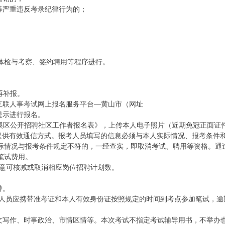
等严重违反考录纪律行为的；
体检与考察、签约聘用等程序进行。
不再补报。
互联人事考试网上报名服务平台—黄山市（网址
提示进行报名。
年屯溪区公开招聘社区工作者报名表》，上传本人电子照片（近期免冠正面证
kb），并提供有效通信方式。报考人员填写的信息必须与本人实际情况、报考条件
际情况与报考条件规定不符的，一经查实，即取消考试、聘用等资格。通
笔试费用。
同意可核减或取消相应岗位招聘计划数。
钟。
通知。应试人员应携带准考证和本人有效身份证按照规定的时间到考点参加笔试，逾
公文写作、时事政治、市情区情等。本次考试不指定考试辅导用书，不举办