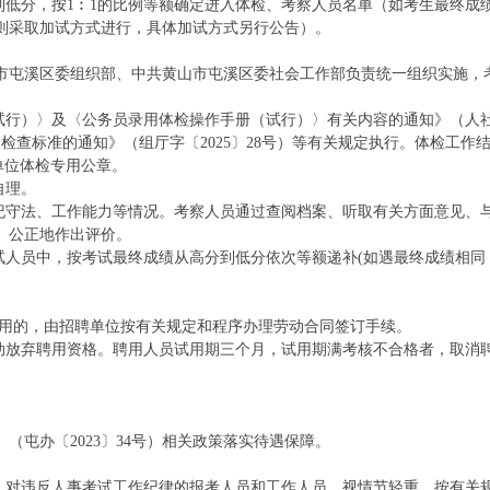
到低分，按1︰1的比例等额确定进入体检、考察人员名单（如考生最终成
则采取加试方式进行，具体加试方式另行公告）。
市屯溪区委组织部、中共黄山市屯溪区委社会工作部负责统一组织实施，
（试行）〉及〈公务员录用体检操作手册（试行）〉有关内容的通知》（人
目检查标准的通知》（组厅字〔2025〕28号）等有关规定执行。体检工作
单位体检专用公章。
自理。
遵纪守法、工作能力等情况。考察人员通过查阅档案、听取有关方面意见、
、公正地作出评价。
试人员中，按考试最终成绩从高分到低分依次等额递补(如遇最终成绩相同
聘用的，由招聘单位按有关规定和程序办理劳动合同签订手续。
自动放弃聘用资格。聘用人员试用期三个月，试用期满考核不合格者，取消
。
屯办〔2023〕34号）相关政策落实待遇保障。
督，对违反人事考试工作纪律的报考人员和工作人员，视情节轻重，按有关