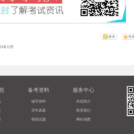
邀请
收
员4名公告
息
备考资料
服务中心
讯
辅导资料
尚优简介
告
历年真题
联系我们
程
模拟试题
网站地图