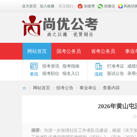
设为首页
加入收藏
关注我们：
加微博
加微信
风格切
网站首页
国考公务员
省考公务员
事业
招考资讯
报考指南
打准考证
成绩
面授课程
招考公告
面试公告
报考指导
报考职位
报名入口
面试公告
录用
资讯
流程
时政热点
视频课堂
名师团队
学员风采
网站首页
招考公告
事业单位
查看内容
2026年黄山
安
›
›
›
›
摘要:
为进一步加强社区工作者队伍建设，根据《关于加