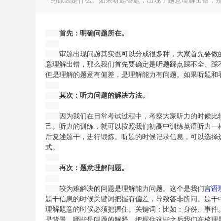
的原因是什么。如果听题答题，出现了题意理解出错，那么
首先：明确问题所在。
审题出现问题其实也可以分成很多种，大家首先要做的
徽
意理解出错，那么我们首先要确定是听题踩点踩不全、踩
但是理解的题意有偏差，是理解能力有问题。如果听题和
其次：听力问题的解决方法。
因为我们在日常考试过程中，考察大家听力的时候比较
己。听力的训练，就可以按照我们初高中训练英语听力一
后复述题干，进行锻炼。听题的时候记录信息，可以选择
式。
公
再次：题意理解问题。
较为难解决的问题是理解能力问题。这个是我们
言语
题干信息的时候关键词把握有偏差，导致答非所问。题干
理解题意的时候必须把握住。关键词：比如：身份、事件
是背景、哪些是问题的解释。把握住这些之后我们在梳理