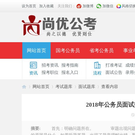
设为首页
加入收藏
关注我们：
加微博
加微信
风格切
网站首页
国考公务员
省考公务员
事业
招考资讯
报考指南
打准考证
成绩
面授课程
招考公告
面试公告
报考指导
报考职位
报名入口
面试公告
录用
资讯
流程
时政热点
视频课堂
名师团队
学员风采
网站首页
考试题库
面试题库
查看内容
2018年公务员
安
›
›
›
›
摘要:
首先：明确问题所在。 审题出现问题其实