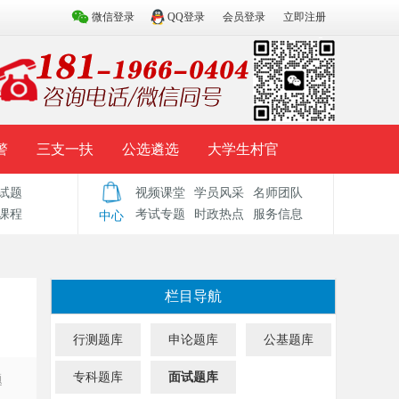
微信登录
QQ登录
会员登录
立即注册
警
三支一扶
公选遴选
大学生村官
试题
视频课堂
学员风采
名师团队
试题库
辅导资料
历年真题
模拟试题
课程
考试专题
时政热点
服务信息
中心
栏目导航
行测题库
申论题库
公基题库
专科题库
面试题库
题