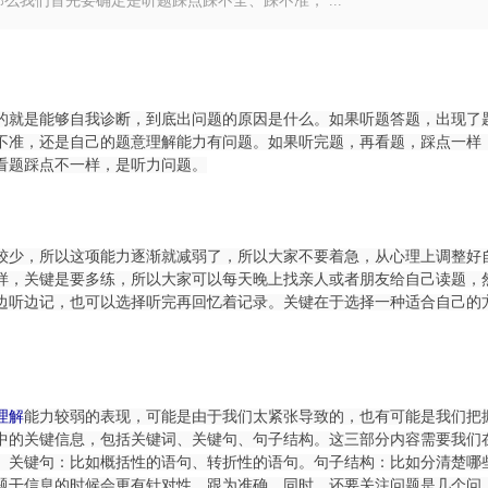
我们首先要确定是听题踩点踩不全、踩不准， ...
就是能够自我诊断，到底出问题的原因是什么。如果听题答题，出现了
不准，还是自己的题意理解能力有问题。如果听完题，再看题，踩点一样
看题踩点不一样，是听力问题。
少，所以这项能力逐渐就减弱了，所以大家不要着急，从心理上调整好
样，关键是要多练，所以大家可以每天晚上找亲人或者朋友给自己读题，
边听边记，也可以选择听完再回忆着记录。关键在于选择一种适合自己的
理解
能力较弱的表现，可能是由于我们太紧张导致的，也有可能是我们把
中的关键信息，包括关键词、关键句、句子结构。这三部分内容需要我们
。关键句：比如概括性的语句、转折性的语句。句子结构：比如分清楚哪
题干信息的时候会更有针对性，跟为准确。同时，还要关注问题是几个问