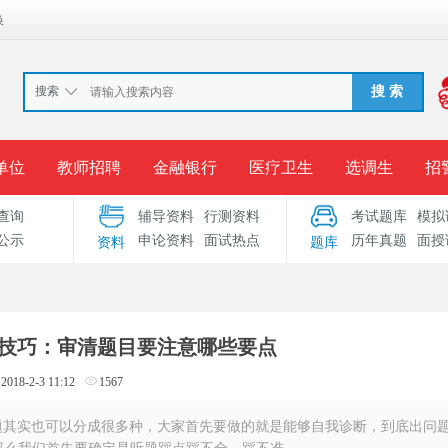
换
搜索
搜 索
单位
教师招聘
金融银行
医疗卫生
选调生
招
查询
辅导资料
行测资料
考试题库
模拟
报名入口
准考证打印
成绩查询
录用公示
考
公示
申论资料
面试热点
历年真题
面授
资料
题库
考试专题
服务中心
面试技巧：审清题目要注意哪些要点
2018-2-3 11:12
1567
也可以分成很多种，大家首先要做的就是能够自我诊断，到底出问