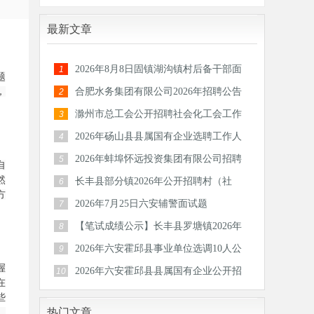
最新文章
2026年8月8日固镇湖沟镇村后备干部面
1
题
试题
，
合肥水务集团有限公司2026年招聘公告
2
滁州市总工会公开招聘社会化工会工作
3
者和专
2026年砀山县县属国有企业选聘工作人
4
员公告
2026年蚌埠怀远投资集团有限公司招聘
5
自
30人公
然
长丰县部分镇2026年公开招聘村（社
6
方
区）后备
2026年7月25日六安辅警面试题
7
【笔试成绩公示】长丰县罗塘镇2026年
8
公开招
2026年六安霍邱县事业单位选调10人公
9
握
告
2026年六安霍邱县县属国有企业公开招
10
在
聘工作
些
热门文章
，