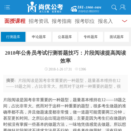
面授课程
招考资讯
报考指南
报考职位
报名入
口
打准考证
成绩查询
面试公告
录用公示
辅导
行测题库
申论题库
公基题库
专科题库
面试题库
资料
面试热点
考试题库
模拟试题
历年真题
时
2018年公务员考试行测答题技巧：片段阅读提高阅读
政热点
视频课堂
学员风采
名师团队
考试专题
效率
2018-1-26 17:31
1396
服务信息
摘要:
片段阅读是国考非常重要的一种题型，题量基本维持在12
——18题之间，占比非常大。然而对于这样一种重要的题型，很
多考生做题的准确率都不高，并且做题速度都非常慢，做一道题
可能需要两三分钟，甚至更长时间。之所以 ...
片段阅读是国考非常重要的一种题型，题量基本维持在12——18题之
间，占比非常大。然而对于这样一种重要的题型，很多考生做题的准
确率都不高，并且做题速度都非常慢，做一道题可能需要两三分钟，
甚至更长时间。之所以会出现这些问题，主要是因为考生们在做题的
时候没有掌握一些基本的做题方法，一味地凭借感觉去做题。所以想
要做好片段阅读不讲求方法是不行的。很多考生做题时，没有目的