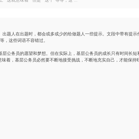
就意味着”“但是”“这个”等等，这 ...
出题人在出题时，都会或多或少的给做题人一些提示。文段中带有提示
”等等，这些词语不容错过。
层公务员的愿望和梦想。但在实际上，基层公务员的成长只有时间长短
就意味着，基层公务员必然要不断地接受挑战，不断地充实自己，才能保持