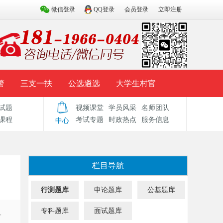
微信登录
QQ登录
会员登录
立即注册
警
三支一扶
公选遴选
大学生村官
试题
视频课堂
学员风采
名师团队
试题库
辅导资料
历年真题
模拟试题
课程
考试专题
时政热点
服务信息
中心
栏目导航
行测题库
申论题库
公基题库
专科题库
面试题库
人