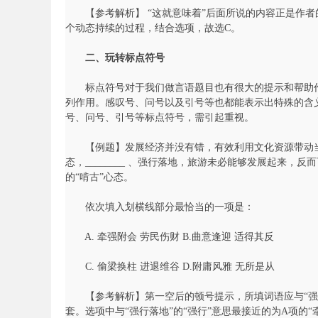
【参考解析】 “这就意味着”后面所说的内容正是作者
个动态持续的过程，结合选项，故选C。
务
二、玩转标点符号
标点符号对于我们做言语题目也有很大的提示和帮助作
列作用。感叹号、问号以及引号等也都能表示出特殊的含
号、问号、引号等标点符号，需引起重视。
【例题】发展经济并没有错，有效利用文化资源带动当
态，________ 、强行落地，旅游未必能够发展起来，反
的“啃古”心态。
员
依次填入划横线部分最恰当的一项是：
A. 牵强附会 劳民伤财 B.曲意逢迎 适得其反
C. 偷梁换柱 进退维谷 D.附庸风雅 无所是从
【参考解析】第一空后的顿号提示，所填词语应与“强行
套。选项中与“强行落地”的“强行”意思最接近的为A项的“