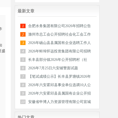
最新文章
合肥水务集团有限公司2026年招聘公告
1
作
滁州市总工会公开招聘社会化工会工作
2
者和专
2026年砀山县县属国有企业选聘工作人
3
和
员公告
旺盛
2026年蚌埠怀远投资集团有限公司招聘
4
30人公
长丰县部分镇2026年公开招聘村（社
5
区）后备
2026年7月25日六安辅警面试题
6
【笔试成绩公示】长丰县罗塘镇2026年
7
公开招
2026年六安霍邱县事业单位选调10人公
8
告
2026年六安霍邱县县属国有企业公开招
9
聘工作
安徽省申博人力资源管理有限公司宣城
10
分公司
热门文章