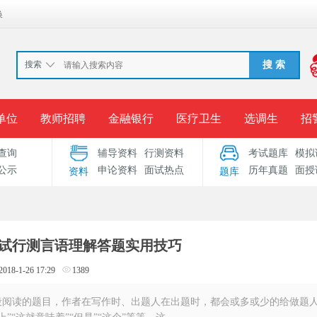
换
搜索
搜 索
单位
教师招聘
金融银行
医疗卫生
选调生
招
查询
辅导资料
行测资料
考试题库
模拟
报名入口
准考证打印
成绩查询
录用公示
考
公示
申论资料
面试热点
历年真题
面授
资料
题库
考试专题
服务中心
员考试行测言语理解答题实用技巧
2018-1-26 17:29
1389
读的题目，作者在写作时、出题人在出题时，都会或多或少的给做题