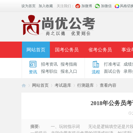
设为首页
加入收藏
关注我们：
加微博
加微信
风格切
网站首页
国考公务员
省考公务员
事业
招考资讯
报考指南
打准考证
成绩
面授课程
招考公告
面试公告
报考指导
报考职位
报名入口
面试公告
录用
资讯
流程
时政热点
视频课堂
名师团队
学员风采
网站首页
考试题库
行测题库
查看内容
2018年公务
安
›
›
›
›
摘要:
一、玩转指示词 无论是逻辑填空还是片段阅