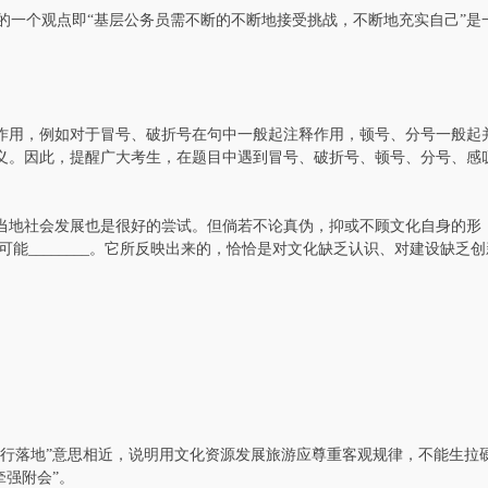
的一个观点即“基层公务员需不断的不断地接受挑战，不断地充实自己”是
用，例如对于冒号、破折号在句中一般起注释作用，顿号、分号一般起
义。因此，提醒广大考生，在题目中遇到冒号、破折号、顿号、分号、感
地社会发展也是很好的尝试。但倘若不论真伪，抑或不顾文化自身的形
而可能________。它所反映出来的，恰恰是对文化缺乏认识、对建设缺乏创
落地”意思相近，说明用文化资源发展旅游应尊重客观规律，不能生拉
牵强附会”。