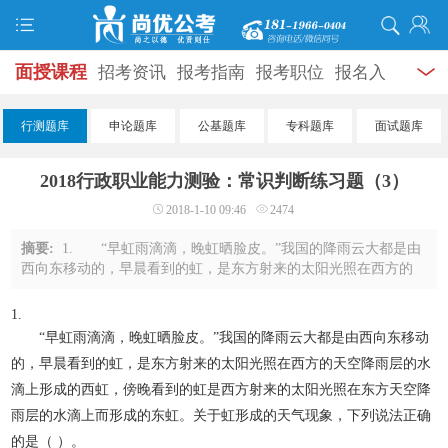
面授课程
招考资讯
报考指南
报考职位
报名入
口
打准考证
成绩查询
面试公告
录用公示
辅导
行测题库
申论题库
公基题库
专科题库
面试题库
资料
面试热点
考试题库
模拟试题
历年真题
时
2018行政职业能力测验：常识判断练习题（3）
政热点
视频课堂
学员风采
名师团队
考试专题
2018-1-10 09:46
2474
服务信息
摘要:
1. “早虹雨滴滴，晚虹晒脸皮。”我国的降雨云大都是由
西向东移动的，早晨看到的虹，是东方射来的太阳光照在西方的
天空降雨层的水滴上形成的西虹，傍晚看到的虹是西方射来的太
阳光照在东方天空降雨层的水滴上而形 ...
1.
“早虹雨滴滴，晚虹晒脸皮。”我国的降雨云大都是由西向东移动
的，早晨看到的虹，是东方射来的太阳光照在西方的天空降雨层的水
滴上形成的西虹，傍晚看到的虹是西方射来的太阳光照在东方天空降
雨层的水滴上而形成的东虹。关于虹形成的天气现象，下列说法正确
的是（ ）。