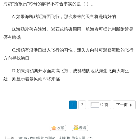
海鸥“预报员”称号的解释不符合事实的是（ ）。
A.如果海鸥贴近海面飞行，那么未来的天气将是晴好的
B.海鸥常落在浅滩、岩石或暗礁周围、航海者可据此判断附近是
否有暗礁
C.海鸥有沿港口出入飞行的习性，迷失方向时可观察海欧的飞行
方向寻找港口
D.如果海鸥离开水面高高飞翔，成群结队地从海边飞向大海远
处，则显示着暴风雨即将来临
1
2
/ 2 页
下一页
收藏
邀请
上一篇：
2018行政职业能力测验：判断推理练习题（2）