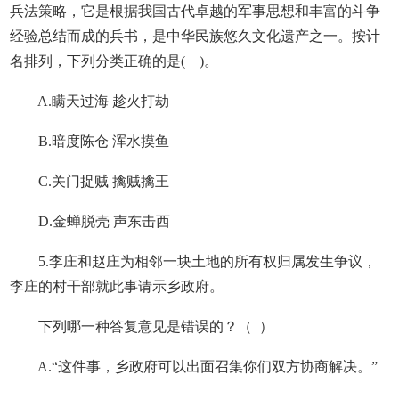
兵法策略，它是根据我国古代卓越的军事思想和丰富的斗争
经验总结而成的兵书，是中华民族悠久文化遗产之一。按计
名排列，下列分类正确的是( )。
A.瞒天过海 趁火打劫
B.暗度陈仓 浑水摸鱼
C.关门捉贼 擒贼擒王
D.金蝉脱壳 声东击西
5.李庄和赵庄为相邻一块土地的所有权归属发生争议，
李庄的村干部就此事请示乡政府。
下列哪一种答复意见是错误的？（ ）
A.“这件事，乡政府可以出面召集你们双方协商解决。”