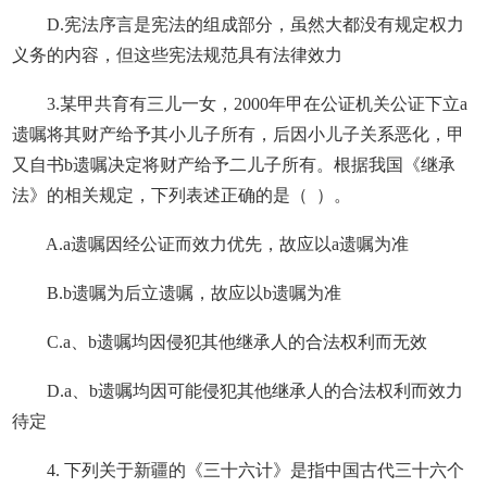
D.宪法序言是宪法的组成部分，虽然大都没有规定权力
义务的内容，但这些宪法规范具有法律效力
3.某甲共育有三儿一女，2000年甲在公证机关公证下立a
遗嘱将其财产给予其小儿子所有，后因小儿子关系恶化，甲
又自书b遗嘱决定将财产给予二儿子所有。根据我国《继承
法》的相关规定，下列表述正确的是（ ）。
A.a遗嘱因经公证而效力优先，故应以a遗嘱为准
B.b遗嘱为后立遗嘱，故应以b遗嘱为准
C.a、b遗嘱均因侵犯其他继承人的合法权利而无效
D.a、b遗嘱均因可能侵犯其他继承人的合法权利而效力
待定
4. 下列关于新疆的《三十六计》是指中国古代三十六个