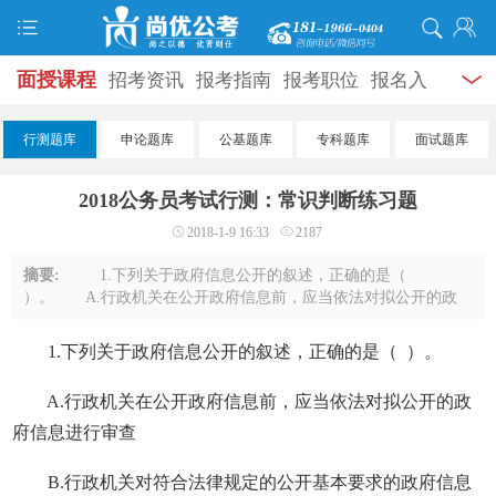
面授课程
招考资讯
报考指南
报考职位
报名入
口
打准考证
成绩查询
面试公告
录用公示
辅导
行测题库
申论题库
公基题库
专科题库
面试题库
资料
面试热点
考试题库
模拟试题
历年真题
时
2018公务员考试行测：常识判断练习题
政热点
视频课堂
学员风采
名师团队
考试专题
2018-1-9 16:33
2187
服务信息
摘要:
1.下列关于政府信息公开的叙述，正确的是（
）。 A.行政机关在公开政府信息前，应当依法对拟公开的政
府信息进行审查 B.行政机关对符合法律规定的公开基本要求的
政府信息应当主动公开 C.申请公开的政府 ...
1.下列关于政府信息公开的叙述，正确的是（ ）。
A.行政机关在公开政府信息前，应当依法对拟公开的政
府信息进行审查
B.行政机关对符合法律规定的公开基本要求的政府信息