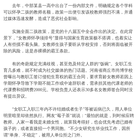
去年，中部某县一高中出台了一份内部文件，明确规定各个学科
可以怀孕二孩的教师名额，政策一出便引发该校教师强烈不满，并通
过媒体迅速发酵，造成了恶劣社会影响。
实施全面二孩政策，是党的十八届五中全会作出的决定。在此背
景下，“女教师怀孕须排号”显得与国家生育政策极不搭调，也着实让
人有些摸不着头脑。女教师生孩子要听从学校安排，否则将面临被开
除的风险，这是赤裸裸的霸王条款。
有的奇葩规定充满歧视，甚至危及特定人群的“饭碗”。女职工生
育几多难，就不时成为社交媒体的热门话题。河南省商丘市尚博学校
曾曝出与教职工签订侵犯生育权的霸王合同，要求育龄女教师若因上
学期怀孕导致下学期不能工作或中途辞职者，需承担其他代课老师的
代课费和招聘费
2000
元。学校负责人还表示
30
多名女教师签合同时没
有提出异议。
“女职工入职三年内不许结婚或者生子”等被诟病已久，用人单位
明里暗里却依然执行。网友“莓子茶”就说：“最怕的就是，到时候应聘
教师。人家一看我是未婚女性，就算我考得好，也会优先考虑已婚有
孩子的，或者直接招一个男同胞。”不少女研究生毕业找工作，因所
谓“单身、不稳定”，被用人单位拒之门外。