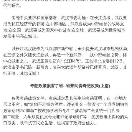
代的曙光。
围绕中央要求和国家部署，武汉市委明确：在长江流域，武汉要
成为长江经济带的脊梁
;
在中部地区，武汉要成为中部崛起的战略支
点
;
在全国，武汉要成为国家中心城市
;
在全球，武汉要成为世界城市
发展中的亮点城市。
以长江武汉段作为武汉都市新中轴，全面提升武汉城市规划格局
;
在三镇之外兴建长江新城，再造一个新武汉……挟中部崛起之势，怀
中心城市之志，武汉正阔步迈向“长江时代”。正如湖北省委副书记、
武汉市委书记陈一新所言，复兴大武汉的新征程已经开启。武汉，其
行正健，其志无憾！
奇葩政策损害了谁
--
谁来问责奇葩政策
(
上篇
)
各类奇葩政策文件、奇葩规定及其催生的奇葩证明，在一些地方
层出不穷，如“复婚不准操办酒席，违者礼金一律没收”“全县卷烟销售
必须达到
25100
箱”“按教师学科分配生二孩名额”“全县统一门店牌
匾”“就业、入学须提供父母无犯罪记录证明”等，屡屡被推上舆论的风
口浪尖，既干扰了民众生活，也损害了政府公信力。