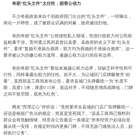
奇葩“红头文件”太任性，损害公信力
不少奇葩政策来自个别政府部门出台的“红头文件”，一经曝出，
舆论一片哗然，成了被群众讥讽的对象，政府威信扫地。
有的奇葩“红头文件”公然侵犯私人领域，凭借行政权力对公民权
益粗暴干涉。贵州遵义凤冈县曾以县委、县政府的名义下发“红头文
件”，要求“复婚不准操办酒席；双方均为再婚的不准操办酒席”。这一
要求被认为涉嫌公权力滥用，逾越公权力运行的应有边界。
有的奇葩“红头文件”看似未逾越公权力边界，却缺乏科学性和可
行性，同样暴露出权力的任性。前不久，为让城区门店牌匾整齐“好
看”，某西部县工商局发布公告，要求县城门头牌匾统一为“长度不
限，高度
1.5
米，厚度
0.15
米，底边对齐，不得随意增高或降低；门牌
之间不留空隙，底色为红色”。
网友“穷理正心”评价说：“竟然要求全县城的门店广告牌匾统一，
还说是根据广告法的规定，简直是笑死我了。”该县工商局已预料到
群众会有抵触情绪，特意在公告最后一条规定“所有经营户必须自觉
服从统一安排，在规定时间内更换门牌，不得无故刁难执法人员，妨
碍执行公务”。