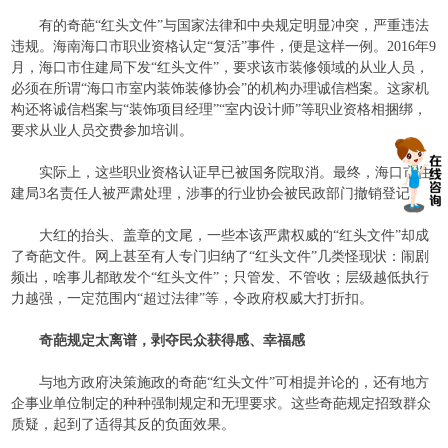
有的奇葩“红头文件”与国家法律和中央规定明显冲突，严重违法
违规。海南海口市职业资格认定“复活”事件，便是这样一例。
2016
年
9
月，海口市住建局下发“红头文件”，要求该市装修领域的从业人员，
必须在所谓“海口市室内装饰装修协会”的机构办理诚信档案。这家机
构还将诚信档案与“装饰项目经理”“室内设计师”等职业资格相捆绑，
要求从业人员交费参加培训。
实际上，这些职业资格认证早已被国务院取消。最终，海口市住
建局
3
名责任人被严肃处理，涉事的行业协会被民政部门撤销登记。
大红的抬头、盖章的文尾，一些本该严肃权威的“红头文件”却成
了奇葩文件。网上甚至有人专门归纳了“红头文件”几类怪现状：闹剧
频出，啥事儿都敢发个“红头文件”；只管发、不管收；层级越低执行
力越强，一定范围内“超过法律”等，令政府权威大打折扣。
奇葩规定太离谱，剥夺民众获得感、幸福感
与地方政府决策施政的奇葩“红头文件”可相提并论的，还有地方
企事业单位制定的种种强制规定和无理要求。这些奇葩规定招致群众
质疑，起到了适得其反的负面效果。