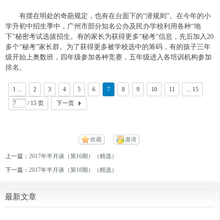
有摆在明处的奇葩规定，也有在台面下的“潜规则”。在今年的小
学升初中招生季中，广州市部分知名公办及民办学校利用各种“地
下”秘密考试选拔招生。有的家长为获得更多“秘考”信息，先后加入
20
多个“秘考”家长群。为了获得更多被学校选中的筹码，有的孩子三年
级开始上奥数班，四年级参加各种竞赛，五年级进入各培训机构参加
排名。
1 ...
2
3
4
5
6
7
8
9
10
11
... 15
/ 15 页
下一页
收藏
邀请
上一篇：
2017年半月谈（第16期）（精选）
下一篇：
2017年半月谈（第18期）（精选）
最新文章