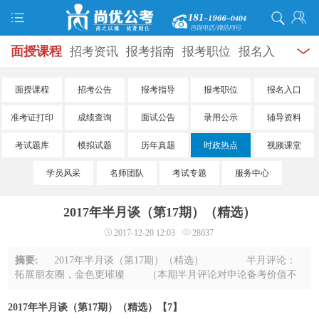
面授课程
招考资讯
报考指南
报考职位
报名入
口
打准考证
成绩查询
面试公告
录用公示
辅导
面授课程
招考公告
报考指导
报考职位
报名入口
资料
面试热点
考试题库
模拟试题
历年真题
时
准考证打印
成绩查询
面试公告
录用公示
辅导资料
政热点
视频课堂
学员风采
名师团队
考试专题
考试题库
模拟试题
历年真题
时政热点
视频课堂
学员风采
名师团队
考试专题
服务中心
服务信息
2017年半月谈（第17期）（精选）
2017-12-20 12:03
28037
摘要:
2017年半月谈（第17期）（精选） 半月评论：
拓展朋友圈，金色更璀璨 （本期半月评论对申论备考价值不
大，此处只提供标题，正文未予选入） 送房送户口！二线城
市竞争步入“下半场” 落户降 ...
2017年半月谈（第17期）（精选）【7】