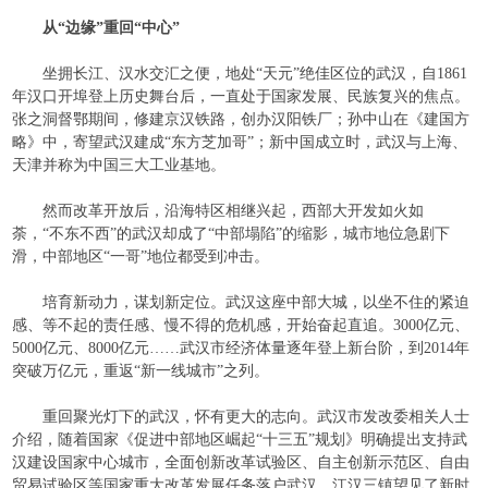
从“边缘”重回“中心”
坐拥长江、汉水交汇之便，地处“天元”绝佳区位的武汉，自
1861
年汉口开埠登上历史舞台后，一直处于国家发展、民族复兴的焦点。
张之洞督鄂期间，修建京汉铁路，创办汉阳铁厂；孙中山在《建国方
略》中，寄望武汉建成“东方芝加哥”；新中国成立时，武汉与上海、
天津并称为中国三大工业基地。
然而改革开放后，沿海特区相继兴起，西部大开发如火如
荼，“不东不西”的武汉却成了“中部塌陷”的缩影，城市地位急剧下
滑，中部地区“一哥”地位都受到冲击。
培育新动力，谋划新定位。武汉这座中部大城，以坐不住的紧迫
感、等不起的责任感、慢不得的危机感，开始奋起直追。
3000
亿元、
5000
亿元、
8000
亿元……武汉市经济体量逐年登上新台阶，到
2014
年
突破万亿元，重返“新一线城市”之列。
重回聚光灯下的武汉，怀有更大的志向。武汉市发改委相关人士
介绍，随着国家《促进中部地区崛起“十三五”规划》明确提出支持武
汉建设国家中心城市，全面创新改革试验区、自主创新示范区、自由
贸易试验区等国家重大改革发展任务落户武汉，江汉三镇望见了新时