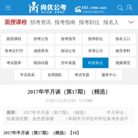
面授课程
招考资讯
报考指南
报考职位
报名入
口
打准考证
成绩查询
面试公告
录用公示
辅导
面授课程
招考公告
报考指导
报考职位
报名入口
资料
面试热点
考试题库
模拟试题
历年真题
时
准考证打印
成绩查询
面试公告
录用公示
辅导资料
政热点
视频课堂
学员风采
名师团队
考试专题
考试题库
模拟试题
历年真题
时政热点
视频课堂
学员风采
名师团队
考试专题
服务中心
服务信息
2017年半月谈（第17期）（精选）
2017-12-20 12:03
27960
摘要:
2017年半月谈（第17期）（精选） 半月评论：
拓展朋友圈，金色更璀璨 （本期半月评论对申论备考价值不
大，此处只提供标题，正文未予选入） 送房送户口！二线城
市竞争步入“下半场” 落户降 ...
2017年半月谈（第17期）（精选）【10】