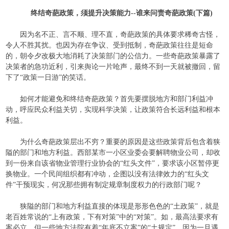
终结奇葩政策，须提升决策能力
--
谁来问责奇葩政策
(
下篇
)
因为名不正、言不顺、理不直，奇葩政策的具体要求稀奇古怪，
令人不胜其扰。也因为存在争议、受到抵制，奇葩政策往往是短命
的，朝令夕改极大地消耗了决策部门的公信力。一些奇葩政策暴露了
决策者的急功近利，引来舆论一片呛声，最终不到一天就被撤回，留
下了“政策一日游”的笑话。
如何才能避免和终结奇葩政策？首先要摆脱地方和部门利益冲
动，呼应民众利益关切，实现科学决策，让政策符合长远利益和根本
利益。
为什么奇葩政策层出不穷？重要的原因是这些政策背后包含着狭
隘的部门和地方利益。西部某市一小区业委会要解聘物业公司，却收
到一份来自该省物业管理行业协会的“红头文件”，要求该小区暂停更
换物业。一个民间组织都有冲动，企图以没有法律效力的“红头文
件”干预现实，何况那些拥有制定规章制度权力的行政部门呢？
狭隘的部门和地方利益直接的体现是形形色色的“土政策”，就是
老百姓常说的“上有政策，下有对策”中的“对策”。如，最高法要求有
案必立，但一些地方法院有着“年底不立案”的“土规定”，因为一旦遇