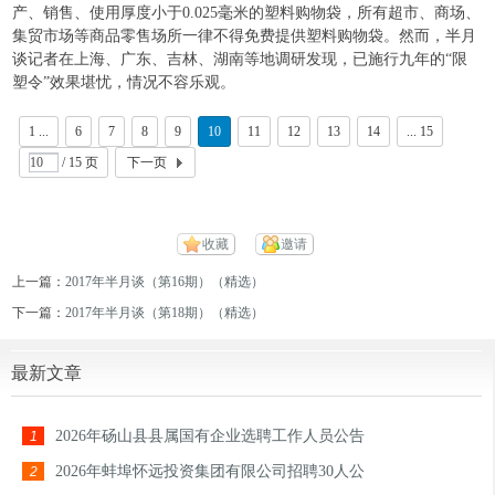
产、销售、使用厚度小于
0.025
毫米的塑料购物袋，所有超市、商场、
集贸市场等商品零售场所一律不得免费提供塑料购物袋。然而，半月
谈记者在上海、广东、吉林、湖南等地调研发现，已施行九年的“限
塑令”效果堪忧，情况不容乐观。
1 ...
6
7
8
9
10
11
12
13
14
... 15
/ 15 页
下一页
收藏
邀请
上一篇：
2017年半月谈（第16期）（精选）
下一篇：
2017年半月谈（第18期）（精选）
最新文章
2026年砀山县县属国有企业选聘工作人员公告
1
2026年蚌埠怀远投资集团有限公司招聘30人公
2