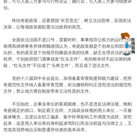
前，可引入第三方参与可行性论证；施行后，引入第三方参与绩效评
估。
终结奇葩政策，还要摆脱“长官意志”，树立法治思维，实现依法
决策，让每项政策都彰显法治政府的风范。
全面依法治国不是口号，需要时时、事事指导公权力的运行。河
南博风律师事务所律师魏德强认为，奇葩政策都是个别单位和部门推
出的，有的甚至是个别领导拍脑袋决策的结果，缺乏合理合法的决策
程序。个别政府部门遇事就发“红头文件”，有的根本经不起法律的推
敲，“红头文件”不仅成了“头疼文件”，而且成了违法文件。
党的十八届四中全会提出，加强备案审查制度和能力建设，把所
有规范性文件纳入备案审查范围，依法撤销和纠正违宪违法的规范性
文件，禁止地方擅自制发带有立法性质的文件。
不仅如此，企事业单位的客观困难，也不是违反法律法规、炮制
奇葩规定的借口。制定霸王合同、大搞就业歧视的用人单位，一旦被
媒体曝光，总是以女职工偏多、集中怀孕影响工作调度为说辞。深究
起来，这是用人单位将自身利益凌驾到公民合法权益与法律之上，又
凭借其强势地位压制普通劳动者的基本诉求。