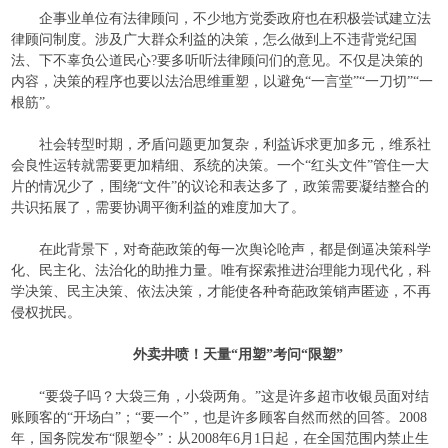
企事业单位有法律顾问，不少地方党委政府也在积极尝试建立法
律顾问制度。涉及广大群众利益的决策，怎么做到上不违背党纪国
法、下不辜负公道民心
?
要多听听法律顾问们的意见。不仅是决策的
内容，决策的程序也要以法治思维重塑，以避免“一言堂”“一刀切”“一
根筋”。
社会转型时期，矛盾问题更加复杂，利益诉求更加多元，维系社
会良性运转就需要更加精细、系统的决策。一个“红头文件”管住一大
片的情况少了，围绕“文件”的议论和表达多了，政策需要凝结整合的
共识拓展了，需要协调平衡利益的难度加大了。
在此背景下，对奇葩政策的每一次舆论呛声，都是倒逼决策科学
化、民主化、法治化的助推力量。唯有探索推进治理能力现代化，科
学决策、民主决策、依法决策，才能使各种奇葩政策销声匿迹，不再
侵权扰民。
外卖井喷！天量“用塑”考问“限塑”
“要袋子吗？大袋三角，小袋两角。”这是许多超市收银员面对结
账顾客的“开场白”；“要一个”，也是许多顾客自然而然的回答。
2008
年，国务院发布“限塑令”：从
2008
年
6
月
1
日起，在全国范围内禁止生