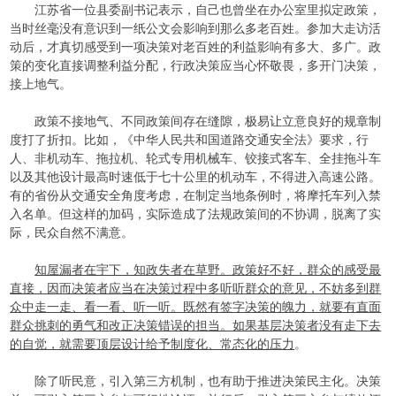
江苏省一位县委副书记表示，自己也曾坐在办公室里拟定政策，
当时丝毫没有意识到一纸公文会影响到那么多老百姓。参加大走访活
动后，才真切感受到一项决策对老百姓的利益影响有多大、多广。政
策的变化直接调整利益分配，行政决策应当心怀敬畏，多开门决策，
接上地气。
政策不接地气、不同政策间存在缝隙，极易让立意良好的规章制
度打了折扣。比如，《中华人民共和国道路交通安全法》要求，行
人、非机动车、拖拉机、轮式专用机械车、铰接式客车、全挂拖斗车
以及其他设计最高时速低于七十公里的机动车，不得进入高速公路。
有的省份从交通安全角度考虑，在制定当地条例时，将摩托车列入禁
入名单。但这样的加码，实际造成了法规政策间的不协调，脱离了实
际，民众自然不满意。
知屋漏者在宇下，知政失者在草野。政策好不好，群众的感受最
直接，因而决策者应当在决策过程中多听听群众的意见，不妨多到群
众中走一走、看一看、听一听。既然有签字决策的魄力，就要有直面
群众挑刺的勇气和改正决策错误的担当。如果基层决策者没有走下去
的自觉，就需要顶层设计给予制度化、常态化的压力
。
除了听民意，引入第三方机制，也有助于推进决策民主化。决策