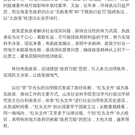
到疑难案件就可能影响年底结案率。又如，近年来，环保执法日益严
厉，而沿海某市政府仍出台“无检查周”和“下限执行处罚”阻碍执法，
以“土政策”给违法企业开绿灯。
政策是执政者解决社会现实问题，获得合法性的有力武器。执政
者应当出于公心，着眼长远，尽可能排除局部利益的干扰，努力实现
科学决策。现实来看，奇葩政策频出，表明中央精神、政策方针在一
些地方未能落地生根，亟须强化督查问责，确保政策精神从上到下一
以贯之，避免层级间的抵消效应。
终结奇葩政策，还须摆脱“政府万能”思想，引入多元治理格局，
实现民主决策，让政策接地气。
以往“管”字当头的治理模式形成了路径依赖，“红头文件”成为落
实政策、推动工作的主要方式。山东社会科学院宪法学与行政法学研
究室主任白利寅表示，依靠“红头文件”进行社会治理有其历史源流，
从形成时间看，“红头文件”的出现要早于国家立法；从数量规模看，
同一领域内，“红头文件”又常多于法律法规。个别“红头文件”令人瞠
目，表明有的地方政府仍抱着“政府万能”的想法，大包大揽，越界用
权。