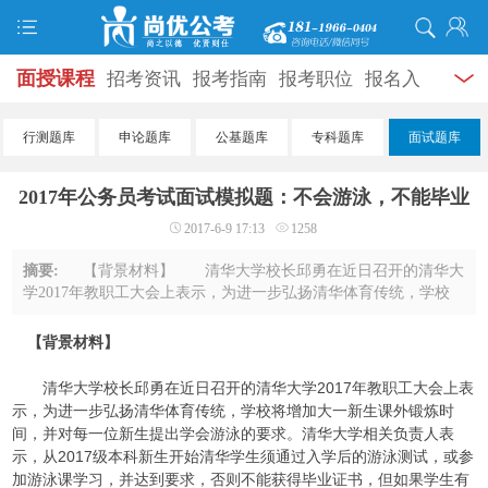
面授课程
招考资讯
报考指南
报考职位
报名入
口
打准考证
成绩查询
面试公告
录用公示
辅导
行测题库
申论题库
公基题库
专科题库
面试题库
资料
面试热点
考试题库
模拟试题
历年真题
时
2017年公务员考试面试模拟题：不会游泳，不能毕业
政热点
视频课堂
学员风采
名师团队
考试专题
2017-6-9 17:13
1258
服务信息
摘要:
【背景材料】 清华大学校长邱勇在近日召开的清华大
学2017年教职工大会上表示，为进一步弘扬清华体育传统，学校
将增加大一新生课外锻炼时间，并对每一位新生提出学会游泳的
要求。清华大学相关负责人表示，从2017 ...
【背景材料】
清华大学校长邱勇在近日召开的清华大学2017年教职工大会上表
示，为进一步弘扬清华体育传统，学校将增加大一新生课外锻炼时
间，并对每一位新生提出学会游泳的要求。清华大学相关负责人表
示，从2017级本科新生开始清华学生须通过入学后的游泳测试，或参
加游泳课学习，并达到要求，否则不能获得毕业证书，但如果学生有