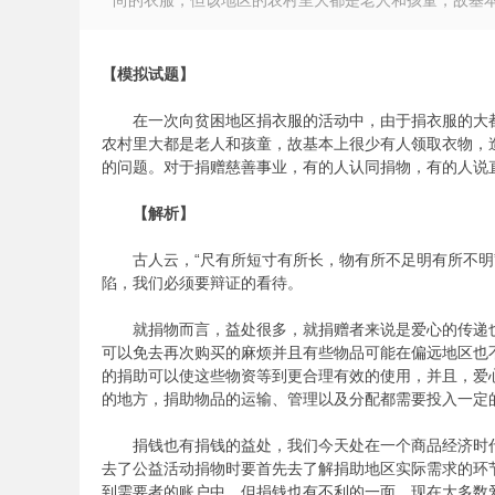
尚的衣服，但该地区的农村里大都是老人和孩童，故基本上
【模拟试题】
在一次向贫困地区捐衣服的活动中，由于捐衣服的大都
徽
农村里大都是老人和孩童，故基本上很少有人领取衣物，
的问题。对于捐赠慈善事业，有的人认同捐物，有的人说
【解析】
古人云，“尺有所短寸有所长，物有所不足明有所不明”
陷，我们必须要辩证的看待。
就捐物而言，益处很多，就捐赠者来说是爱心的传递也
可以免去再次购买的麻烦并且有些物品可能在偏远地区也
公
的捐助可以使这些物资等到更合理有效的使用，并且，爱
的地方，捐助物品的运输、管理以及分配都需要投入一定
捐钱也有捐钱的益处，我们今天处在一个商品经济时代
去了公益活动捐物时要首先去了解捐助地区实际需求的环
到需要者的账户中。但捐钱也有不利的一面，现在大多数