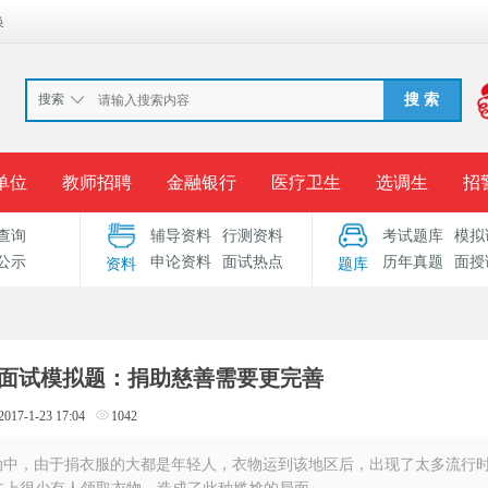
换
搜索
搜 索
单位
教师招聘
金融银行
医疗卫生
选调生
招
查询
辅导资料
行测资料
考试题库
模拟
报名入口
准考证打印
成绩查询
录用公示
考
公示
申论资料
面试热点
历年真题
面授
资料
题库
考试专题
服务中心
考试面试模拟题：捐助慈善需要更完善
2017-1-23 17:04
1042
中，由于捐衣服的大都是年轻人，衣物运到该地区后，出现了太多流行