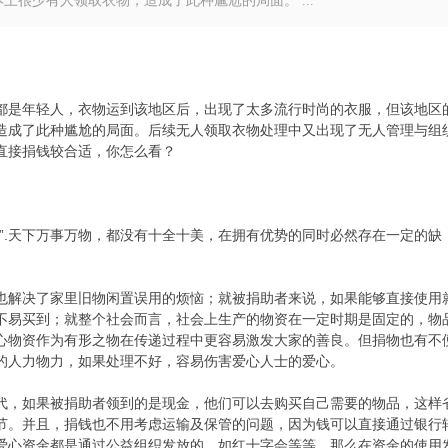
很少有人领取衣物，造成了此种尴尬的局面。 ...
是年轻人，衣物运到该地区后，出现了太多流行时尚的衣服，但该地区
造成了此种尴尬的局面。后续无人领取衣物处理中又出现了无人管理与组
直接捐钱较合适，你怎么看？
.天下万事万物，都没有十全十美，在拥有优势的同时必然存在一定的缺
解决了家里旧物闲置误用的烦恼；就被捐助者来说，如果能够直接使用
不易买到；就整个社会而言，社会上生产的物资在一定时期是固定的，物
心物资作为有形之物在传递过程中更容易激发大家的善良。但捐物也有不
的人力物力，如果处理不好，容易伤害爱心人士的爱心。
，如果被捐助者领到的是现金，他们可以去购买自己需要的物品，这样
节。并且，捐钱也不用考虑运输及保管的问题，因为钱可以直接通过银行
爱心资金都是通过公益组织发放的，如红十字会等等，那么在资金的使用