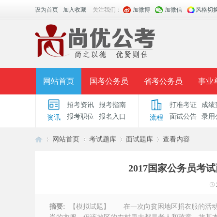
设为首页
加入收藏
关注我们：
加微博
加微信
风格切
网站首页
国考公务员
省考公务员
事业
招考资讯
报考指南
打准考证
成绩
面授课程
招考公告
面试公告
报考指导
报考职位
报名入口
面试公告
录用
资讯
流程
时政热点
视频课堂
名师团队
学员风采
网站首页
考试题库
面试题库
查看内容
2017国家公务员
安
›
›
›
›
摘要:
【模拟试题】 在一次向贫困地区捐衣服的活动