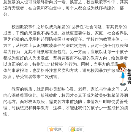
意施暴的人也可能最终滑向另一端。换言之，校园欺凌事件中，其实
没有旁观者，在自觉和不自觉中，每个人都会成为秩序构建的一部
分。
校园欺凌事件之所以成为频发的“世界性”社会问题，有其复杂的
成因，干预的尺度也不易把握。这就更需要学校、家庭、社会各界以
更为积极的态度承担起预防校园欺凌的责任。学校作为教育主体，一
方面，从根本上认识到欺凌事件的深层次危害，及时干预任何欺凌和
暴力行为，尤其不能纵容甚至包庇。另一方面，应该以让每一个孩子
都成为更好的人为出发点，坚持宽容而不纵容的教育方向，给施暴者
以改正的机会，特别防止“贴标签”的行为。同时，当事方的反应、媒
体的事后报道，也要格外注意尺度和方式，避免校园暴力扩散成网络
欺凌，给受害者带来二次伤害。
教育的实质，就是用心灵影响心灵。老师、家长与学生之间，从
内心深处尊重彼此、珍视彼此，校园才会真正成为被美好和希望浸润
的地方。面对校园欺凌，需要各方事前预防，事情发生时即使妥善处
理，时候惩戒和科学教育，这样，才能让我们的孩子少一些成长的烦
恼。
收藏
邀请