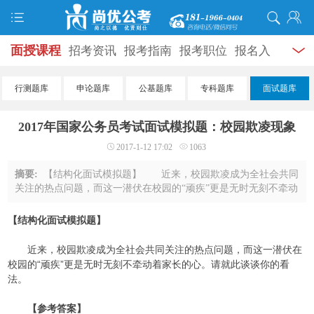
面授课程
招考资讯
报考指南
报考职位
报名入
口
打准考证
成绩查询
面试公告
录用公示
辅导
行测题库
申论题库
公基题库
专科题库
面试题库
资料
面试热点
考试题库
模拟试题
历年真题
时
2017年国家公务员考试面试模拟题：校园欺凌现象
政热点
视频课堂
学员风采
名师团队
考试专题
2017-1-12 17:02
1063
服务信息
摘要:
【结构化面试模拟题】 近来，校园欺凌成为全社会共同
关注的热点问题，而这一潜伏在校园的“顽疾”更是无时无刻不牵动
着家长的心。请就此谈谈你的看法。 【参考答案】 由于
校园欺凌现象多发生在学校内外，并 ...
【结构化面试模拟题】
近来，校园欺凌成为全社会共同关注的热点问题，而这一潜伏在
校园的“顽疾”更是无时无刻不牵动着家长的心。请就此谈谈你的看
法。
【参考答案】