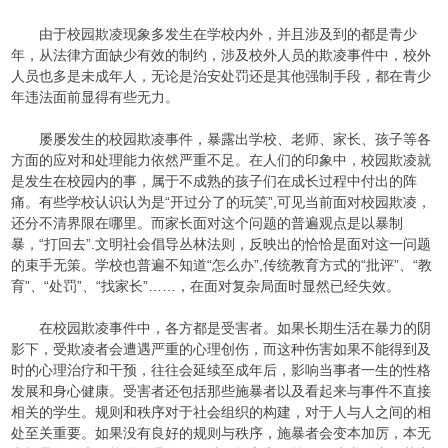
由于校园欺凌现象多发生在学校内外，并且涉及到的都是青少
年，从法律方面缺少有效的制约，涉及校外人员的欺凌事件中，校外
人员也多是未成年人，无论是治安处罚还是其他强制手段，都在青少
年违法面前显得有些无力。
屡屡发生的校园欺凌事件，暴露出学校、老师、家长、孩子等各
方面的应对和处理能力依然严重不足。在人们的印象中，校园欺凌就
是发生在校园内的事，属于不成熟的孩子们在成长过程中付出的阵
痛。有些学校认识认为是“开过分了的玩笑”,可见当前面对校园欺凌，
还分不清界限在哪里。而家长面对这个问题的普遍观点是以暴制
暴，“打回去”.文明社会倡导丛林法则，反映出的恰恰是面对这一问题
的束手无策。学校也普遍不知道“怎么办”,传统教育方式的“批评”、“教
育”、“处罚”、“找家长”……，在面对复杂局面时显然已经失效。
在校园欺凌事件中，各方都是受害者。如果长期生活在暴力的阴
影下，受欺凌者会遭遇严重的心理创伤，而这种伤害如果不能得到及
时的心理治疗和干预，往往会延续至成年后，影响当事者一生的性格
发展和身心健康。受害者还包括那些施暴者以及看起来与事件不直接
相关的学生。规则和秩序对于社会组织的构建，对于人与人之间的相
处至关重要。如果没有良好的规则与秩序，施暴者会变本加厉，本无