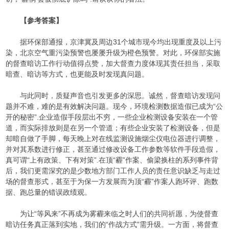
【参考答案】
据环保部通报，京津冀及周边31个城市现今均出现重度及以上污
染，北京空气重污染预警也屡屡升级为橙色预警。对此，环保部实施
的督查暗访工作行动值得点赞，加大督查力度体现其责任担当，采取
暗查、暗访等方式，也更能及时发现真问题。
与此同时，质疑声音也引发更多的深思。诚然，督查暗访发现问
题并不难，难的是有效解决问题。现今，环境检测数据造假已成为“公
开的秘密”.企业造假手段层出不穷，一些企业检测设备安装在一个管
道，而实际排放则是在另一个管道；有些企业安装了检测设备，但是
却暗自做了手脚，每天晚上对在线监测设施烟尘仪电位器进行调整，
并对其系数进行修正，甚至通过修改设备工作参数等软件手段造假，
真可谓“上有政策、下有对策”.在顶“霾”作案、偷梁换柱的系列事件背
后，我们更需深究的是少数地方部门工作人员的责任意识缺乏与走过
场的督查形式，甚至于为保一方发展而为顶“霾”作案人跑环评、跑数
据、跑总量的错误政绩观。
为让“等风来”不再成为雾霾来临之时人们的共同祈愿，为使督查
暗访任务真正落到实地，我们的“作战方式”需升级。一方面，将督查