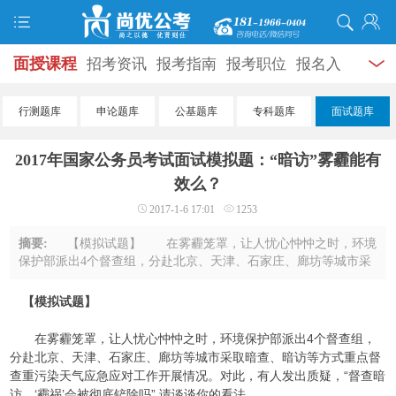
面授课程
招考资讯
报考指南
报考职位
报名入
口
打准考证
成绩查询
面试公告
录用公示
辅导
行测题库
申论题库
公基题库
专科题库
面试题库
资料
面试热点
考试题库
模拟试题
历年真题
时
2017年国家公务员考试面试模拟题：“暗访”雾霾能有
政热点
视频课堂
学员风采
名师团队
考试专题
效么？
2017-1-6 17:01
1253
服务信息
摘要:
【模拟试题】 在雾霾笼罩，让人忧心忡忡之时，环境
保护部派出4个督查组，分赴北京、天津、石家庄、廊坊等城市采
取暗查、暗访等方式重点督查重污染天气应急应对工作开展情
况。对此，有人发出质疑，“督查暗访， ...
【模拟试题】
在雾霾笼罩，让人忧心忡忡之时，环境保护部派出4个督查组，
分赴北京、天津、石家庄、廊坊等城市采取暗查、暗访等方式重点督
查重污染天气应急应对工作开展情况。对此，有人发出质疑，“督查暗
访，‘霾祸’会被彻底铲除吗”.请谈谈你的看法。