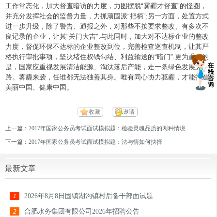
工作常态化，加大督查暗访的力度，力图摆脱“雾霾才督查”的怪圈，
并充分发挥社会的监督力量，力抓顽固派“把柄”;另一方面，处置方式
进一步升级，除了警告、通报之外，对那些不按要求整改、有多次不
良记录的企业，让其“关门大吉”.与此同时，加大对不达标企业的整改
力度，督促环保不达标的企业整改到位，完善检查巡查机制，让其严
格执行审批事项，坚决堵住权钱勾结、利益输送的“暗门”.更为重要的
是，国家应重视发展清洁能源、淘汰落后产能，走一条绿色发展之
路。雾霾来袭，任谁都无法独善其身。唯有同心协力驱霾，才能打造
美丽中国、健康中国。
收藏
邀请
上一篇：
2017年国家公务员考试面试模拟题：检验灵魂品质的两种情境
下一篇：
2017年国家公务员考试面试模拟题：法与情如何抉择
最新文章
2026年8月8日固镇湖沟镇村后备干部面试题
1
合肥水务集团有限公司2026年招聘公告
2