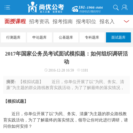
面授课程
招考资讯
报考指南
报考职位
报名入
口
打准考证
成绩查询
面试公告
录用公示
辅导
行测题库
申论题库
公基题库
专科题库
面试题库
资料
面试热点
考试题库
模拟试题
历年真题
时
2017年国家公务员考试面试模拟题：如何组织调研活
政热点
视频课堂
学员风采
名师团队
考试专题
动
2016-12-28 16:59
1181
服务信息
摘要:
【模拟试题】 近日，你单位开展了以“为民、务实、清
廉”为主题的群众路线教育实践活动，为了了解最终的落实情况，
领导让你对此进行调研，请问你如何安排？ 【参考答
案】 开展调研活动，既是统计此次群众路 ...
【模拟试题】
近日，你单位开展了以“为民、务实、清廉”为主题的群众路线教
育实践活动，为了了解最终的落实情况，领导让你对此进行调研，请
问你如何安排？