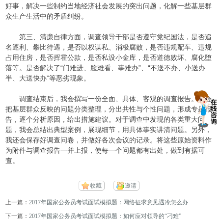
好事，解决一些制约当地经济社会发展的突出问题，化解一些基层群
众生产生活中的矛盾纠纷。
第三、清廉自律方面，调查领导干部是否遵守党纪国法，是否追
名逐利、攀比待遇，是否以权谋私、消极腐败，是否违规配车、违规
占用住房，是否挥霍公款，是否私设小金库，是否道德败坏、腐化堕
落等。是否解决了“门难进、脸难看、事难办”、“不送不办、小送办
半、大送快办”等恶劣现象。
调查结束后，我会撰写一份全面、具体、客观的调查报告。我会
把基层群众反映的问题分类整理，分出共性与个性问题，形成专题报
告，逐个分析原因，给出措施建议。对于调查中发现的各类重大问
题，我会总结出典型案例，展现细节，用具体事实讲清问题。另外，
我还会保存好调查问卷，并做好各次会议的记录。将这些原始资料作
为附件与调查报告一并上报，使每一个问题都有出处，做到有据可
查。
收藏
邀请
上一篇：
2017年国家公务员考试面试模拟题：网络征求意见遇冷怎么办
下一篇：
2017年国家公务员考试面试模拟题：如何应对领导的“刁难”