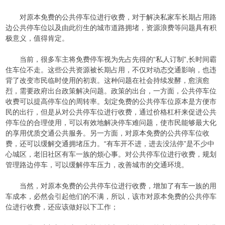
对原本免费的公共停车位进行收费，对于解决私家车长期占用路
边公共停车位以及由此衍生的城市道路拥堵，资源浪费等问题具有积
极意义，值得肯定。
当前，很多车主将免费停车视为先占先得的“私人订制”,长时间霸
住车位不走。这些公共资源被长期占用，不仅对动态交通影响，也违
背了改变市民临时使用的初衷。这种问题在社会持续发酵，愈演愈
烈，需要政府出台政策解决问题。政策的出台，一方面，公共停车位
收费可以提高停车位的周转率。划定免费的公共停车位原本是方便市
民的出行，但是从对公共停车位进行收费，通过价格杠杆来促进公共
停车位的合理使用，可以有效地解决停车难问题，使市民能够最大化
的享用优质交通公共服务。另一方面，对原本免费的公共停车位收
费，还可以缓解交通拥堵压力。“有车开不进，进去没法停”是不少中
心城区，老旧社区有车一族的烦心事。对公共停车位进行收费，规划
管理路边停车，可以缓解停车压力，改善城市的交通环境。
当然，对原本免费的公共停车位进行收费，增加了有车一族的用
车成本，必然会引起他们的不满，所以，该市对原本免费的公共停车
位进行收费，还应该做好以下工作；