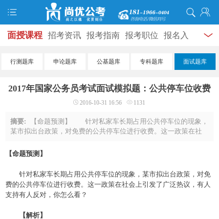
面授课程
招考资讯
报考指南
报考职位
报名入
口
打准考证
成绩查询
面试公告
录用公示
辅导
行测题库
申论题库
公基题库
专科题库
面试题库
资料
面试热点
考试题库
模拟试题
历年真题
时
2017年国家公务员考试面试模拟题：公共停车位收费
政热点
视频课堂
学员风采
名师团队
考试专题
2016-10-31 16:56
1131
服务信息
摘要:
【命题预测】 针对私家车长期占用公共停车位的现象，
某市拟出台政策，对免费的公共停车位进行收费。这一政策在社
会上引发了广泛热议，有人支持有人反对，你怎么看？ 【解
析】 对原本免费的公共停车位进行收 ...
【命题预测】
针对私家车长期占用公共停车位的现象，某市拟出台政策，对免
费的公共停车位进行收费。这一政策在社会上引发了广泛热议，有人
支持有人反对，你怎么看？
【解析】