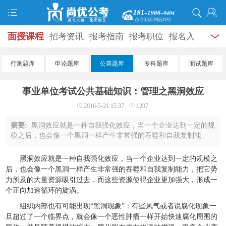
面授课程
招考资讯
报考指南
报考职位
报名入
口
打准考证
成绩查询
面试公告
录用公示
辅导
行测题库
申论题库
公基题库
专科题库
面试题库
资料
面试热点
考试题库
模拟试题
历年真题
时
事业单位考试公共基础知识：管理之黑洞效应
政热点
视频课堂
学员风采
名师团队
考试专题
2016-5-21 15:37
1207
服务信息
摘要:
黑洞效应就是一种自我强化效应，当一个企业达到一定的规
模之后，也会像一个黑洞一样产生非常强的吞噬和自我复制能
力，把它势力所及的大量资源吸引过去，而这些资源使得企业更
加强大，形成一个正向加速循环的旋涡。组 ...
黑洞效应就是一种自我强化效应，当一个企业达到一定的规模之
后，也会像一个黑洞一样产生非常强的吞噬和自我复制能力，把它势
力所及的大量资源吸引过去，而这些资源使得企业更加强大，形成一
个正向加速循环的旋涡。
组织内部也有可能出现“黑洞现象”：有些风气或者说腐化现象一
旦超过了一个临界点，就会像一个恶性肿瘤一样开始快速腐化周围的