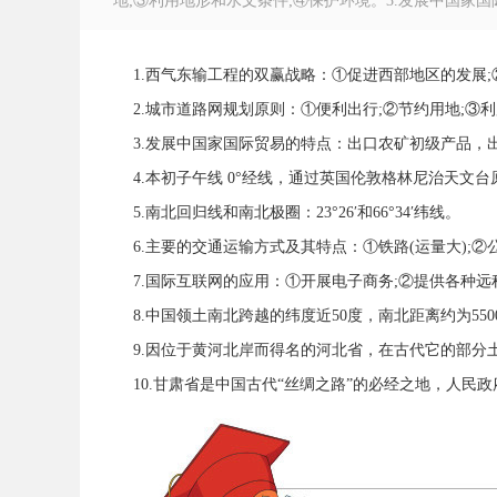
地;③利用地形和水文条件;④保护环境。3.发展中国家国
1.西气东输工程的双赢战略：①促进西部地区的发展
2.城市道路网规划原则：①便利出行;②节约用地;③
徽
3.发展中国家国际贸易的特点：出口农矿初级产品，
4.本初子午线 0°经线，通过英国伦敦格林尼治天文台
5.南北回归线和南北极圈：23°26′和66°34′纬线。
6.主要的交通运输方式及其特点：①铁路(运量大);②公路
7.国际互联网的应用：①开展电子商务;②提供各种远
8.中国领土南北跨越的纬度近50度，南北距离约为550
9.因位于黄河北岸而得名的河北省，在古代它的部分
公
10.甘肃省是中国古代“丝绸之路”的必经之地，人民