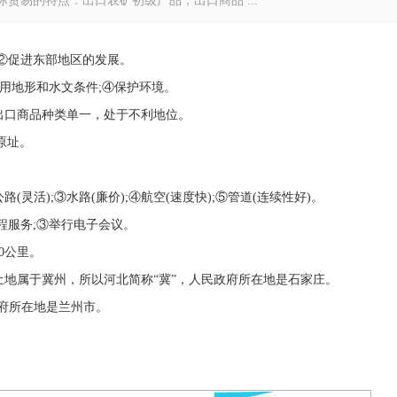
际贸易的特点：出口农矿初级产品，出口商品 ...
;②促进东部地区的发展。
利用地形和水文条件;④保护环境。
出口商品种类单一，处于不利地位。
原址。
(灵活);③水路(廉价);④航空(速度快);⑤管道(连续性好)。
程服务;③举行电子会议。
0公里。
土地属于冀州，所以河北简称“冀”，人民政府所在地是石家庄。
政府所在地是兰州市。