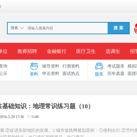
换
搜索
搜 索
单位
教师招聘
金融银行
医疗卫生
选调生
招
查询
辅导资料
行测资料
考试题库
模拟
报名入口
准考证打印
成绩查询
录用公示
考
公示
申论资料
面试热点
历年真题
面授
资料
题库
考试专题
服务中心
公共基础知识：地理常识练习题（10）
2016-5-20 15:36
1148
展;②促进东部地区的发展。2.城市道路网规划原则：①便利出行;②节约