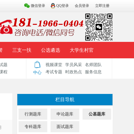
微信登录
QQ登录
会员登录
立即注册
警
三支一扶
公选遴选
大学生村官
试题
视频课堂
学员风采
名师团队
试题库
辅导资料
历年真题
模拟试题
课程
考试专题
时政热点
服务信息
中心
栏目导航
行测题库
申论题库
公基题库
专科题库
面试题库
用