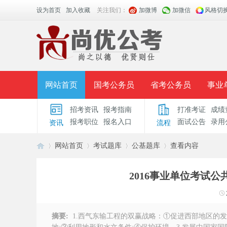
设为首页
加入收藏
关注我们：
加微博
加微信
风格切
网站首页
国考公务员
省考公务员
事业
招考资讯
报考指南
打准考证
成绩
面授课程
招考公告
面试公告
报考指导
报考职位
报名入口
面试公告
录用
资讯
流程
时政热点
视频课堂
名师团队
学员风采
网站首页
考试题库
公基题库
查看内容
2016事业单位考试
安
›
›
›
›
摘要:
1.西气东输工程的双赢战略：①促进西部地区的发