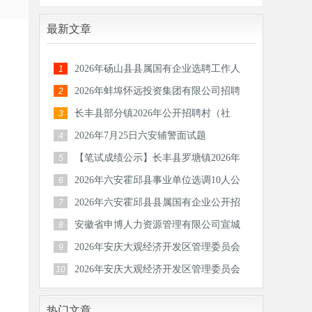
最新文章
2026年砀山县县属国有企业选聘工作人
1
员公告
2026年蚌埠怀远投资集团有限公司招聘
2
30人公
长丰县部分镇2026年公开招聘村（社
3
区）后备
2026年7月25日六安辅警面试题
4
【笔试成绩公示】长丰县罗塘镇2026年
5
公开招
2026年六安霍邱县事业单位选调10人公
6
告
2026年六安霍邱县县属国有企业公开招
7
聘工作
安徽省申博人力资源管理有限公司宣城
8
分公司
2026年安庆大观经济开发区管理委员会
9
公开招
2026年安庆大观经济开发区管理委员会
10
公开招
热门文章