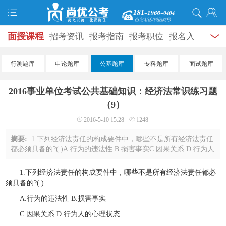
面授课程
招考资讯
报考指南
报考职位
报名入
口
打准考证
成绩查询
面试公告
录用公示
辅导
行测题库
申论题库
公基题库
专科题库
面试题库
资料
面试热点
考试题库
模拟试题
历年真题
时
2016事业单位考试公共基础知识：经济法常识练习题
政热点
视频课堂
学员风采
名师团队
考试专题
（9）
2016-5-10 15:28
1248
服务信息
摘要:
1.下列经济法责任的构成要件中，哪些不是所有经济法责任
都必须具备的?( )A.行为的违法性 B.损害事实C.因果关系 D.行为人
的心理状态答案：ABCD2.在经济法律关系中，始终成为经济法一
方主体的是( )。A.国家机关 B.社会 ...
1.下列经济法责任的构成要件中，哪些不是所有经济法责任都必
须具备的?( )
A.行为的违法性 B.损害事实
C.因果关系 D.行为人的心理状态