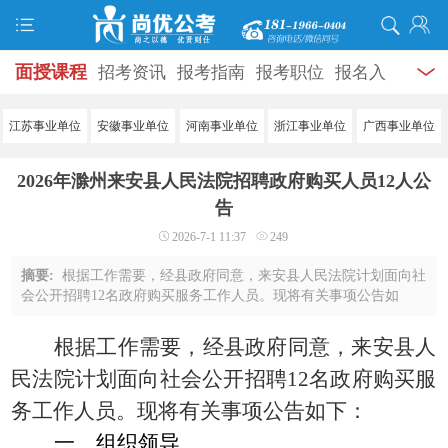
面授课程
招考资讯
报考指南
报考职位
报名入
口
打准考证
成绩查询
面试公告
录用公示
辅导
江苏事业单位
安徽事业单位
河南事业单位
浙江事业单位
广西事业单位
资料
面试热点
考试题库
模拟试题
历年真题
时
2026年滁州来安县人民法院招聘政府购买人员12人公
政热点
视频课堂
学员风采
名师团队
考试专题
告
2026-7-1 11:37
249
服务信息
摘要:
根据工作需要，经县政府同意，来安县人民法院计划面向社
会公开招聘12名政府购买服务工作人员。现将有关事项公告如
下：一、组织领导本次招聘工作在来安县公开招聘政府购买服务
工作人员考试工作领导小组统一领导下进行 ...
根据工作需要，经县政府同意，来安县人
民法院计划面向社会公开招聘
12名
政府购买服
务工作
人员
。现将有关事项公告如下：
一、组织领导