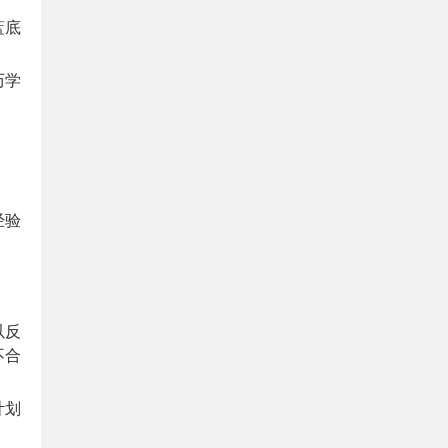
蓝底
历学
经验
以反
不合
计划