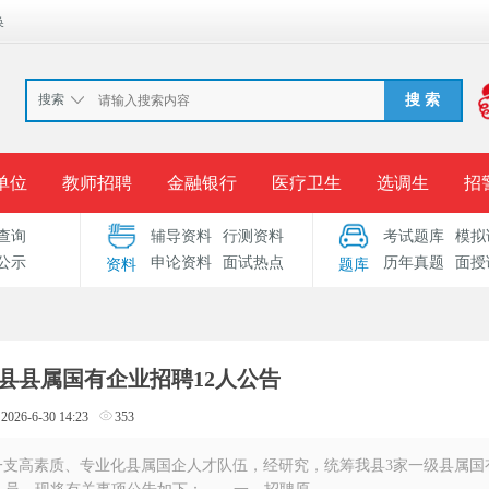
换
搜索
搜 索
单位
教师招聘
金融银行
医疗卫生
选调生
招
查询
辅导资料
行测资料
考试题库
模拟
报名入口
准考证打印
成绩查询
录用公示
考
公示
申论资料
面试热点
历年真题
面授
资料
题库
考试专题
服务中心
门县县属国有企业招聘12人公告
2026-6-30 14:23
353
一支高素质、专业化县属国企人才队伍，经研究，统筹我县3家一级县属国