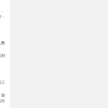
）、
的，
人数
达到
第三
。如
的方