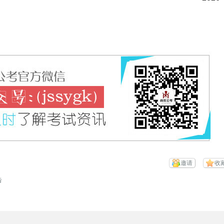
邀请
收
告