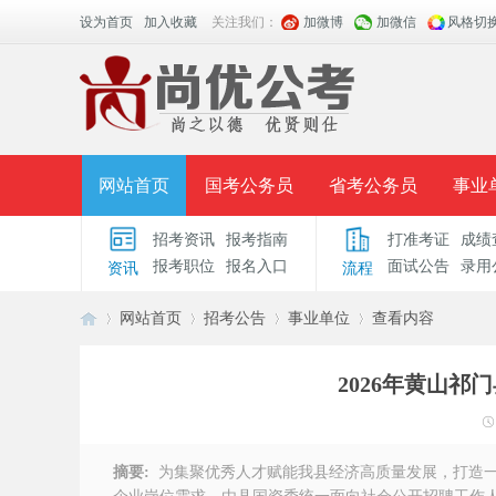
设为首页
加入收藏
关注我们：
加微博
加微信
风格切
网站首页
国考公务员
省考公务员
事业
招考资讯
报考指南
打准考证
成绩
面授课程
招考公告
面试公告
报考指导
报考职位
报名入口
面试公告
录用
资讯
流程
时政热点
视频课堂
名师团队
学员风采
网站首页
招考公告
事业单位
查看内容
2026年黄山祁
安
›
›
›
›
摘要:
为集聚优秀人才赋能我县经济高质量发展，打造