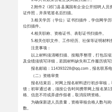
2.附件2《祁门县县属国有企业公开招聘人
考
证件照，并亲笔签名后扫描。
3.相关学历（学位）证书扫描件，学信网学
位扫描件。
4.相关职称、资格证书、表彰证书扫描件。
5.相关任职文件、工作经历、社保等证明材料
注意事项：
以上材料须清晰扫描、按顺序整理，打包压缩
试
及业绩须填写详细，若因材料缺失和工作履历填写
报名邮箱：114393228@qq.com，报名联系电话
（二）资格审查
报名结束后，对网上报名材料进行初步审核，
馈；初审通过者，须按公告时间携带网上报名第1
格、信息不符或弄虚作假者，取消应聘资格。
为确保新进人员质量，资格审核合格人数与岗
论
数。