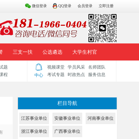
微信登录
QQ登录
会员登录
立即注册
警
三支一扶
公选遴选
大学生村官
试题
视频课堂
学员风采
名师团队
试题库
辅导资料
历年真题
模拟试题
课程
考试专题
时政热点
服务信息
中心
栏目导航
江苏事业单位
安徽事业单位
河南事业单位
浙江事业单位
广西事业单位
有