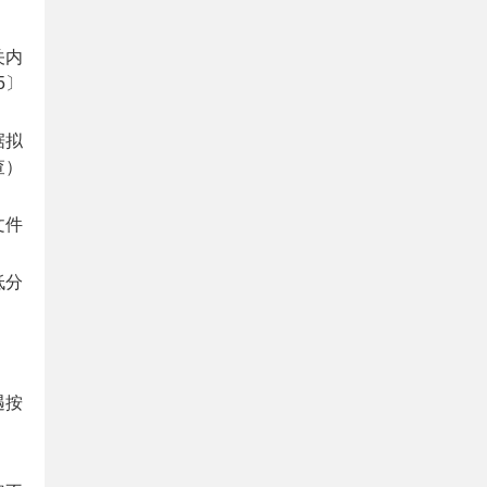
关内
5〕
据拟
查）
文件
低分
遇按