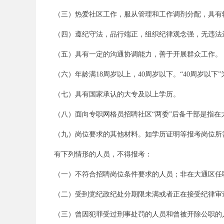
（三）热爱社区工作，服从管理和工作调剂分配，具有
（四）遵纪守法，品行端正，组织纪律观念强，无违法
务
（五）具有一定的沟通协调能力，善于开展群众工作。
（六）年龄满18周岁以上，40周岁以下。“40周岁以下”为
（七）具有国家承认的大专及以上学历。
（八）面向专职网格员招聘社区“两委”后备干部是指在大
（九）岗位要求的其他材料。如学历证明等报考岗位所需
员
有下列情形的人员，不得报考：
（一）不符合招聘岗位条件要求的人员；非在大通区任职
（二）受到党纪政纪处分期限未满或者正在接受纪律审
（三）曾因犯罪受过刑事处罚的人员和曾被开除公职的