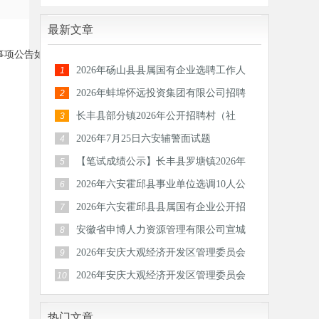
最新文章
事项公告如下。
2026年砀山县县属国有企业选聘工作人
1
员公告
2026年蚌埠怀远投资集团有限公司招聘
2
30人公
长丰县部分镇2026年公开招聘村（社
3
区）后备
2026年7月25日六安辅警面试题
4
【笔试成绩公示】长丰县罗塘镇2026年
5
公开招
2026年六安霍邱县事业单位选调10人公
6
告
2026年六安霍邱县县属国有企业公开招
7
聘工作
安徽省申博人力资源管理有限公司宣城
8
分公司
2026年安庆大观经济开发区管理委员会
9
公开招
2026年安庆大观经济开发区管理委员会
10
公开招
热门文章