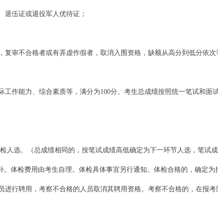
、退伍证或退役军人优待证；
复审不合格者或有弄虚作假者，取消入围资格，缺额从高分到低分依次
作能力、综合素质等，满分为100分。考生总成绩按照统一笔试和面试成绩
体检人选。（总成绩相同的，按笔试成绩高低确定为下一环节人选，笔试
补。体检费用由考生自理。体检具体事宜另行通知。体检合格的，确定为
进行聘用，考察不合格的人员取消其聘用资格。考察不合格的，在报考