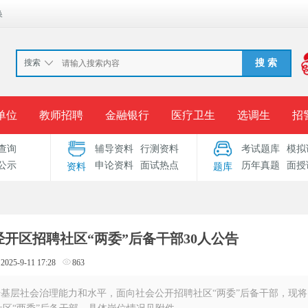
换
搜索
搜 索
单位
教师招聘
金融银行
医疗卫生
选调生
招
查询
辅导资料
行测资料
考试题库
模拟
报名入口
准考证打印
成绩查询
录用公示
考
公示
申论资料
面试热点
历年真题
面授
资料
题库
考试专题
服务中心
经开区招聘社区“两委”后备干部30人公告
2025-9-11 17:28
863
升基层社会治理能力和水平，面向社会公开招聘社区“两委”后备干部，现将