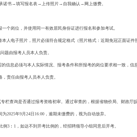
承诺书→填写报名表→上传照片→自我确认→网上缴费。
报一个岗位，并使用同一有效居民身份证进行报名和参加考试。
电子照片，照片必须符合规定格式（照片格式：近期免冠正面证件照，jpg格式
出现问题由报考人员本人负责。
填写的信息必须与本人实际情况、报考条件和所报考的岗位要求相一致，信
格，责任由报考人员本人负责。
考试专栏查询是否通过报考资格初审。通过审查的，根据省物价局、财政厅皖价
025年9月24日16:00，逾期未缴费的，视为自动放弃。
例3︰1，如达不到开考比例的，经招聘领导小组同意后开考。