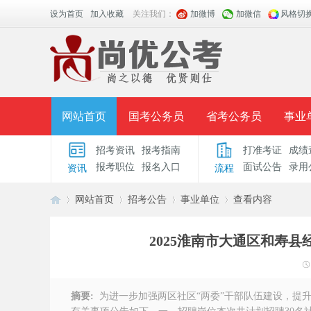
设为首页
加入收藏
关注我们：
加微博
加微信
风格切
网站首页
国考公务员
省考公务员
事业
招考资讯
报考指南
打准考证
成绩
面授课程
招考公告
面试公告
报考指导
报考职位
报名入口
面试公告
录用
资讯
流程
时政热点
视频课堂
名师团队
学员风采
网站首页
招考公告
事业单位
查看内容
2025淮南市大通区和寿县
安
›
›
›
›
摘要:
为进一步加强两区社区“两委”干部队伍建设，提