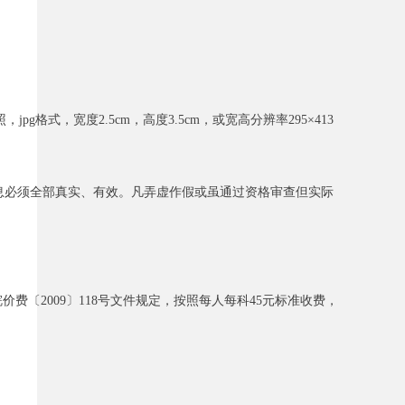
，宽度2.5cm，高度3.5cm，或宽高分辨率295×413
息必须全部真实、有效。凡弄虚作假或虽通过资格审查但实际
费〔2009〕118号文件规定，按照每人每科45元标准收费，