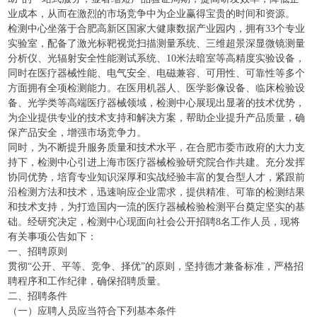
业成本，从而在激烈的市场竞争中为企业赢得宝贵的时间和资源。
检测中心坐落于合肥高新区国家大健康数据产业园内，拥有33个专业
实验室，配备了激光标靶视觉扫描测量系统、三维超景深显微镜测量
分析仪、光辐射安全性能测试系统、10米法暗室等高精度实验设备，
同时在医疗器械性能、电气安全、电磁兼容、可用性、可靠性等多个
方面拥有全项检测能力。在医用机器人、医学影像设备、临床检验设
备、光学类等高端医疗器械领域，检测中心展现出显著的技术优势，
为企业提供专业的技术支持和解决方案，帮助企业提升产品质量，确
保产品安全，增强市场竞争力。
同时，为不断提升服务质量和技术水平，在合肥市委市政府的大力支
持下，检测中心引进上海市医疗器械检验研究院合作共建。充分发挥
协同优势，培育专业知识深厚和实战经验丰富的复合型人才，紧跟前
沿检测方法和技术，迅速响应企业需求，提供精准、可靠的检测结果
和技术支持，为打造国内一流的医疗器械检验检测平台奠定坚实的基
础。经研究决定，检测中心现面向社会公开招聘8名工作人员，现将
有关事项公告如下：
一、招聘原则
贯彻“公开、平等、竞争、择优”的原则，坚持德才兼备标准，严格招
聘程序和工作纪律，确保招聘质量。
二、招聘条件
（一）应聘人员应当符合下列基本条件