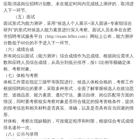
应取消该岗位招聘计划数。未在规定时间内完成线上测评的，取消进
入下一环节。
（五）面试
面试形式为能力测评，采用“候选人个人展示+深入面谈+专家组综合
研判”的形式对候选人能力素质进行深入考察。面试人员名单在合肥
市招聘考试服务平台（http://exam.hfhrs.com）网站上公布，能力测评
分数低于60分的不予进入下一环节。
（六）成绩合成
所有岗位以面试（能力测评）综合成绩作为总成绩。根据岗位需求人
数和应聘人员综合成绩，从高分到低分排序，按1:1比例等额确定体
检、考察对象。
（七）体检与考察
体检工作需在指定三级甲等医院进行。候选人体检合格的，考察工作
根据招聘岗位的要求，采取多种形式，全面了解掌握候选人在政治思
想、道德品质、能力素质、遵纪守法、廉洁自律、岗位匹配等方面的
情况，同时要考察核实考察对象是否符合规定的报考资格条件，提供
的报考信息和相关材料是否真实、准确，以及是否具有应当回避的情
形。
对体检、考察出现缺额的，可按规定程序和时限，根据综合考试成绩
排名递补一次。
（八）公示与录用