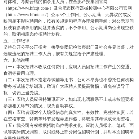
对体检、考察合格的拟录用人员，在合肥产投集团官网
（https://www.hfctjt.com/）及合肥市医疗器械检测中心有限公司官网
（https://www.hfmtc.cc/）公示5个工作日。公示期满，无异议的或反
映问题不影响聘用的，按有关规定和程序办理录用手续；对公示期间
反映有影响录用的问题并查实的，不予录用。公示期满岗位出现空缺
的，取消相应岗位招聘计划数。
五、工作纪律
坚持公开公平公正招考，接受集团纪检监察部门及社会各界监督，对
违规违纪的招聘工作人员，按有关规定给予严肃处理。
六、其他说明
（一）本次招聘不收取任何费用，应聘人员因招聘工作产生的交通、
食宿等费用自理。
（二）本次招聘不指定考试辅导用书，公司不举办也不委托任何机构
举办考试辅导培训班，敬请广大应聘人员提高警惕，避免被误导干
扰，切勿上当受骗。
（三）应聘人员应保持通讯正常，如出现电话联系不上或未按照要求
参加相关环节的情况，视为自动弃权。
（四）应聘者须对个人填报信息的真实性、有效性、完整性负责，若
在资格审查、背调等环节发现弄虚作假，将取消其考试或录用资格。
（五）我公司有权根据招聘岗位需求变化、应聘人员报名、笔试、面
试等实际情况调整、取消或终止部分岗位招聘计划，并对本次招聘享
有最终解释权。