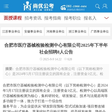
面授课程
招考资讯
报考指南
报考职位
报名入
口
打准考证
成绩查询
面试公告
录用公示
辅导
江苏事业单位
安徽事业单位
河南事业单位
浙江事业单位
广西事业单位
资料
面试热点
考试题库
模拟试题
历年真题
时
合肥市医疗器械检验检测中心有限公司2025年下半年
政热点
视频课堂
学员风采
名师团队
考试专题
社会招聘8人公告
2025-9-9 14:22
628
服务信息
摘要:
合肥市医疗器械检验检测中心有限公司（以下简称检测中
心）是2024年5月17日注册设立的国有企业，注册资金1亿元。检
测中心以高端医疗器械检验检测为核心，集科研转化、研发验
证、技术与法规咨询等多功能于一体，致力于 ...
合肥市医疗器械检验检测中心有限公司（以下简称检测中心）是2024
年5月17日注册设立的国有企业，注册资金1亿元。检测中心以高端医
疗器械检验检测为核心，集科研转化、研发验证、技术与法规咨询等
多功能于一体，致力于打造一个综合性
服务平台，为企业提供从“研发阶段预检-型式试验加速-项目整改辅
助”的一站式服务，显著缩短产品验证周期，提高研发效率，降低企