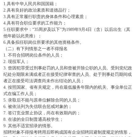
1.具有中华人民共和国国籍；
2.具有良好的政治素质和道德品行；
3.具有正常履行职责的身体条件和心理素质；
4.具有符合职位要求的工作能力；
5.任职要求中：“35周岁及以下”为1989年9月4日（含）以后出生（其
他年龄以此类推）；
6.具备拟任职岗位所要求的其他资格条件。
（二）有下列情形之一者不得报名
1. 不符合招聘岗位条件的人员；
2. 现役军人；
3. 曾因犯罪受过刑事处罚的人员和曾被开除公职的人员、受到党纪政
纪处分期限未满或者正在接受纪律审查的人员、处于刑事处罚期间或
者正在接受司法调查尚未作出结论的人员；
4. 按照国家、省有关规定，尚在最低服务年限内的机关、事业单位正
式在编工作人员；
5. 录取后不能与原单位解除合同的人员；
6. 被依法列为失信联合惩戒对象的；
7. 签订竞业禁止协议，尚在有效期内的；
8. 在读的全日制普通高校学生；
9. 其他不适宜招录的情形。
招聘对象不得报考聘用后即构成国有企业招聘回避制度规定的情形，