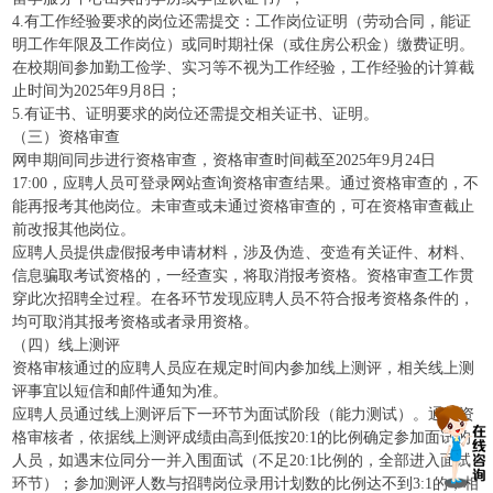
4.有工作经验要求的岗位还需提交：工作岗位证明（劳动合同，能证
明工作年限及工作岗位）或同时期社保（或住房公积金）缴费证明。
在校期间参加勤工俭学、实习等不视为工作经验，工作经验的计算截
止时间为2025年9月8日；
5.有证书、证明要求的岗位还需提交相关证书、证明。
（三）资格审查
网申期间同步进行资格审查，资格审查时间截至2025年9月24日
17:00，应聘人员可登录网站查询资格审查结果。通过资格审查的，不
能再报考其他岗位。未审查或未通过资格审查的，可在资格审查截止
前改报其他岗位。
应聘人员提供虚假报考申请材料，涉及伪造、变造有关证件、材料、
信息骗取考试资格的，一经查实，将取消报考资格。资格审查工作贯
穿此次招聘全过程。在各环节发现应聘人员不符合报考资格条件的，
均可取消其报考资格或者录用资格。
（四）线上测评
资格审核通过的应聘人员应在规定时间内参加线上测评，相关线上测
评事宜以短信和邮件通知为准。
应聘人员通过线上测评后下一环节为面试阶段（能力测试）。通过资
格审核者，依据线上测评成绩由高到低按20:1的比例确定参加面试的
人员，如遇末位同分一并入围面试（不足20:1比例的，全部进入面试
环节）；参加测评人数与招聘岗位录用计划数的比例达不到3:1的，相