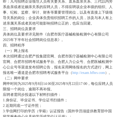
即：凡与招聘企业领导人员有夫妻关系、直系血亲关系、三代以内旁
系血亲或者近姻亲关系的应聘人员，不得应聘该企业本级的组织、人
事、纪检、监察、审计、财务等重要管理岗位，以及有直接上下级领
导关系的岗位；企业具体负责组织招聘工作的人员，涉及与本人有上
述亲属关系或者其他可能影响招聘公正的，也应当回避。
三、招聘岗位及要求
具体岗位及要求详见附件《合肥市医疗器械检验检测中心有限公司
2025年下半年社会招聘岗位信息表》。
四、招聘程序
（一）网上报名
本次招聘通过合肥产投集团官网、合肥市医疗器械检测中心有限公司
官网、合肥市招聘考试服务平台、合肥人力公众号、合肥医械检测中
心公众号等渠道发布招聘公告，报名采用网络报名的方式进行，网上
报名唯一通道是合肥市招聘考试服务平台（
http://exam.hfhrs.com
）。
（二）网申要求
网申时间为2025年9月8日14:00至2025年9月22日17:00，每位应聘人员
限报一个岗位，逾期不再补报。
应聘者需同步投递以下材料扫描件：
1.身份证、毕业证书、学位证书扫描件；
2.近期同底一寸证件照；
3.学信网打印的学历（学籍）认证报告（国外学历须提供教育部中国
留学服务中心出具的学历或学位认证书）；