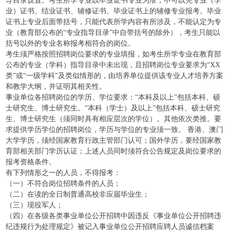
导目录设置。考生所学专业以毕业证书专业为准，不可以凭专业（学
业）证书、结业证书、辅修证书、毕业证书上的辅修专业报考。毕业
证书上专业后面带括号，只能代表所学内容有所涉及，不能认定为专
业（教育部公布的“专业指导目录”中自带括号的除外），考生只能以
括号以外的专业名称报考相符合的岗位。
考生须严格按照招聘岗位要求的专业填报，如考生所学专业在教育部
公布的专业（学科）指导目录中未出现，且招聘岗位专业要求为“XX
类”或“一级学科”及类似情形的，由培养单位提供该专业人才培养方案
和教学大纲，并证明其相关性。
事业单位各招聘岗位的学历、学位要求：“本科及以上”包括本科、硕
士研究生、博士研究生。“本科（学士）及以上”包括本科、硕士研究
生、博士研究生（须同时具有相应层次的学位）。其他依次类推。要
求提供学历学位的招聘岗位，学历与学位的专业须一致。 香港、澳门
大学学历，须经国家教育行政主管部门认可；国外学历，要经国家教
育部相关部门学历认证；上述人员同时须符合公告规定及岗位要求的
报考资格条件。
有下列情形之一的人员，不得报考：
（一）不符合岗位招聘条件的人员；
（二）在读的全日制普通高校非应届毕业生；
（三）现役军人；
（四）在各级各类事业单位公开招聘中因违反《事业单位公开招聘违
纪违规行为处理规定》被记入事业单位公开招聘应聘人员诚信档案