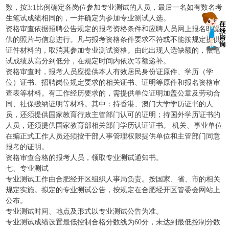
数，按3:1比例确定各岗位参加专业测试的人员，最后一名如有数名考
生笔试成绩相同的，一并确定为参加专业测试人选。
资格审查依据招聘公告规定的报考资格条件和应聘人员网上报名时提
供的照片与信息进行。凡与报考资格条件要求不符或不能按规定提供
证件材料的，取消其参加专业测试资格。由此出现人选缺额的，依笔
试成绩从高分到低分，在规定时间内依次等额递补。
资格审查时，报考人员应提供本人有效居民身份证原件、学历（学
位）证书、招聘岗位规定要求的相关证书、证明等原件和报名资格审
查表等材料。有工作经历要求的，需提供单位证明加盖公章及劳动合
同、社保缴纳证明等材料。其中：持香港、澳门大学学历证书的人
员，还须提供国家教育行政主管部门认可的证明；持国外学历证书的
人员，还须提供国家教育部相关部门学历认证证书。 机关、事业单位
在编正式工作人员还须按干部人事管理权限提供单位和主管部门同意
报考的证明。
资格审查合格的报考人员，领取专业测试通知书。
七、专业测试
专业测试工作由合肥经开区组织人事局负责。按国家、省、市的相关
规定实施。拟定的专业测试公告，按规定在合肥经开区管委会网站上
公布。
专业测试时间、地点及形式以专业测试公告为准。
专业测试成绩设置最低控制合格分数线为60分，未达到最低控制分数