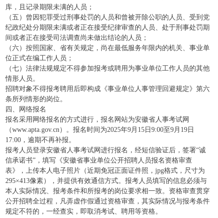
库，且记录期限未满的人员；
（五）曾因犯罪受过刑事处罚的人员和曾被开除公职的人员、受到党
纪政纪处分期限未满或者正在接受纪律审查的人员、处于刑事处罚期
间或者正在接受司法调查尚未做出结论的人员；
（六）按照国家、省有关规定，尚在最低服务年限内的机关、事业单
位正式在编工作人员；
（七）法律法规规定不得参加报考或聘用为事业单位工作人员的其他
情形人员。
招聘对象不得报考聘用后即构成《事业单位人事管理回避规定》第六
条所列情形的岗位。
四、网络报名
报名采用网络报名的方式进行，报名网站为安徽省人事考试网
（www.apta.gov.cn）。报名时间为2025年9月15日9:00至9月19日
17:00，逾期不再补报。
报考人员登录安徽省人事考试网进行报名，经短信验证后，签署“诚
信承诺书”，填写《安徽省事业单位公开招聘人员报名资格审查
表》，上传本人电子照片（近期免冠正面证件照，jpg格式，尺寸为
295×413像素），并提供有效通信方式。报考人员填写的信息必须与
本人实际情况、报考条件和所报考的岗位要求相一致。资格审查贯穿
公开招聘全过程，凡弄虚作假通过资格审查，其实际情况与报考条件
规定不符的，一经查实，即取消考试、聘用等资格。