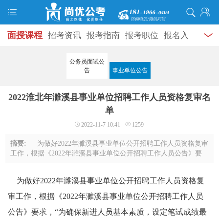
面授课程
招考资讯
报考指南
报考职位
报名入
口
打准考证
成绩查询
面试公告
录用公示
辅导
公务员面试公
告
事业单位公告
资料
面试热点
考试题库
模拟试题
历年真题
时
2022淮北年濉溪县事业单位招聘工作人员资格复审名
政热点
视频课堂
学员风采
名师团队
考试专题
单
服务信息
2022-11-7 10:41
1259
摘要:
为做好2022年濉溪县事业单位公开招聘工作人员资格复审
工作，根据《2022年濉溪县事业单位公开招聘工作人员公告》要
求，“为确保新进人员基本素质，设定笔试成绩最低控制合格分数
线为两科笔试成绩总分90分（含加分） ...
为做好2022年濉溪县事业单位公开招聘工作人员资格复
审工作，根据《2022年濉溪县事业单位公开招聘工作人员
公告》要求，“为确保新进人员基本素质，设定笔试成绩最