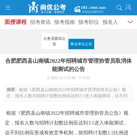
面授课程
招考资讯
报考指南
报考职位
报名入
口
打准考证
成绩查询
面试公告
录用公示
辅导
公务员面试公
告
事业单位公告
资料
面试热点
考试题库
模拟试题
历年真题
时
合肥肥西县山南镇2022年招聘城市管理协管员取消体
政热点
视频课堂
学员风采
名师团队
考试专题
能测试的公告
服务信息
2022-11-1 17:30
1123
摘要:
根据《肥西县山南镇2022年招聘城市管理协管员公告》规
定，报名人数与招聘计划数比例应达到3:1进入体能测试，达不到
比例应形成有效竞争机制，按招聘计划数1:2比例进入面试。此次
招聘计划数为15名，进入面试人数为30名 ...
根据《肥西县山南镇2022年招聘城市管理协管员公告》规
定，报名人数与招聘计划数比例应达到3:1进入体能测试，
达不到比例应形成有效竞争机制，按招聘计划数1:2比例进