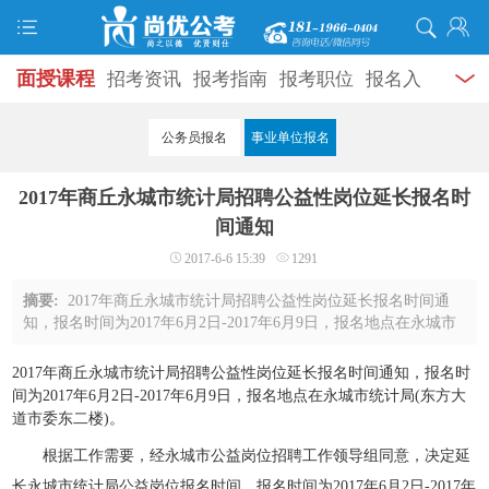
面授课程
招考资讯
报考指南
报考职位
报名入
口
打准考证
成绩查询
面试公告
录用公示
辅导
公务员报名
事业单位报名
资料
面试热点
考试题库
模拟试题
历年真题
时
2017年商丘永城市统计局招聘公益性岗位延长报名时
政热点
视频课堂
学员风采
名师团队
考试专题
间通知
2017-6-6 15:39
1291
服务信息
摘要:
2017年商丘永城市统计局招聘公益性岗位延长报名时间通
知，报名时间为2017年6月2日-2017年6月9日，报名地点在永城市
统计局(东方大道市委东二楼)。 根据工作需要，经永城市公益
岗位招聘工作领导组同意，决定延长永 ...
2017年商丘永城市统计局招聘公益性岗位延长报名时间通知，报名时
间为2017年6月2日-2017年6月9日，报名地点在永城市统计局(东方大
道市委东二楼)。
根据工作需要，经永城市公益岗位招聘工作领导组同意，决定延
长永城市统计局公益岗位报名时间。报名时间为2017年6月2日-2017年