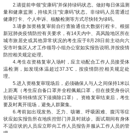
2.请提前申领“安康码”并保持绿码状态。做好每日体温测
量和健康监测，持续关注“安康码”状态。非绿码人员需通过
健康打卡、个人申诉、核酸检测等方式尽快转为绿码。
3.请参加资格复审前自行查验通信大数据行程卡。根据
新冠肺炎疫情防控有关要求，有14天内中、高风险地区所在
城市旅居史或其他异常状况的考生应于8月28日前主动向六
安市叶集区人才工作领导小组办公室如实报告说明,并按疫情
防控相关规定处理。
4.考生在资格复审入场时，应主动配合工作人员接受体
温检测，如发现体温超过37.3℃，按疫情防控相关规定处
理。
5.进入资格复审现场后，必须确保人与人之间保持1米以
上距离（考生应自备口罩并全程佩戴口罩，但在接受身份识
别验证等特殊情况下须摘除口罩）。资格复审结束后，考生
要及时离开现场，避免人群聚集。
6.考前如出现发热、乏力、咳嗽、呼吸困难、腹泻等症
状应如实报告所在地疾控部门并及时就诊。面试期间有身体
不适症状的人员应立即向工作人员报告并服从工作人员的管