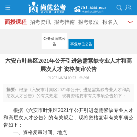
面授课程
招考资讯
报考指南
报考职位
报名入
口
打准考证
成绩查询
面试公告
录用公示
辅导
公务员面试公
告
事业单位公告
资料
面试热点
考试题库
模拟试题
历年真题
时
六安市叶集区2021年公开引进急需紧缺专业人才和高
政热点
视频课堂
学员风采
名师团队
考试专题
层次人才 资格复审公告
服务信息
2021-8-24 09:23
896
摘要:
根据《六安市叶集区2021年公开引进急需紧缺专业人才和高
层次人才公告》的有关规定，现将资格复审有关事项公告如下：
一、资格复审时间、地点1.时间：2021年8月25日（星期三）8:00-
17:30。2.地点：安徽师范大学附属叶 ...
根据《六安市叶集区2021年公开引进急需紧缺专业人才
和高层次人才公告》的有关规定，现将资格复审有关事项公
告如下：
一、资格复审时间、地点