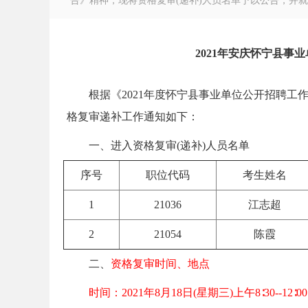
告》精神，现将资格复审(递补)人员名单予以公告，并就
2021年安庆怀宁县事
徽
根据《2021年度怀宁县事业单位公开招聘工作
格复审递补工作通知如下：
一、进入资格复审(递补)人员名单
序号
职位代码
考生姓名
1
21036
江志超
公
2
21054
陈霞
二、
资格复审时间、地点
时间：2021年8月18日(星期三)上午8∶30--12∶0