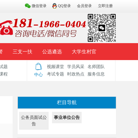
微信登录
QQ登录
会员登录
立即注册
警
三支一扶
公选遴选
大学生村官
试题
视频课堂
学员风采
名师团队
试题库
辅导资料
历年真题
模拟试题
课程
考试专题
时政热点
服务信息
中心
栏目导航
公务员面试公
事业单位公告
告