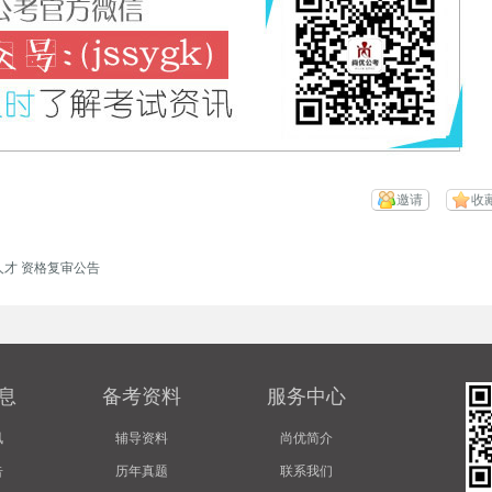
邀请
收
人才 资格复审公告
息
备考资料
服务中心
讯
辅导资料
尚优简介
告
历年真题
联系我们