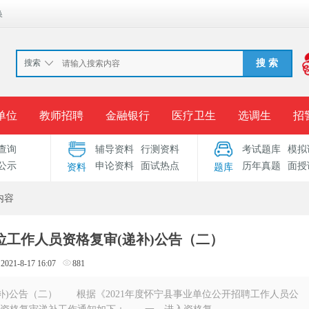
换
搜索
搜 索
单位
教师招聘
金融银行
医疗卫生
选调生
招
查询
辅导资料
行测资料
考试题库
模拟
报名入口
准考证打印
成绩查询
录用公示
考
公示
申论资料
面试热点
历年真题
面授
资料
题库
考试专题
服务中心
内容
单位工作人员资格复审(递补)公告（二）
2021-8-17 16:07
881
递补)公告（二） 根据《2021年度怀宁县事业单位公开招聘工作人员公