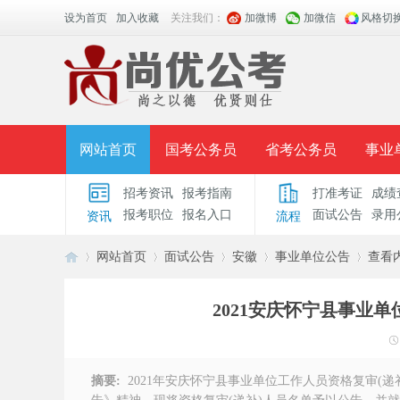
设为首页
加入收藏
关注我们：
加微博
加微信
风格切
网站首页
国考公务员
省考公务员
事业
招考资讯
报考指南
打准考证
成绩
面授课程
招考公告
面试公告
报考指导
报考职位
报名入口
面试公告
录用
资讯
流程
时政热点
视频课堂
名师团队
学员风采
网站首页
面试公告
安徽
事业单位公告
查看
2021安庆怀宁县事业
安
›
›
›
›
›
摘要:
2021年安庆怀宁县事业单位工作人员资格复审(