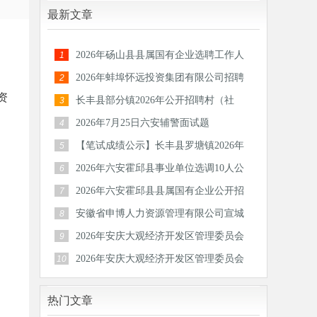
最新文章
2026年砀山县县属国有企业选聘工作人
1
员公告
2026年蚌埠怀远投资集团有限公司招聘
2
资
30人公
长丰县部分镇2026年公开招聘村（社
3
区）后备
2026年7月25日六安辅警面试题
4
【笔试成绩公示】长丰县罗塘镇2026年
5
公开招
2026年六安霍邱县事业单位选调10人公
6
告
2026年六安霍邱县县属国有企业公开招
7
聘工作
安徽省申博人力资源管理有限公司宣城
8
分公司
2026年安庆大观经济开发区管理委员会
9
公开招
2026年安庆大观经济开发区管理委员会
10
公开招
热门文章