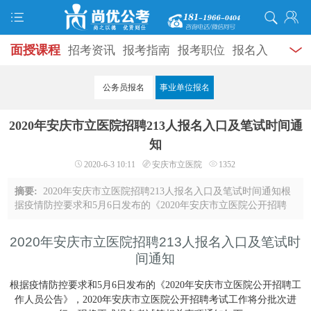
面授课程
招考资讯
报考指南
报考职位
报名入
口
打准考证
成绩查询
面试公告
录用公示
辅导
公务员报名
事业单位报名
资料
面试热点
考试题库
模拟试题
历年真题
时
2020年安庆市立医院招聘213人报名入口及笔试时间通
政热点
视频课堂
学员风采
名师团队
考试专题
知
2020-6-3 10:11
安庆市立医院
1352
服务信息
摘要:
2020年安庆市立医院招聘213人报名入口及笔试时间通知根
据疫情防控要求和5月6日发布的《2020年安庆市立医院公开招聘
工作人员公告》，2020年安庆市立医院公开招聘考试工作将分批
次进行。现将正式报名考试等相关事项通 ...
2020年安庆市立医院招聘213人报名入口及笔试时
间通知
根据疫情防控要求和5月6日发布的《2020年安庆市立医院公开招聘工
作人员公告》，2020年安庆市立医院公开招聘考试工作将分批次进