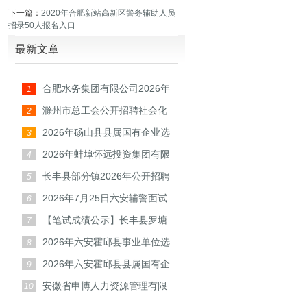
下一篇：
2020年合肥新站高新区警务辅助人员
招录50人报名入口
最新文章
合肥水务集团有限公司2026年
1
招聘公告
滁州市总工会公开招聘社会化
2
工会工作者和专
2026年砀山县县属国有企业选
3
聘工作人员公告
2026年蚌埠怀远投资集团有限
4
公司招聘30人公
长丰县部分镇2026年公开招聘
5
村（社区）后备
2026年7月25日六安辅警面试
6
题
【笔试成绩公示】长丰县罗塘
7
镇2026年公开招
2026年六安霍邱县事业单位选
8
调10人公告
2026年六安霍邱县县属国有企
9
业公开招聘工作
安徽省申博人力资源管理有限
10
公司宣城分公司