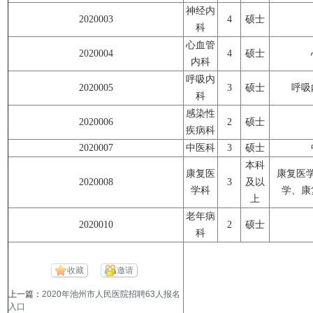
神经内
2020003
4
硕士
科
心血管
2020004
4
硕士
内科
呼吸内
2020005
3
硕士
呼吸
科
感染性
2020006
2
硕士
疾病科
2020007
中医科
3
硕士
本科
康复医
康复医
2020008
3
及以
学科
学、康
上
老年病
2020010
2
硕士
科
收藏
邀请
上一篇：
2020年池州市人民医院招聘63人报名
入口