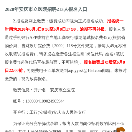
2020年安庆市立医院招聘213人报名入口
2.报名及网上缴费：缴费成功即视为正式报名成功。
报名统一
时间为2020年6月3日8∶30至6月8日17∶00，逾期不再补报。
报名人员
通过手机银行APP或前往当地工商银行缴纳笔试报名费45元(根据省
物价局、省财政厅皖价费〔2009〕118号文件规定，按每人45元标准
收取笔试报名费)，请务必在缴费备注栏注明“岗位代码+姓名+笔试
报名费”(岗位代码写在最前面，不可错填)。
报名缴费成功后至6月8
日22:00前，
将缴费电子回单发送到aqslyyrsk@163.com邮箱。未按时
缴费的，视为放弃报名。
缴费信息：开户名：安庆市立医院
账号：1309004109024905944
开户行：工行(安徽省)安庆市人民路支行
为保证充分竞争择优录取，报考人数与岗位招聘数的比例不低
于3:1，其中人员紧缺岗位(麻醉、儿科、病理、重症、中医)和医院