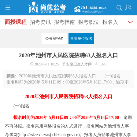
面授课程
招考资讯
报考指南
报考职位
报名入
口
打准考证
成绩查询
面试公告
录用公示
辅导
公务员报名
事业单位报名
资料
面试热点
考试题库
模拟试题
历年真题
时
2020年池州市人民医院招聘63人报名入口
政热点
视频课堂
学员风采
名师团队
考试专题
2020-5-11 10:25
安徽卫生人才网
1395
服务信息
摘要:
2020年池州市人民医院招聘63人报名入口 (一)报名
报名时间为2020年 5月11日09：00至2020年5月18日17:00，逾期不
再补报。报名采用网络报名的方式进行，报名网站为池州市人事
考试网(http://rskszx.czsrsj.chizho ...
2020年池州市人民医院招聘63人报名入口
(一)报名
报名时间为2020年 5月11日09：00至2020年5月18日17:00
，逾期
不再补报。报名采用网络报名的方式进行，报名网站为池州市人事
考试网(http://rskszx.czsrsj.chizhou.gov.cn)。报考人员登录池州市人事