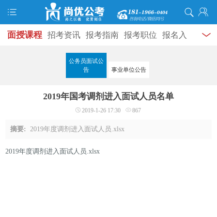
面授课程
招考资讯
报考指南
报考职位
报名入
口
打准考证
成绩查询
面试公告
录用公示
辅导
公务员面试公
告
事业单位公告
资料
面试热点
考试题库
模拟试题
历年真题
时
2019年国考调剂进入面试人员名单
政热点
视频课堂
学员风采
名师团队
考试专题
2019-1-26 17:30
867
服务信息
摘要:
2019年度调剂进入面试人员.xlsx
2019年度调剂进入面试人员.xlsx