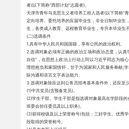
者(以下简称“西部计划”志愿者)。
天津市青年马克思主义者培养工程入选者(以下简称“青
定向培养、委托培养的应届毕业生，非全日制毕业生
务
生，各类成人教育、远程教育毕业生，专升本毕业生
(二)选调条件
1.具有中华人民共和国国籍，享有公民的政治权利。
2.选调对象必须有正确的政治立场和政治态度，认真
自信”，在思想上政治上行动上同以习近平同志为核
理想抱负和家国情怀，甘于为国家和人民服务奉献;
际沟通和语言文字表达能力。
员
3.选调对象除应达到公务员招考基本条件外，还应至
(1)中共党员(含预备党员)。
(2)学生干部。学生干部是指选调对象最高在学阶段
班委会担任委员及以上职务)。
(3)获得校级及以上荣誉称号(包括：三好学生、优秀
段取得的荣誉称号。