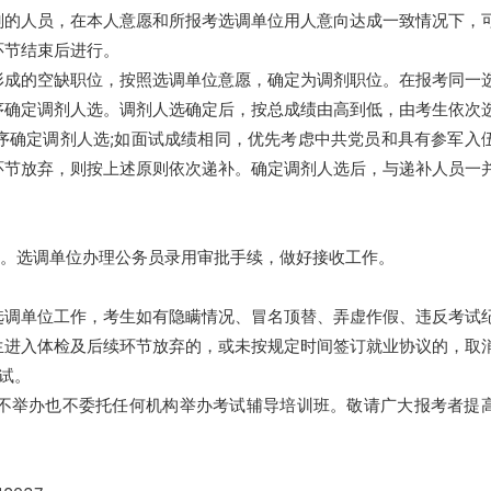
剂的人员，在本人意愿和所报考选调单位用人意向达成一致情况下，
环节结束后进行。
形成的空缺职位，按照选调单位意愿，确定为调剂职位。在报考同一
序确定调剂人选。调剂人选确定后，按总成绩由高到低，由考生依次
序确定调剂人选;如面试成绩相同，优先考虑中共党员和具有参军入
环节放弃，则按上述原则依次递补。确定调剂人选后，与递补人员一
作。选调单位办理公务员录用审批手续，做好接收工作。
选调单位工作，考生如有隐瞒情况、冒名顶替、弄虚作假、违反考试
生进入体检及后续环节放弃的，或未按规定时间签订就业协议的，取
试。
不举办也不委托任何机构举办考试辅导培训班。敬请广大报考者提