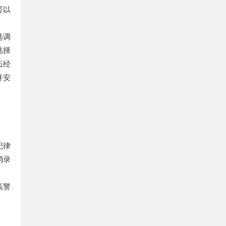
可以
选调
选择
伍经
并安
纪律
消录
高警