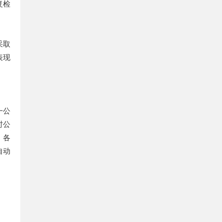
复检
采取
表现
一公
时公
。各
自动