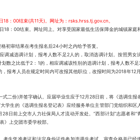
00结束(共11天)。网址为：rsks.hrss.tj.gov.cn。
月24日18：00结束。网址同上。对享受国家最低生活保障金的城镇家庭
格初审结果在考生报名后24小时之内给予答复。
相应调减选调计划，报考人数不足2人的，取消选调计划。按照男女
计划数之比低于2：1的，相应调减该性别的选调计划，报考人数不足
报考人员在规定时间内可改报其他职位，改报时间为2018年12月
式二份)并签字确认。应届毕业生应于12月28日前，将《选调生报
”大学生的《选调生报名登记表》应经服务单位主管部门党组织和区
28日前上交市人力社保局人才流动开发处。“西部计划”志愿者和“
记表》上交团市委学校部。
。考生凭准考证和法定身份证件参加选调生考试。审查合格并已经