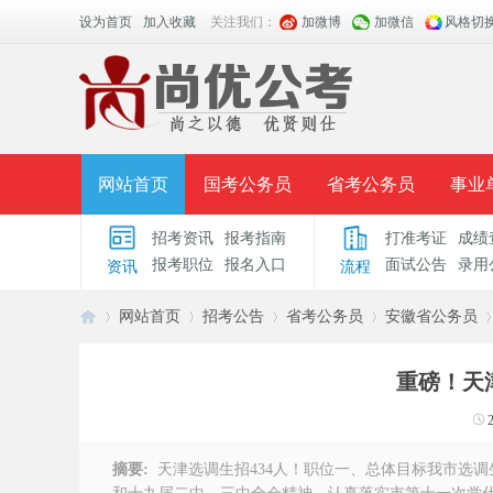
设为首页
加入收藏
关注我们：
加微博
加微信
风格切
网站首页
国考公务员
省考公务员
事业
招考资讯
报考指南
打准考证
成绩
面授课程
招考公告
面试公告
报考指导
报考职位
报名入口
面试公告
录用
资讯
流程
时政热点
视频课堂
名师团队
学员风采
网站首页
招考公告
省考公务员
安徽省公务员
重磅！天
安
›
›
›
›
›
摘要:
天津选调生招434人！职位一、总体目标我市选