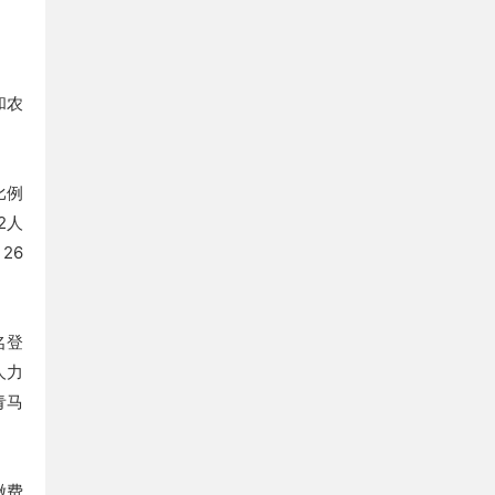
和农
比例
2人
26
名登
人力
青马
缴费