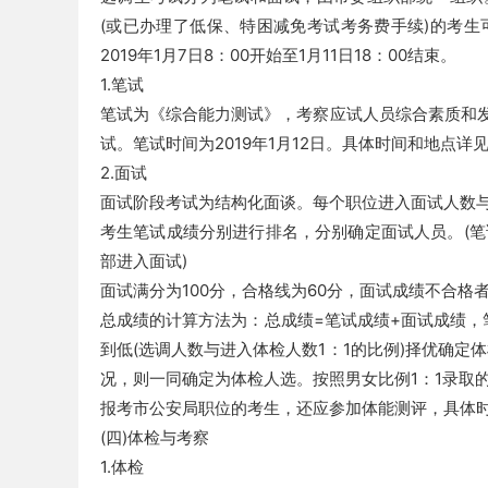
(或已办理了低保、特困减免考试考务费手续)的考
2019年1月7日8：00开始至1月11日18：00结束。
1.笔试
笔试为《综合能力测试》，考察应试人员综合素质和发
试。笔试时间为2019年1月12日。具体时间和地点
安
2.面试
面试阶段考试为结构化面谈。每个职位进入面试人数与
考生笔试成绩分别进行排名，分别确定面试人员。(笔
部进入面试)
面试满分为100分，合格线为60分，面试成绩不合格者
总成绩的计算方法为：总成绩=笔试成绩+面试成绩，
到低(选调人数与进入体检人数1：1的比例)择优确定
徽
况，则一同确定为体检人选。按照男女比例1：1录取
报考市公安局职位的考生，还应参加体能测评，具体
(四)体检与考察
1.体检