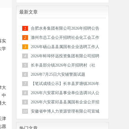
最新文章
合肥水务集团有限公司2026年招聘公告
1
滁州市总工会公开招聘社会化工会工作
2
落实
者和专
2026年砀山县县属国有企业选聘工作人
3
大学
员公告
2026年蚌埠怀远投资集团有限公司招聘
4
30人公
长丰县部分镇2026年公开招聘村（社
5
区）后备
2026年7月25日六安辅警面试题
6
【笔试成绩公示】长丰县罗塘镇2026年
7
津大
公开招
2026年六安霍邱县事业单位选调10人公
8
、中
告
2026年六安霍邱县县属国有企业公开招
通大
9
聘工作
安徽省申博人力资源管理有限公司宣城
10
天津
分公司
志愿
热门文章