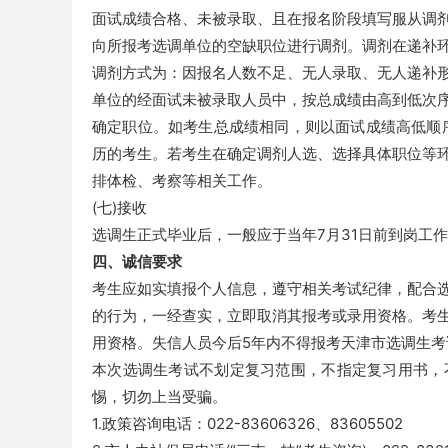
面试成绩合格、未被录取、且在报名阶段填写服从调
单
向所报考选调单位的空缺职位进行调剂。调剂在递补
调剂方式为：因报名人数不足、无人录取、无人递补
单位的经面试未被录取人员中，按总成绩由高到低次
确定职位。如考生总成绩相同，则以面试成绩高低顺
历的考生。若考生在确定调剂人选、选择具体职位等
排体检、考察等相关工作。
(七)接收
选调生正式毕业后，一般应于当年7月31日前到岗工
位
四、诚信要求
考生应如实填报个人信息，遵守相关考试纪律，配合
的行为，一经查实，立即取消其报考或录用资格。考
用资格。失信人员今后5年内不得报考天津市选调生考
本次选调生考试不划定复习范围，不指定复习用书，
惕，切勿上当受骗。
1.政策咨询电话：022-83606326、83605502
招