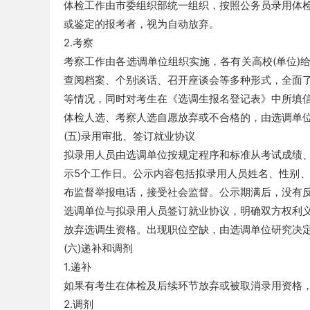
体检工作由市委组织部统一组织，按照公务员录用体
或鉴定的报考者，视为自动放弃。
2.考察
事
考察工作由各选调单位组织实施，各有关高校(单位)
查阅档案、个别谈话、召开座谈会等多种形式，全面
等情况，同时对考生在《选调生报名登记表》中所填
体检人选、考察人选自愿放弃或不合格的，由选调单
(五)录用审批、签订就业协议
拟录用人员由选调单位按规定程序和标准从考试成绩
示5个工作日。公示内容包括拟录用人员姓名、性别
布监督举报电话，接受社会监督。公示期满后，没有
业
选调单位与拟录用人员签订就业协议，明确双方权利
放弃选调生资格。出现职位空缺，由选调单位研究决
(六)递补和调剂
1.递补
如果有考生在体检及后续环节放弃或被取消录用资格
2.调剂