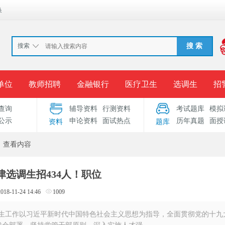
换
搜索
搜 索
单位
教师招聘
金融银行
医疗卫生
选调生
招
查询
辅导资料
行测资料
考试题库
模拟
报名入口
准考证打印
成绩查询
录用公示
考
公示
申论资料
面试热点
历年真题
面授
资料
题库
考试专题
服务中心
查看内容
津选调生招434人！职位
2018-11-24 14:46
1009
调生工作以习近平新时代中国特色社会主义思想为指导，全面贯彻党的十九