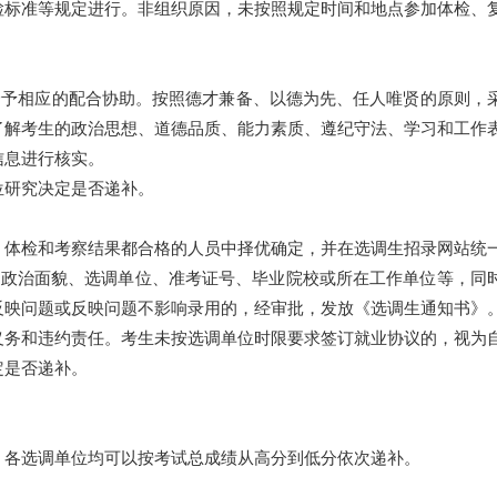
检标准等规定进行。非组织原因，未按照规定时间和地点参加体检、
给予相应的配合协助。按照德才兼备、以德为先、任人唯贤的原则，
了解考生的政治思想、道德品质、能力素质、遵纪守法、学习和工作
信息进行核实。
位研究决定是否递补。
、体检和考察结果都合格的人员中择优确定，并在选调生招录网站统
、政治面貌、选调单位、准考证号、毕业院校或所在工作单位等，同
反映问题或反映问题不影响录用的，经审批，发放《选调生通知书》
义务和违约责任。考生未按选调单位时限要求签订就业协议的，视为
定是否递补。
，各选调单位均可以按考试总成绩从高分到低分依次递补。