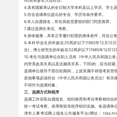
(4)具有参军入伍经历。
4.具有国家承认的全日制大学本科及以上学历、学士及以
考
5.符合选调单位提出的专业、学历等条件要求。
6.本人自愿报名，所在高校党委组织部门同意推荐。
7.通过选调生考试、考察。
8.身体健康，具有正常履行职责的身体条件，符合公
9.本科毕业生的年龄在25周岁以下(1992年12月12
生)，博士研究生的年龄在32周岁以下(1985年12月1
10.考生与选调单位在职人员有《中华人民共和国公
试
内旁系血亲关系以及近姻亲关系，下同)的，应当回避
选调单位领导干部任职期间，上述亲属不得报考其管
其他事项必须符合《中华人民共和国公务员法》有关
不得作为选调对象。
三、选调方式和程序
选调工作采取自愿报名、组织推荐和考试考察相结合
统一考试考察、录用审批等程序组织实施。各选调单
论
津市人事考试网上报名公共服务平台(网址： rsks.hr