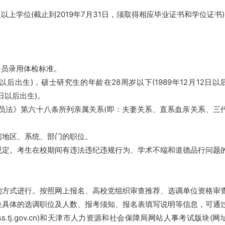
上学位(截止到2019年7月31日，须取得相应毕业证书和学位证书
务员录用体检标准。
日以后出生)，硕士研究生的年龄在28周岁以下(1989年12月12日以
2日以后出生)。
务员法》第六十八条所列亲属关系(即：夫妻关系、直系血亲关系、三
。
辖地区、系统、部门的职位。
规定。考生在校期间有违法违纪违规行为、学术不端和道德品行问题
的方式进行。按照网上报名、高校党组织审查推荐、选调单位资格审
位具体的选调职位及人数、报考须知、报名表填写说明等信息，可通
ss.tj.gov.cn)和天津市人力资源和社会保障局网站人事考试版块(网