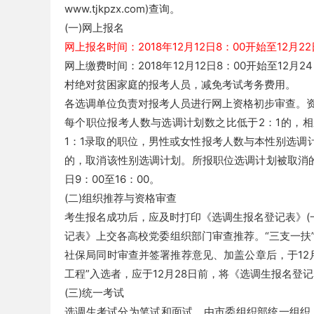
www.tjkpzx.com)查询。
(一)网上报名
网上报名时间：2018年12月12日8：00开始至12月22日18：
网上缴费时间：2018年12月12日8：00开始至12
村绝对贫困家庭的报考人员，减免考试考务费用。
各选调单位负责对报考人员进行网上资格初步审查。资
每个职位报考人数与选调计划数之比低于2：1的，
坛
1：1录取的职位，男性或女性报考人数与本性别选调
的，取消该性别选调计划。所报职位选调计划被取消的，
日9：00至16：00。
(二)组织推荐与资格审查
考生报名成功后，应及时打印《选调生报名登记表》(一
记表》上交各高校党委组织部门审查推荐。“三支一扶
社保局同时审查并签署推荐意见、加盖公章后，于12月
_
工程”入选者，应于12月28日前，将《选调生报名登
(三)统一考试
选调生考试分为笔试和面试，由市委组织部统一组织