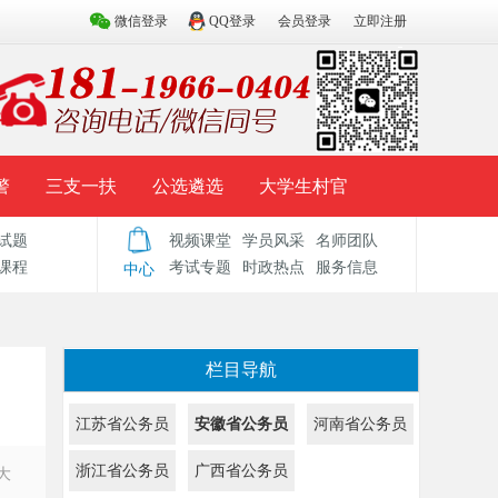
微信登录
QQ登录
会员登录
立即注册
警
三支一扶
公选遴选
大学生村官
试题
视频课堂
学员风采
名师团队
试题库
辅导资料
历年真题
模拟试题
课程
考试专题
时政热点
服务信息
中心
栏目导航
江苏省公务员
安徽省公务员
河南省公务员
浙江省公务员
广西省公务员
大