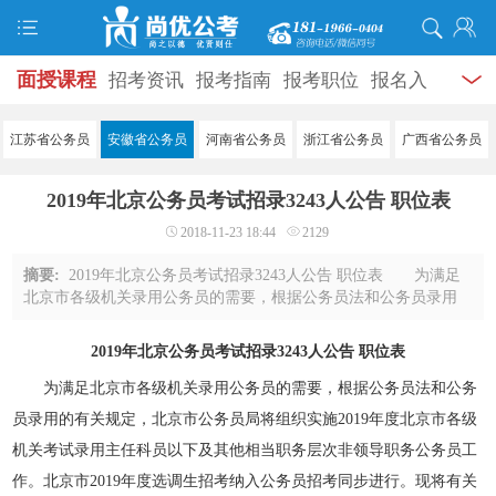
面授课程
招考资讯
报考指南
报考职位
报名入
口
打准考证
成绩查询
面试公告
录用公示
辅导
江苏省公务员
安徽省公务员
河南省公务员
浙江省公务员
广西省公务员
资料
面试热点
考试题库
模拟试题
历年真题
时
2019年北京公务员考试招录3243人公告 职位表
政热点
视频课堂
学员风采
名师团队
考试专题
2018-11-23 18:44
2129
服务信息
摘要:
2019年北京公务员考试招录3243人公告 职位表 为满足
北京市各级机关录用公务员的需要，根据公务员法和公务员录用
的有关规定，北京市公务员局将组织实施2019年度北京市各级机
关考试录用主任科员以下及其他相当职务 ...
2019年北京公务员考试招录3243人公告 职位表
为满足北京市各级机关录用公务员的需要，根据公务员法和公务
员录用的有关规定，北京市公务员局将组织实施2019年度北京市各级
机关考试录用主任科员以下及其他相当职务层次非领导职务公务员工
作。北京市2019年度选调生招考纳入公务员招考同步进行。现将有关