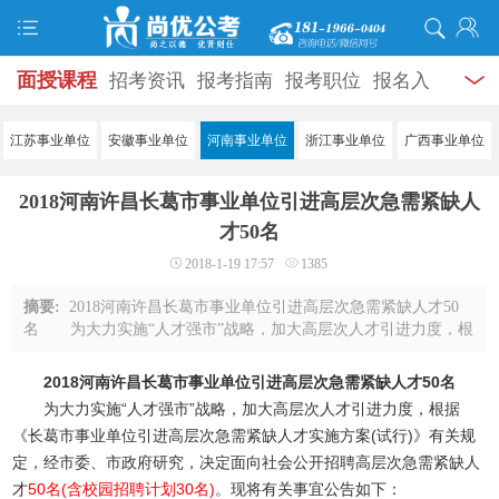
面授课程
招考资讯
报考指南
报考职位
报名入
口
打准考证
成绩查询
面试公告
录用公示
辅导
江苏事业单位
安徽事业单位
河南事业单位
浙江事业单位
广西事业单位
资料
面试热点
考试题库
模拟试题
历年真题
时
2018河南许昌长葛市事业单位引进高层次急需紧缺人
政热点
视频课堂
学员风采
名师团队
考试专题
才50名
2018-1-19 17:57
1385
服务信息
摘要:
2018河南许昌长葛市事业单位引进高层次急需紧缺人才50
名 为大力实施“人才强市”战略，加大高层次人才引进力度，根
据《长葛市事业单位引进高层次急需紧缺人才实施方案(试行)》有
关规定，经市委、市政府研究，决定 ...
2018河南许昌长葛市事业单位引进高层次急需紧缺人才50名
为大力实施“人才强市”战略，加大高层次人才引进力度，根据
《长葛市事业单位引进高层次急需紧缺人才实施方案(试行)》有关规
定，经市委、市政府研究，决定面向社会公开招聘高层次急需紧缺人
才
50名(含校园招聘计划30名)
。现将有关事宜公告如下：