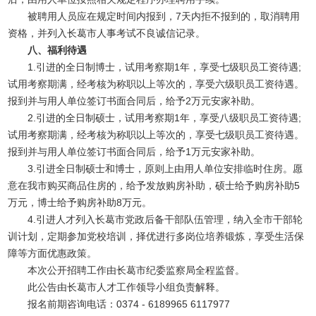
被聘用人员应在规定时间内报到，7天内拒不报到的，取消聘用
资格，并列入长葛市人事考试不良诚信记录。
八、福利待遇
1.引进的全日制博士，试用考察期1年，享受七级职员工资待遇;
试用考察期满，经考核为称职以上等次的，享受六级职员工资待遇。
报到并与用人单位签订书面合同后，给予2万元安家补助。
2.引进的全日制硕士，试用考察期1年，享受八级职员工资待遇;
试用考察期满，经考核为称职以上等次的，享受七级职员工资待遇。
报到并与用人单位签订书面合同后，给予1万元安家补助。
3.引进全日制硕士和博士，原则上由用人单位安排临时住房。愿
意在我市购买商品住房的，给予发放购房补助，硕士给予购房补助5
万元，博士给予购房补助8万元。
4.引进人才列入长葛市党政后备干部队伍管理，纳入全市干部轮
训计划，定期参加党校培训，择优进行多岗位培养锻炼，享受生活保
障等方面优惠政策。
本次公开招聘工作由长葛市纪委监察局全程监督。
此公告由长葛市人才工作领导小组负责解释。
报名前期咨询电话：0374 - 6189965 6117977