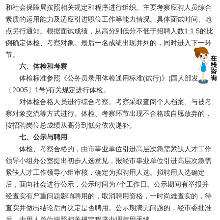
和社会保障局按照相关规定和程序进行组织。主要考察应聘人员综合
素质的运用能力及适应引进职位工作等能力情况。具体面试时间、地
点另行通知。根据面试成绩，从高分到低分不低于招聘人数1:1.5的比
例确定体检、考察对象。最后一名成绩出现并列的，同时进入下一环
节。
六、体检和考察
体检标准参照《公务员录用体检通用标准(试行)》(国人部发
〔2005〕1号)有关规定进行体检。
对体检合格人员进行综合考察。考察采取查阅个人档案、与被考
察对象交流等方式进行。体检、考察环节出现不合格或自愿放弃的，
按招聘岗位总成绩从高分到低分依次递补。
七、公示与聘用
体检、考察合格的，由市事业单位引进高层次急需紧缺人才工作
领导小组办公室提出初步人选意见，报经市事业单位引进高层次急需
紧缺人才工作领导小组审核，确定为拟聘用人选。拟聘用人选确定
后，面向社会进行公示，公示时间为7个工作日。公示期间有举报并
经查实有严重问题影响聘用的，取消聘用资格，一时尚难查实的，待
查实并做出结论后再决定是否聘用。公示期满无问题的，经市委批准
后，由用人单位按照相关规定程序办理聘用手续。