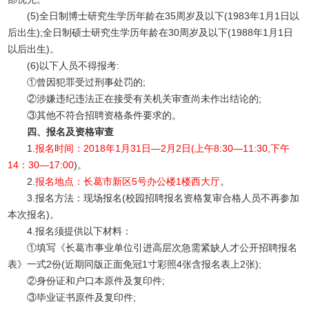
(5)全日制博士研究生学历年龄在35周岁及以下(1983年1月1日以
后出生);全日制硕士研究生学历年龄在30周岁及以下(1988年1月1日
以后出生)。
(6)以下人员不得报考:
①曾因犯罪受过刑事处罚的;
②涉嫌违纪违法正在接受有关机关审查尚未作出结论的;
③其他不符合招聘资格条件要求的。
四、报名及资格审查
1.
报名时间：2018年1月31日—2月2日(上午8:30—11:30,下午
14：30—17:00
)。
2.
报名地点：长葛市新区5号办公楼1楼西大厅
。
3.报名方法：现场报名(校园招聘报名资格复审合格人员不再参加
本次报名)。
4.报名须提供以下材料：
①填写《长葛市事业单位引进高层次急需紧缺人才公开招聘报名
表》一式2份(近期同版正面免冠1寸彩照4张含报名表上2张);
②身份证和户口本原件及复印件;
③毕业证书原件及复印件;