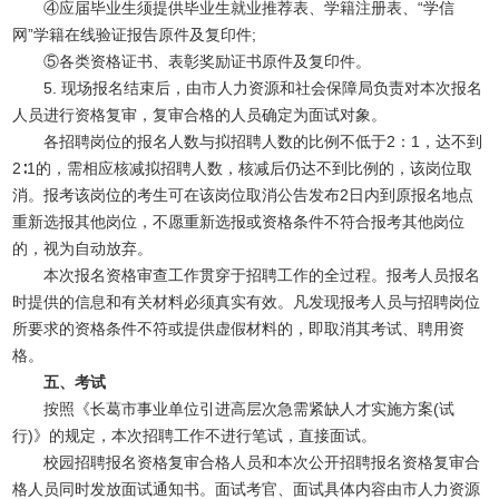
④应届毕业生须提供毕业生就业推荐表、学籍注册表、“学信
网”学籍在线验证报告原件及复印件;
⑤各类资格证书、表彰奖励证书原件及复印件。
5. 现场报名结束后，由市人力资源和社会保障局负责对本次报名
人员进行资格复审，复审合格的人员确定为面试对象。
各招聘岗位的报名人数与拟招聘人数的比例不低于2：1，达不到
2∶1的，需相应核减拟招聘人数，核减后仍达不到比例的，该岗位取
消。报考该岗位的考生可在该岗位取消公告发布2日内到原报名地点
重新选报其他岗位，不愿重新选报或资格条件不符合报考其他岗位
的，视为自动放弃。
本次报名资格审查工作贯穿于招聘工作的全过程。报考人员报名
时提供的信息和有关材料必须真实有效。凡发现报考人员与招聘岗位
所要求的资格条件不符或提供虚假材料的，即取消其考试、聘用资
格。
五、考试
按照《长葛市事业单位引进高层次急需紧缺人才实施方案(试
行)》的规定，本次招聘工作不进行笔试，直接面试。
校园招聘报名资格复审合格人员和本次公开招聘报名资格复审合
格人员同时发放面试通知书。面试考官、面试具体内容由市人力资源