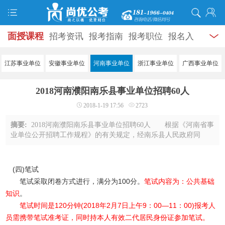
面授课程
招考资讯
报考指南
报考职位
报名入
口
打准考证
成绩查询
面试公告
录用公示
辅导
江苏事业单位
安徽事业单位
河南事业单位
浙江事业单位
广西事业单位
资料
面试热点
考试题库
模拟试题
历年真题
时
2018河南濮阳南乐县事业单位招聘60人
政热点
视频课堂
学员风采
名师团队
考试专题
2018-1-19 17:56
2723
服务信息
摘要:
2018河南濮阳南乐县事业单位招聘60人 根据《河南省事
业单位公开招聘工作规程》的有关规定，经南乐县人民政府同
意，决定面向社会公开招聘事业单位工作人员。 一、招聘原
则和形式 坚持公开、平等、竞争、择优 ...
(四)笔试
笔试采取闭卷方式进行，满分为100分。
笔试内容为：公共基础
知识
。
笔试时间是120分钟(2018年2月7日上午9：00—11：00)报考人
员需携带笔试准考证，同时持本人有效二代居民身份证参加笔试。