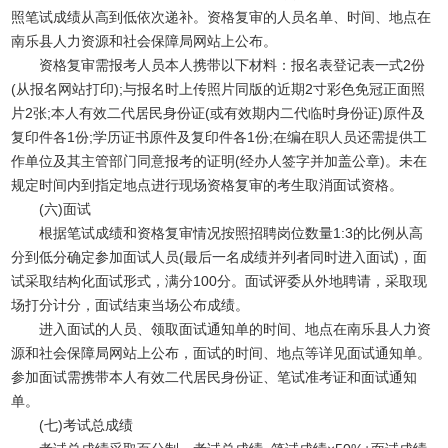
照笔试成绩从高到低依次递补。资格复审的人员名单、时间、地点在
南乐县人力资源和社会保障局网站上公布。
资格复审需报考人员本人携带以下材料：报名表登记表一式2份
(从报名网站打印);与报名时上传照片同版的近期2寸彩色免冠正面照
片2张;本人有效二代居民身份证(或有效期内二代临时身份证)原件及
复印件各1份;学历证书原件及复印件各1份;在编在职人员还需提供工
作单位及其主管部门同意报考的证明(经办人签字并加盖公章)。未在
规定时间内到指定地点进行现场资格复审的考生取消面试资格。
(六)面试
根据笔试成绩和资格复审情况按照招聘岗位数量1:3的比例从高
分到低分确定参加面试人员(最后一名成绩并列者同时进入面试)，面
试采取结构化面试形式，满分100分。面试评委从外地聘请，采取现
场打分计分，面试结束当场公布成绩。
进入面试的人员、领取面试通知单的时间、地点在南乐县人力资
源和社会保障局网站上公布，面试的时间、地点等详见面试通知单。
参加面试需携带本人有效二代居民身份证、笔试准考证和面试通知
单。
(七)考试总成绩