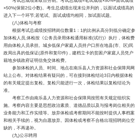
考试总成绩采取百分制。考试总成绩=笔试成绩×50%+面试成绩
×50%(保留2位小数)。考生总成绩出现末位并列的，以面试成绩高的
进入下一个环节;若笔试、面试成绩均相同，加试面试题。
(八)体检与考察
根据考试总成绩按招聘岗位数量1：1的比例从高分到低分确定参
加体检人员,体检按《公务员录用体检通用标准(试行)》执行，体检费
用由体检人员承担。城乡低保户家庭人员持户口所在地县(市、区)民
政局出具的低保证(原件和复印件)，建档立卡的贫困户家庭人员凭户
籍地乡镇政府证明信免交体检费。
参加体检的人员、时间、地点在南乐县人力资源和社会保障局网
站上公布。对体检结果有疑问的，可在接到体检结论3日内根据体检
的有关规定提出复检。复检只能进行一次，体检结果以复检结论为
准。
考察工作由南乐县人力资源和社会保障局按照有关规定组织实
施。考察内容主要是思想政治素质、道德品质以及与报考岗位相关的
业务能力和工作实绩等。放弃体检或考察期间不能按时提供人事档案
和相关手续的，视为自愿放弃。因体检或考察不合格出现招聘岗位空
缺的，不再递补。
(九)公示聘用