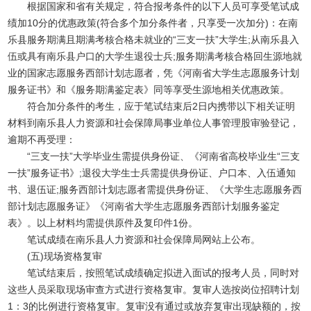
根据国家和省有关规定，符合报考条件的以下人员可享受笔试成
绩加10分的优惠政策(符合多个加分条件者，只享受一次加分)：在南
乐县服务期满且期满考核合格未就业的“
三支一扶
”大学生;从南乐县入
伍或具有南乐县户口的大学生退役士兵;服务期满考核合格回生源地就
业的国家志愿服务西部计划志愿者，凭《河南省大学生志愿服务计划
服务证书》和《服务期满鉴定表》同等享受生源地相关优惠政策。
符合加分条件的考生，应于笔试结束后2日内携带以下相关证明
材料到南乐县人力资源和社会保障局事业单位人事管理股审验登记，
逾期不再受理：
“三支一扶”大学毕业生需提供身份证、《河南省高校毕业生“三支
一扶”服务证书》;退役大学生士兵需提供身份证、户口本、入伍通知
书、退伍证;服务西部计划志愿者需提供身份证、《大学生志愿服务西
部计划志愿服务证》《河南省大学生志愿服务西部计划服务鉴定
表》。以上材料均需提供原件及复印件1份。
笔试成绩在南乐县人力资源和社会保障局网站上公布。
(五)现场资格复审
笔试结束后，按照笔试成绩确定拟进入面试的报考人员，同时对
这些人员采取现场审查方式进行资格复审。复审人选按岗位招聘计划
1：3的比例进行资格复审。复审没有通过或放弃复审出现缺额的，按