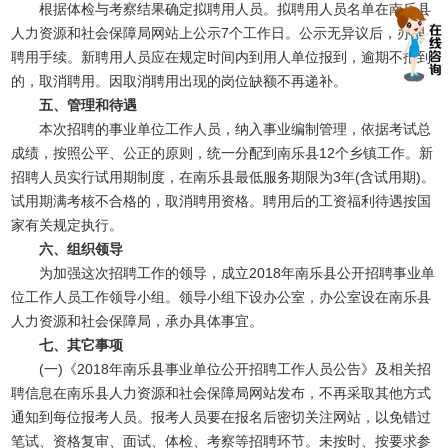
根据体检与考察结果确定拟聘用人员。拟聘用人员名单在南乐县
人力资源和社会保障局网站上公示7个工作日。公示无异议后，办理
聘用手续。新聘用人员应在规定时间内到用人单位报到，逾期不报到
的，取消聘用。因取消聘用出现的岗位缺额不再递补。
五、管理和待遇
本次招聘的事业单位工作人员，纳入事业编制管理，依据考试总
成绩，按照公平、公正的原则，统一分配到南乐县12个乡镇工作。新
招聘人员实行试用期制度，在南乐县最低服务期限为3年(含试用期)。
试用期满考核不合格的，取消聘用资格。聘用后的工资福利待遇按国
家有关规定执行。
六、组织领导
为加强这次招聘工作的领导，成立2018年南乐县公开招聘事业单
位工作人员工作领导小组。领导小组下设办公室，办公室设在南乐县
人力资源和社会保障局，承办具体事宜。
七、其它事项
(一)《2018年南乐县事业单位公开招聘工作人员公告》及相关招
聘信息在南乐县人力资源和社会保障局网站发布，不再采取其他方式
通知到每位报考人员。报考人员要在报名后密切关注网站，以免错过
笔试、资格复审、面试、体检、考察等招聘环节。未按时、按要求参