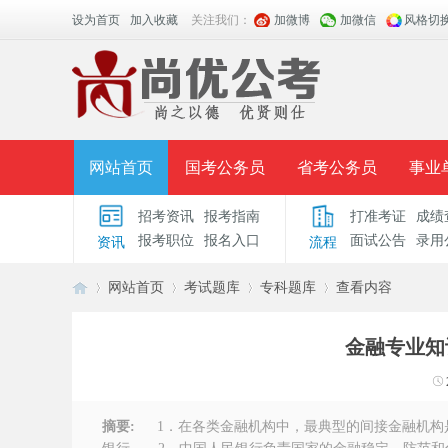
设为首页
加入收藏
关注我们：
加微博
加微信
风格切
网站首页
国考公务员
省考公务员
事业
招考资讯
报考指南
打准考证
成绩
面授课程
招考公告
面试公告
报考指导
报考职位
报名入口
面试公告
录用
资讯
流程
时政热点
视频课堂
名师团队
学员风采
网站首页
考试题库
专科题库
查看内容
金融专业知
安
›
›
›
›
摘要:
1．在各类金融机构中，最典型的间接金融机