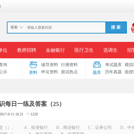
换
搜索
搜 索
单位
教师招聘
金融银行
医疗卫生
选调生
招
查询
辅导资料
行测资料
考试题库
模拟
报名入口
准考证打印
成绩查询
录用公示
考
公示
申论资料
面试热点
历年真题
面授
资料
题库
考试专题
服务中心
识每日一练及答案（25）
2017-9-11 16:21
1220
构是（）。 A．投资银行 B．商业银行 C．证券公司 D．中