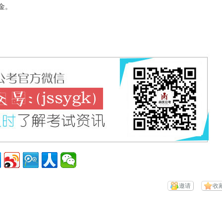
金。
邀请
收