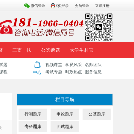
微信登录
QQ登录
会员登录
立即注册
警
三支一扶
公选遴选
大学生村官
试题
视频课堂
学员风采
名师团队
试题库
辅导资料
历年真题
模拟试题
课程
考试专题
时政热点
服务信息
中心
栏目导航
行测题库
申论题库
公基题库
专科题库
面试题库
央