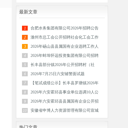
最新文章
合肥水务集团有限公司2026年招聘公告
1
滁州市总工会公开招聘社会化工会工作
2
者和专
2026年砀山县县属国有企业选聘工作人
3
员公告
2026年蚌埠怀远投资集团有限公司招聘
4
30人公
长丰县部分镇2026年公开招聘村（社
5
区）后备
2026年7月25日六安辅警面试题
6
【笔试成绩公示】长丰县罗塘镇2026年
7
公开招
2026年六安霍邱县事业单位选调10人公
8
告
2026年六安霍邱县县属国有企业公开招
9
聘工作
安徽省申博人力资源管理有限公司宣城
10
分公司
热门文章