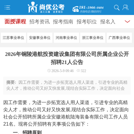
面授课程
招考资讯
报考指南
报考职位
报名入
口
打准考证
成绩查询
面试公告
录用公示
辅导
江苏事业单位
安徽事业单位
河南事业单位
浙江事业单位
广西事业单位
资料
面试热点
考试题库
模拟试题
历年真题
时
2026年铜陵港航投资建设集团有限公司所属企业公开
政热点
视频课堂
学员风采
名师团队
考试专题
招聘21人公告
2026-5-9 09:46
322
服务信息
摘要:
因工作需要，为进一步拓宽选人用人渠道，引进专业的高精
尖人才，推动公司又好又快发展,现结合实际工作，决定面向社会
公开招聘所属企业安徽港航陆海装备有限公司工作人员21名。现
将公开招聘有关事项公告如下：一、招 ...
因工作需要，为进一步拓宽选人用人渠道，引进专业的高精
尖人才，推动公司又好又快发展,现结合实际工作，决定面向
社会公开招聘所属企业安徽港航陆海装备有限公司工作人员
21名。现将公开招聘有关事项公告如下：
一、招聘原则