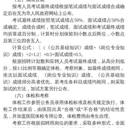
报考人员考试最终成绩根据笔试成绩与面试成绩合成确
定后在无为市人民政府网站上公布。
考试最终成绩按照笔试成绩占50%、面试成绩占50%合
成确定。成绩合成时，笔试成绩、面试成绩和考试最终成绩
均折算成百分制，计算时分别保留到小数点后两位，小数点
后第三位四舍五入。
计算公式：〔（《公共基础知识》成绩+《岗位专业知
识》成绩）÷2÷1.2〕×0.5+面试成绩×0.5。
根据招聘计划数和应聘人员考试最终成绩，从高分到低
分，按1:1比例等额确定体检、考察对象。如最终成绩相同，
依次以面试成绩、《岗位专业知识》成绩、《公共基础知
识》成绩得分高者优先。若考生各科目成绩均相同，则采取
加试的方法，加试方案另行公布。
（六）体检和考察
体检工作参照公务员录用体检标准及相关规定执行。体
检工作结束后，由医院出具“合格”或“不合格”的结论性意
见，并加盖医院体检专用公章。体检费用由考生自理。
考察工作根据拟聘用岗位的要求，采取多种形式，全面