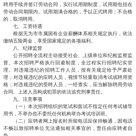
聘用手续并签订劳动合同，实行试用期制度，试用期包括在
劳动合同期限内。试用期满合格的，予以正式聘用；不合格
的，取消聘用。
七、工资待遇
根据无为市市属国有企业薪酬体系相关规定执行，依法
缴纳五险两金，享受国家规定的各项福利。
八、纪律监督
公开招聘全流程主动接受社会、上级单位和纪检监察监
督。本次招聘严格执行回避制度，全过程实行招聘纪实管
理。对违规违纪的招聘工作人员，按有关规定给予严肃处
理；对违规违纪的应聘人员，视情节轻重取消考试或聘用资
格；对违规违纪的受聘人员，一经查实，应当解除聘用劳动
合同。上述人员构成犯罪的依法追究刑事责任。
九、注意事项
（一）本次招聘组织的笔试和面试不指定任何考试辅导
用书，不举办也不委托任何机构举办考试培训班。
（二）应聘者网上报名时所留电话应保持畅通，因电话
不畅以致招聘单位无法通知相关事宜的，责任由应聘者自
负。