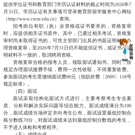
提供学位证书和教育部门学历认证材料的截止时间为2026年7
月31日。学历认证有关事项可登录教育部留学服务中心网站
（http://www.cscse.edu.cn）查询。
招考岗位有职（执）业资格或证书要求的，资格复审
时，应提供相关证书原件。其中，已通过相关考试，资格复
审时尚未取得证书的，可凭主管部门出具的书面证明材料办
理资格复审，至2026年7月31日仍不能提供证书，或证书与证
明材料不一致的，取消聘用资格。
资格复审合格的报考人员，领取面试通知书。同时，按
规定办理面试缴费手续，费用一次性收取，不得重复收费。
参加面试的考生需缴纳面试费80元（按皖价费〔2009〕118号
规定标准）。
（四）面试
面试采取结构化面试方式进行，主要考察考生专业素
质、分析和解决实际问题等综合能力。面试成绩满分为100
分，面试成绩当场评定并向考生公布，面试设置最低控制合
格分数线70分，对面试成绩未达到最低控制分数线的考生，
不予进入体检和考察程序。
（五）成绩合成