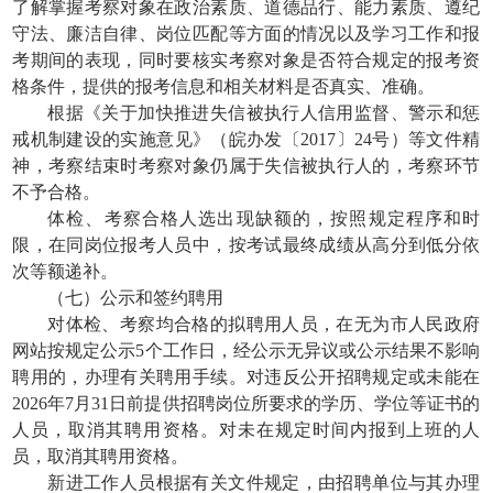
了解掌握考察对象在政治素质、道德品行、能力素质、遵纪
守法、廉洁自律、岗位匹配等方面的情况以及学习工作和报
考期间的表现，同时要核实考察对象是否符合规定的报考资
格条件，提供的报考信息和相关材料是否真实、准确。
根据《关于加快推进失信被执行人信用监督、警示和惩
戒机制建设的实施意见》（皖办发〔2017〕24号）等文件精
神，考察结束时考察对象仍属于失信被执行人的，考察环节
不予合格。
体检、考察合格人选出现缺额的，按照规定程序和时
限，在同岗位报考人员中，按考试最终成绩从高分到低分依
次等额递补。
（七）公示和签约聘用
对体检、考察均合格的拟聘用人员，在无为市人民政府
网站按规定公示5个工作日，经公示无异议或公示结果不影响
聘用的，办理有关聘用手续。对违反公开招聘规定或未能在
2026年7月31日前提供招聘岗位所要求的学历、学位等证书的
人员，取消其聘用资格。对未在规定时间内报到上班的人
员，取消其聘用资格。
新进工作人员根据有关文件规定，由招聘单位与其办理