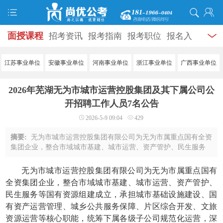
面授课程
招考资讯
报考指南
报考职位
报名入
口
打准考证
成绩查询
面试公告
录用公示
辅导
江苏事业单位
安徽事业单位
河南事业单位
浙江事业单位
广西事业单位
资料
面试热点
考试题库
模拟试题
历年真题
时
2026年芜湖无为市城市运营控股集团及其下属公司公
政热点
视频课堂
学员风采
名师团队
考试专题
开招聘工作人员7名公告
2026-5-9 09:04
429
服务信息
摘要:
无为市城市运营控股集团有限公司为无为市属重点国有全资
集团企业，整合市域城市基建、城市运营、资产管护、民生服务
等国有资源组建成立，承担城市基础设施建设、国有资产运营管
理、城乡公共服务保障、片区综合开发、 ...
无为市城市运营控股集团有限公司为无为市属重点国有
全资集团企业，整合市域城市基建、城市运营、资产管护、
民生服务等国有资源组建成立，承担城市基础设施建设、国
有资产运营管理、城乡公共服务保障、片区综合开发、文旅
资源运营等核心职能，统筹下属各级子公司规范化运营，深