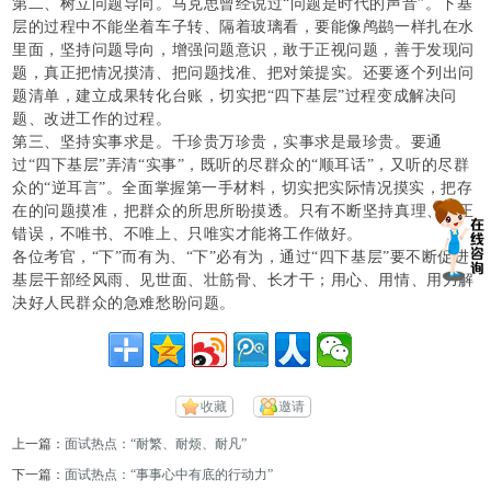
第二、树立问题导向。马克思曾经说过
“问题是时代的声音”。下基
层的过程中不能坐着车子转、隔着玻璃看，要能像鸬鹚一样扎在水
里面，坚持问题导向，增强问题意识，敢于正视问题，善于发现问
题，真正把情况摸清、把问题找准、把对策提实。还要逐个列出问
题清单，建立成果转化台账，切实把“四下基层”过程变成解决问
题、改进工作的过程。
第三、坚持实事求是。千珍贵万珍贵，实事求是最珍贵。要通
过
“四下基层”弄清“实事”，既听的尽群众的“顺耳话”，又听的尽群
众的“逆耳言”。全面掌握第一手材料，切实把实际情况摸实，把存
在的问题摸准，把群众的所思所盼摸透。只有不断坚持真理、修正
错误，不唯书、不唯上、只唯实才能将工作做好。
各位考官，
“下”而有为、“下”必有为，通过“四下基层”要不断促进
基层干部经风雨、见世面、壮筋骨、长才干；用心、用情、用力解
决好人民群众的急难愁盼问题。
收藏
邀请
上一篇：
面试热点：“耐繁、耐烦、耐凡”
下一篇：
面试热点：“事事心中有底的行动力”