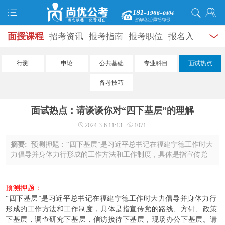
面授课程
招考资讯
报考指南
报考职位
报名入
口
打准考证
成绩查询
面试公告
录用公示
辅导
行测
申论
公共基础
专业科目
面试热点
资料
面试热点
考试题库
模拟试题
历年真题
时
备考技巧
政热点
视频课堂
学员风采
名师团队
考试专题
面试热点：请谈谈你对“四下基层”的理解
服务信息
2024-3-6 11:13
1071
摘要:
预测押题：“四下基层”是习近平总书记在福建宁德工作时大
力倡导并身体力行形成的工作方法和工作制度，具体是指宣传党
的路线、方针、政策下基层，调查研究下基层，信访接待下基
层，现场办公下基层。请谈谈你对“四下 ...
预测押题：
“四下基层”是习近平总书记在福建宁德工作时大力倡导并身体力行
形成的工作方法和工作制度，具体是指宣传党的路线、方针、政策
下基层，调查研究下基层，信访接待下基层，现场办公下基层。请