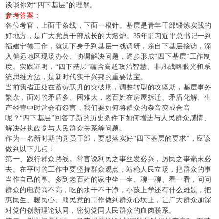
谈谈你对“四下基层”的理解。
参考答案：
各位考官，上面千条线，下面一根针。基层是青年干部锻炼实践的
好地方，是广大党员干部成长的大熔炉。
35年前习近平总书记一到
福建宁德工作，就沉下身子到基层一线调研，亲自下基层接访，深
入偏远地区现场办公、协调解决问题，逐步形成“四下基层”工作制
度。实践证明，“四下基层”蕴含高超政治智慧、非凡战略眼光和系
统思维方法，是新时代实干兴邦的重要法宝。
当前我省正处在蓄势跃升的突破期，调整转型的攻坚期，基层事务
繁杂，面对的矛盾多、困难大，老百姓在房屋拆迁、矛盾化解、生
产经营中时常会有怨言，我们要如何将群众的杂音变成合音
呢？
“四下基层”回答了新的历史条件下如何增进与人民群众感情、
解决好执政党与人民群众关系等问题。
作为一名新时期的党员干部，要想落实好
“四下基层的要求”，应该
做到以下几点：
第一、践行群众路线。常言说利民之事丝发必兴，厉民之事毫末必
去。在平时的工作中要坚持群众观点，站稳人民立场，把群众的事
当作自己的事。多到老百姓的家中坐一坐、聊一聊、看一看，问问
群众的电费高不高，吃的水干不干净，小孩上学还有什么难题，把
惠民生、暖民心、顺民意的工作做到群众心坎上，让广大群众加深
对党的创新理论认同，密切党同人民群众的血肉联系。