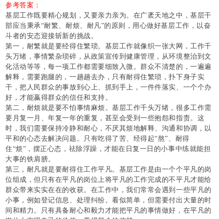
参考答案：
基层工作既要精心规划，又要亲力亲为。在广袤天地之中，基层干
部应当秉承
“耐繁、耐烦、耐凡”的原则，用心做好基层工作，以奋
斗者的安态迎接斩新的挑战。
第一，耐繁就是要经得住繁琐。基层工作就像织一张大网，工作千
头万绪，事情繁杂琐碎，从政策宣传到健康管理，从环境整治到文
化活动等等，每一项工作都需要细致入微。群众不清楚的，一遍遍
解释，需要跑腿的，一趟趟去办，只有耐得住繁琐，扑下身子实
干，把人民群众的事放到心上、抓到手上，一件件落实、一个个办
好，才能嬴得群众的信任和支持。
第二，耐烦就是要不怕事情麻烦。基层工作千头万绪，很多工作需
要月复一月、年复一年的重复，甚至会受到一些抱怨和指责。这
时，我们需要保持冷静和耐心，不厌其烦地解释、沟通和协调，以
平和的心态去解决问题。只有吃得了苦、经得起
“熬”、耐得
住“烦”，摆正心态，祛除浮躁，才能在日复一日的小事中练就能担
大事的铁肩膀。
第三，耐凡就是要耐得住工作平凡。基层工作是由一个个平凡的岗
位组成，但只有在平凡的岗位上将平凡的工作完成的不平凡才能给
群众带来实实在在的收获。在工作中，我们常常会遇到一些平凡的
小事，例如登记信息、处理纠纷。看似简单，但需要付出大量的时
间和精力。只有具备耐心和毅力才能把平凡的事情做好，在平凡的