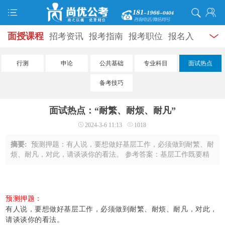
面授课程
招考资讯
报考指南
报考职位
报名入
口
打准考证
成绩查询
面试公告
录用公示
辅导
行测
申论
公共基础
专业科目
面试热点
资料
面试热点
考试题库
模拟试题
历年真题
时
备考技巧
政热点
视频课堂
学员风采
名师团队
考试专题
面试热点：“耐繁、耐烦、耐凡”
服务信息
2024-3-6 11:13
1018
摘要:
预测押题：有人说，要想做好基层工作，必须做到耐繁、耐
烦、耐凡，对此，请谈谈你的看法。 参考答案：基层工作既要精
心规划，又要亲力亲为。在广袤天地之中，基层干部应当秉承“耐
繁、耐烦、耐凡”的原则，用心做好 ...
预测押题：
有人说，要想做好基层工作，必须做到耐繁、耐烦、耐凡，对此，
请谈谈你的看法。