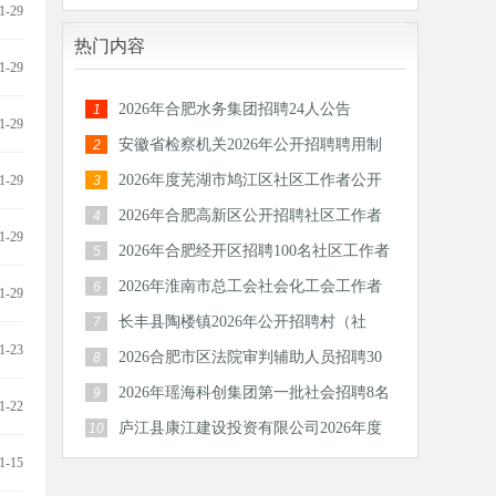
1-29
区)后备干部20名公告
热门内容
1-29
2026年合肥水务集团招聘24人公告
1
1-29
安徽省检察机关2026年公开招聘聘用制
2
书记员公告
2026年度芜湖市鸠江区社区工作者公开
1-29
3
招聘公告
2026年合肥高新区公开招聘社区工作者
4
1-29
96人
2026年合肥经开区招聘100名社区工作者
5
2026年淮南市总工会社会化工会工作者
6
1-29
招聘11人公告
长丰县陶楼镇2026年公开招聘村（社
7
1-23
区）后备干部18人公告
2026合肥市区法院审判辅助人员招聘30
8
人公告
2026年瑶海科创集团第一批社会招聘8名
9
1-22
公告
庐江县康江建设投资有限公司2026年度
10
公开招聘工作人员26人公告
1-15