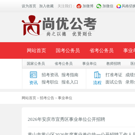
设为首页
加入收藏
关注我们：
加微博
加微信
风格切
网站首页
国考公务员
省考公务员
事业
国家公务员
省考公务员
事业单位
教师招聘
医
面授课程
招考公告
面试公告
报考指导
招考资讯
报考指南
打准考证
成绩
报考职位
报名入口
面试公告
录用
资讯
流程
时政热点
视频课堂
名师团队
学员风采
网站首页
招考公告
事业单位
>
>
2026年安庆市宜秀区事业单位公开招聘
黄山市黄山区2026年度事业单位统一公开招聘工作人