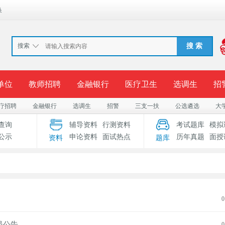
换
搜索
搜 索
单位
教师招聘
金融银行
医疗卫生
选调生
招
疗招聘
金融银行
选调生
招警
三支一扶
公选遴选
大
报名入口
准考证打印
成绩查询
录用公示
考
查询
辅导资料
行测资料
考试题库
模拟
公示
申论资料
面试热点
历年真题
面授
资料
题库
考试专题
服务中心
0
员公告
0