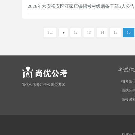
2026年六安裕安区江家店镇招考村级后备干部5人公告
1 ...
12
13
14
15
16
考试信
招考资
尚优公考专注于公职类考试
面试公
面授课