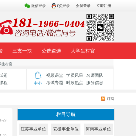
微信登录
QQ登录
会员登录
立即注册
警
三支一扶
公选遴选
大学生村官
学生村官
试题库
辅导资料
历年真题
模拟试题
试题
视频课堂
学员风采
名师团队
课程
考试专题
时政热点
服务信息
中心
订阅
栏目导航
1-29
江苏事业单位
安徽事业单位
河南事业单位
1-29