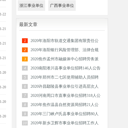
浙江事业单位
广西事业单位
1-22
最新文章
1-21
2020年洛阳市轨道交通集团有限责任公
1
1-21
司机电设备部和运营分公司招聘274人公告
2020年洛阳银行风险管理部、法律合规
2
部负责人招聘公告
1-21
2020焦作孟州市融媒体中心招聘劳务派
3
遣人员20人公告
2020南阳淅川县事业单位招聘146人公告
4
1-20
2020年郑州市二七区使用辅助人员招聘
5
121人公告
2020许昌鄢陵县事业单位引进高层次人
6
1-20
才60人公告
2020河南周口市直事业单位招聘318人公
7
1-20
告
2020年焦作温县自然资源局招聘21人公
8
告
2020年三门峡卢氏县事业单位招聘80人
9
1-20
公告
2020年新乡卫辉市事业单位招聘工作人
10