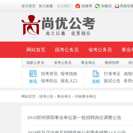
设为首页
加入收藏
关注我们：
加微博
加微信
风格切
网站首页
国考公务员
省考公务员
事业
国家公务员
省考公务员
事业单位
教师招聘
医
面授课程
招考公告
面试公告
报考指导
招考资讯
报考指南
打准考证
成绩
报考职位
报名入口
面试公告
录用
资讯
流程
时政热点
视频课堂
名师团队
学员风采
网站首页
招考公告
事业单位
河南事业单位
>
>
>
2018郑州荥阳事业单位第一批招聘岗位调整公告
2018驻马店汝南县招聘森林公安警务辅警14人公告