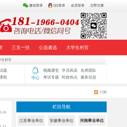
微信登录
QQ登录
会员登录
立即注册
警
三支一扶
公选遴选
大学生村官
学生村官
试题库
辅导资料
历年真题
模拟试题
试题
视频课堂
学员风采
名师团队
课程
考试专题
时政热点
服务信息
中心
订阅
栏目导航
1-24
江苏事业单位
安徽事业单位
河南事业单位
1-22