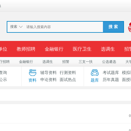
换
搜索
搜 索
单位
教师招聘
金融银行
医疗卫生
选调生
招
疗招聘
金融银行
选调生
招警
三支一扶
公选遴选
大
报名入口
准考证打印
成绩查询
录用公示
考
查询
辅导资料
行测资料
考试题库
模拟
公示
申论资料
面试热点
历年真题
面授
资料
题库
考试专题
服务中心
0
0