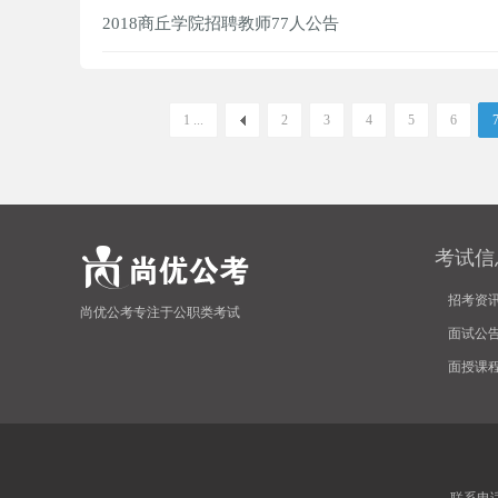
2018商丘学院招聘教师77人公告
1 ...
2
3
4
5
6
考试信
招考资
尚优公考专注于公职类考试
面试公
面授课