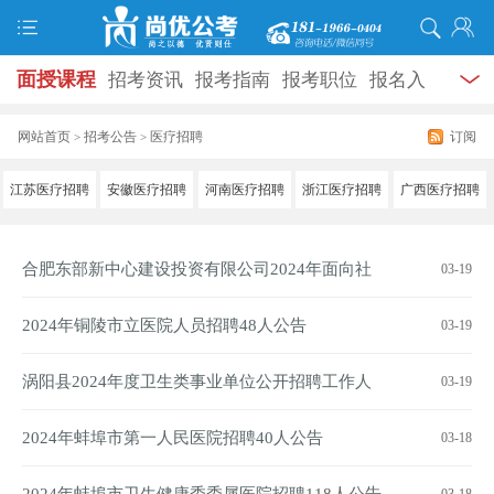
面授课程
招考资讯
报考指南
报考职位
报名入
口
打准考证
成绩查询
面试公告
录用公示
辅导
网站首页
招考公告
医疗招聘
订阅
>
>
资料
面试热点
考试题库
模拟试题
历年真题
时
江苏医疗招聘
安徽医疗招聘
河南医疗招聘
浙江医疗招聘
广西医疗招聘
政热点
视频课堂
学员风采
名师团队
考试专题
合肥东部新中心建设投资有限公司2024年面向社
03-19
服务信息
会公开招聘工作人员公告
2024年铜陵市立医院人员招聘48人公告
03-19
涡阳县2024年度卫生类事业单位公开招聘工作人
03-19
员48人公告
2024年蚌埠市第一人民医院招聘40人公告
03-18