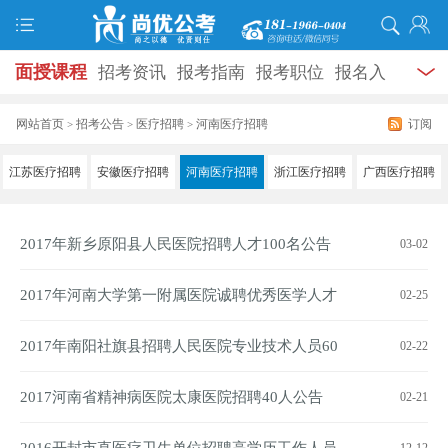
面授课程
招考资讯
报考指南
报考职位
报名入
口
打准考证
成绩查询
面试公告
录用公示
辅导
网站首页
招考公告
医疗招聘
河南医疗招聘
订阅
>
>
>
资料
面试热点
考试题库
模拟试题
历年真题
时
江苏医疗招聘
安徽医疗招聘
河南医疗招聘
浙江医疗招聘
广西医疗招聘
政热点
视频课堂
学员风采
名师团队
考试专题
2017年新乡原阳县人民医院招聘人才100名公告
03-02
服务信息
2017年河南大学第一附属医院诚聘优秀医学人才
02-25
100名公告
2017年南阳社旗县招聘人民医院专业技术人员60
02-22
名公告
2017河南省精神病医院太康医院招聘40人公告
02-21